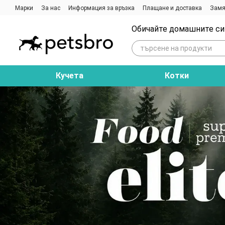
Премини към основното съдържание
Марки
За нас
Информация за връзка
Плащане и доставка
Замя
Ревюта на магазина
Блог
Обичайте домашните си 
Кучета
Котки