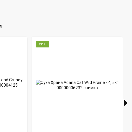
и
ХИТ