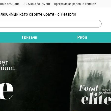
на и връщане
-10% за Абонамент
Програма за редовни клиенти
любимци като своите братя - с Petsbro!
Гризачи
Риби