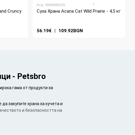
1
Код: 00000006232
and Cruncy
Суха Храна Acana Cat Wild Prairie - 4,5 кг
56.19€
|
109.92BGN
ци - Petsbro
рока гама от продукти за
 да закупите храна за кучета и
качеството и безопасността на
. Предлагаме и безплатна