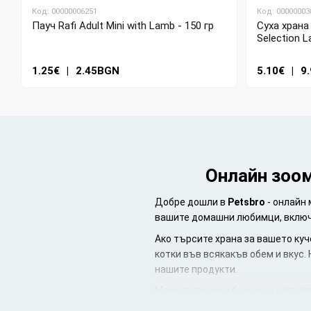
Код: 00000006251
Код: 00000003
Пауч Rafi Adult Mini with Lamb - 150 гр
Суха храна
Selection L
1.25€
|
2.45BGN
5.10€
|
9
Онлайн зоом
Добре дошли в
Petsbro
- онлайн 
вашите домашни любимци, включит
Ако търсите храна за вашето куч
котки във всякакъв обем и вкус.
нашите продукти.
Можете лесно и бързо да направи
доставка за поръчки над 79 лв.