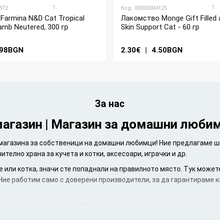
1
1
872
Код: 00000004125
 Farmina N&D Cat Tropical
Лакомство Monge Gift Filled 
amb Neutered, 300 гр
Skin Support Cat - 60 гр
.98BGN
2.30€
|
4.50BGN
За нас
агазин | Магазин за домашни любим
магазина за собственици на домашни любимци! Ние предлагаме ши
елно храна за кучета и котки, аксесоари, играчки и др.
е или котка, значи сте попаднали на правилното място. Тук можете
 Ние работим само с доверени производители, за да гарантираме 
те поръчка на нашия сайт и да я получите по удобен за вас начин