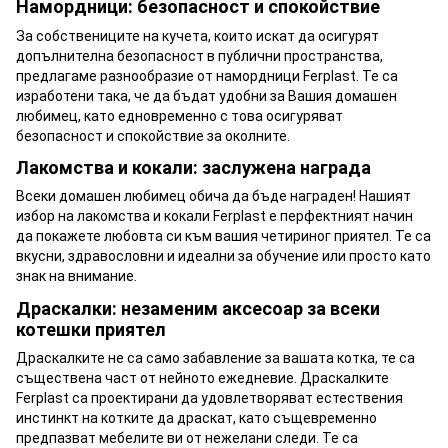
Намордници: безопасност и спокойствие
За собствениците на кучета, които искат да осигурят
допълнителна безопасност в публични пространства,
предлагаме разнообразие от намордници Ferplast. Те са
изработени така, че да бъдат удобни за Вашия домашен
любимец, като едновременно с това осигуряват
безопасност и спокойствие за околните.
Лакомства и кокали: заслужена награда
Всеки домашен любимец обича да бъде награден! Нашият
избор на лакомства и кокали Ferplast е перфектният начин
да покажете любовта си към вашия четириног приятел. Те са
вкусни, здравословни и идеални за обучение или просто като
знак на внимание.
Драскалки: незаменим аксесоар за всеки
котешки приятел
Драскалките не са само забавление за вашата котка, те са
съществена част от нейното ежедневие. Драскалките
Ferplast са проектирани да удовлетворяват естествения
инстинкт на котките да драскат, като същевременно
предпазват мебелите ви от нежелани следи. Те са