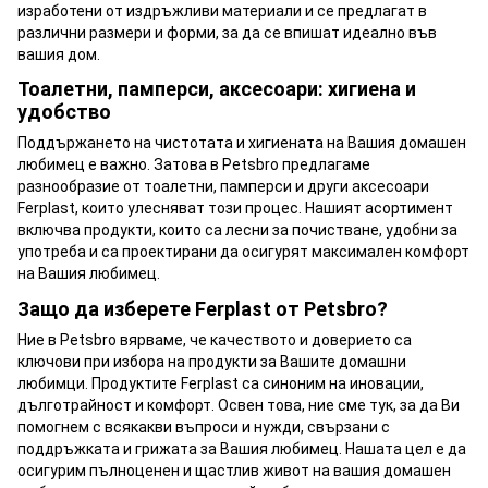
изработени от издръжливи материали и се предлагат в
различни размери и форми, за да се впишат идеално във
вашия дом.
Тоалетни, памперси, аксесоари: хигиена и
удобство
Поддържането на чистотата и хигиената на Вашия домашен
любимец е важно. Затова в Petsbro предлагаме
разнообразие от тоалетни, памперси и други аксесоари
Ferplast, които улесняват този процес. Нашият асортимент
включва продукти, които са лесни за почистване, удобни за
употреба и са проектирани да осигурят максимален комфорт
на Вашия любимец.
Защо да изберете Ferplast от Petsbro?
Ние в Petsbro вярваме, че качеството и доверието са
ключови при избора на продукти за Вашите домашни
любимци. Продуктите Ferplast са синоним на иновации,
дълготрайност и комфорт. Освен това, ние сме тук, за да Ви
помогнем с всякакви въпроси и нужди, свързани с
поддръжката и грижата за Вашия любимец. Нашата цел е да
осигурим пълноценен и щастлив живот на вашия домашен