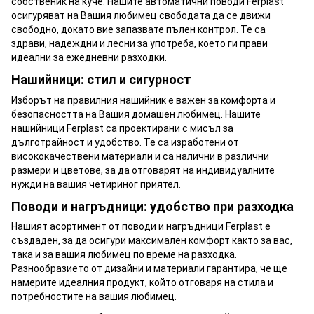
собственик на куче. Нашите автоматични поводи Ferplast
осигуряват на Вашия любимец свободата да се движи
свободно, докато вие запазвате пълен контрол. Те са
здрави, надеждни и лесни за употреба, което ги прави
идеални за ежедневни разходки.
Нашийници: стил и сигурност
Изборът на правилния нашийник е важен за комфорта и
безопасността на Вашия домашен любимец. Нашите
нашийници Ferplast са проектирани с мисъл за
дълготрайност и удобство. Те са изработени от
висококачествени материали и са налични в различни
размери и цветове, за да отговарят на индивидуалните
нужди на вашия четириног приятел.
Поводи и нагръдници: удобство при разходка
Нашият асортимент от поводи и нагръдници Ferplast е
създаден, за да осигури максимален комфорт както за вас,
така и за вашия любимец по време на разходка.
Разнообразието от дизайни и материали гарантира, че ще
намерите идеалния продукт, който отговаря на стила и
потребностите на вашия любимец.