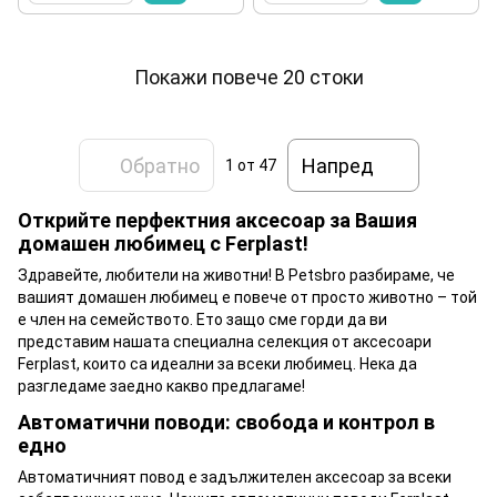
Покажи повече 20 стоки
Обратно
Напред
1
от 47
Открийте перфектния аксесоар за Вашия
домашен любимец с Ferplast!
Здравейте, любители на животни! В Petsbro разбираме, че
вашият домашен любимец е повече от просто животно – той
е член на семейството. Ето защо сме горди да ви
представим нашата специална селекция от аксесоари
Ferplast, които са идеални за всеки любимец. Нека да
разгледаме заедно какво предлагаме!
Автоматични поводи: свобода и контрол в
едно
Автоматичният повод е задължителен аксесоар за всеки