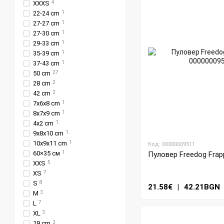
XXXS
4
22-24 cm
1
27-27 cm
1
27-30 cm
1
29-33 cm
1
35-39 cm
1
37-43 cm
1
50 cm
27
28 cm
2
42 cm
2
7x6x8 cm
1
8x7x9 cm
1
4х2 cm
1
9x8x10 cm
1
10x9x11 cm
1
Код: 00000009511
60×35 см
1
Пуловер Freedog Frapp
XXS
5
XS
7
S
8
21.58€
|
42.21BGN
М
3
L
7
XL
3
19 cm
2