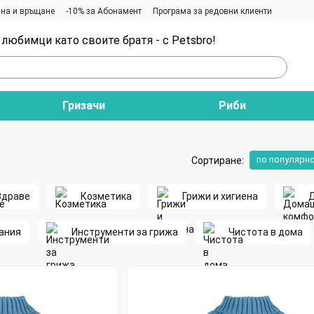
на и връщане
-10% за Абонамент
Програма за редовни клиенти
любимци като своите братя - с Petsbro!
Гризачи
Риби
по популярн
Сортиране:
Здраве
Козметика
Грижи и хигиена
ания
Инструменти за грижа
Чистота в дома