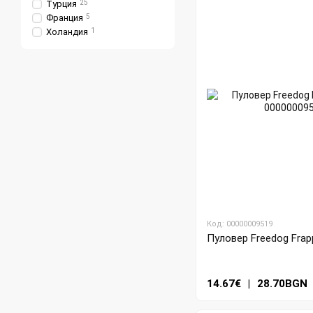
Турция
25
Франция
5
Холандия
1
Код: 00000009519
Пуловер Freedog Frap
14.67€
|
28.70BGN