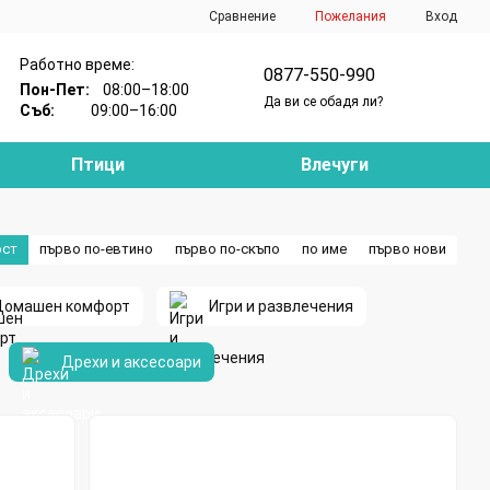
Сравнение
Пожелания
Вход
Работно време:
0877-550-990
Пон-Пет:
08:00–18:00
Да ви се обадя ли?
Съб:
09:00–16:00
Птици
Влечуги
ост
първо по-евтино
първо по-скъпо
по име
първо нови
Домашен комфорт
Игри и развлечения
Дрехи и аксесоари