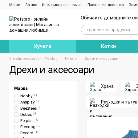
Премини към основното съдържание
Марки
За нас
Информация за връзка
Плащане и доставка
Замя
Ревюта на магазина
Блог
Обичайте домашните си 
Кучета
Котки
Онлайн зоомагазин Petsbro
Кучета
Дрехи и аксесоари
Дрехи и аксесоари
Храна
Марка
Nobby
11
Разходки и пътув
Amiplay
47
Beeztees
1
Dubex
25
Ferplast
5
Freedog
120
Record
68