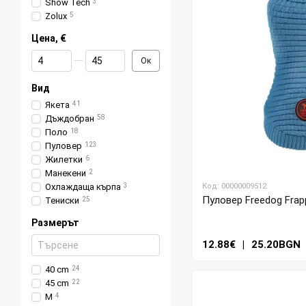
Show Tech
3
Zolux
5
Цена, €
От Цена, €
До Цена, €
Ок
Вид
Якета
41
Дъждобран
58
Поло
18
Пуловер
123
Жилетки
6
Манекени
2
Охлаждаща кърпа
3
Код: 00000009512
Пуловер Freedog Frapp
Тениски
25
Размерът
12.88€
|
25.20BGN
40 cm
24
45 cm
22
М
4