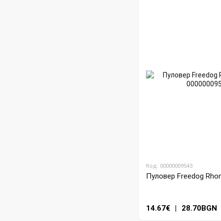
Код: 00000009543
Пуловер Freedog Rhom
14.67€
|
28.70BGN