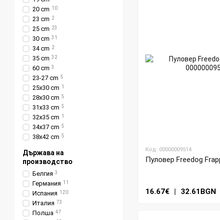
20 cm
10
23 cm
2
25 cm
23
30 cm
31
34 cm
2
35 cm
32
60 cm
3
23-27 cm
5
25х30 cm
1
28x30 cm
5
31x33 cm
5
32x35 cm
1
34x37 cm
5
38x42 cm
5
Код: 00000009514
Държава на
Пуловер Freedog Frap
производство
Белгия
3
Германия
11
16.67€
|
32.61BGN
Испания
120
Италия
73
Полша
47