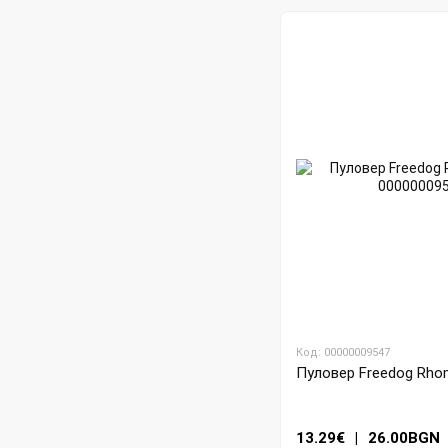
Код: 00000009547
Пуловер Freedog Rhom
13.29€
|
26.00BGN