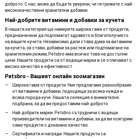
доброто. С нас, може да бъдете уверени, че ги грижите с най-
висококачествени хранителни добавки.
Най-добрите витамини и добавки за кучета
В нашата категория ще намерите широка гама от продукти,
предназначени да подпомагат здравето и благополучието
на вашите кучета. Независимо дали става дума за витамини
за кучета, за стави, добавки за растеж или подпомагане на
хранителния режим, Petsbro има всичко това на достъпни
цени. Нашите продукти са от водещи марки и се отличават с
високо качество и ефективност.
Petsbro - Вашият онлайн зоомагазин
Широка гама от продукти: Ние предлагаме разнообразие
от витамини и добавки, подходящи за всяка нужда и
всяка порода куче. Нашата селекция е внимателно
подбрана, за да ви предоставим най-доброто.
Най-добрите марки: Petsbro сътрудничи с водещи
производители на витамини и добавки, за да ви осигурим
само продукти с доказано качество.
Сертификати и награди: Нашите продукти са