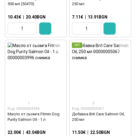
500 мл (50470)
250 мл
10.43€
|
20.40BGN
7.11€
|
13.91BGN
ХИТ
1
3
Код: 00000003996
Код: 00000005067
Масло от сьомга Fitmin Dog
Добавка Brit Care Salmon Oil,
Purity Salmon Oil - 1 л
250 мл
22.00€
|
43.04BGN
11.50€
|
22.50BGN