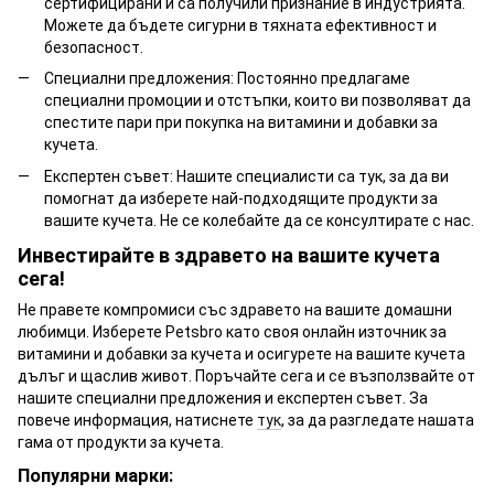
сертифицирани и са получили признание в индустрията.
Можете да бъдете сигурни в тяхната ефективност и
безопасност.
Специални предложения: Постоянно предлагаме
специални промоции и отстъпки, които ви позволяват да
спестите пари при покупка на витамини и добавки за
кучета.
Експертен съвет: Нашите специалисти са тук, за да ви
помогнат да изберете най-подходящите продукти за
вашите кучета. Не се колебайте да се консултирате с нас.
Инвестирайте в здравето на вашите кучета
сега!
Не правете компромиси със здравето на вашите домашни
любимци. Изберете Petsbro като своя онлайн източник за
витамини и добавки за кучета и осигурете на вашите кучета
дълъг и щаслив живот. Поръчайте сега и се възползвайте от
нашите специални предложения и експертен съвет. За
повече информация, натиснете
тук
, за да разгледате нашата
гама от продукти за кучета.
Популярни марки: