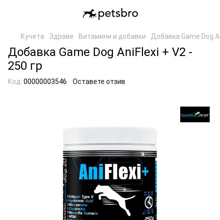
Кучета
Здраве
Витамини и добавки
Добавка Game Dog Ani
Добавка Game Dog AniFlexi + V2 -
250 гр
Код:
00000003546
Оставете отзив