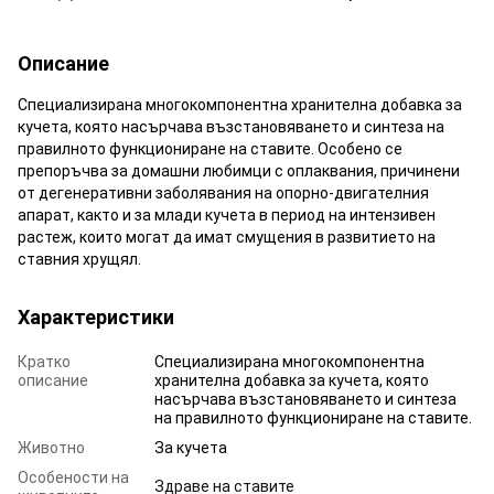
Описание
Специализирана многокомпонентна хранителна добавка за
кучета, която насърчава възстановяването и синтеза на
правилното функциониране на ставите. Особено се
препоръчва за домашни любимци с оплаквания, причинени
от дегенеративни заболявания на опорно-двигателния
апарат, както и за млади кучета в период на интензивен
растеж, които могат да имат смущения в развитието на
ставния хрущял.
Характеристики
Кратко
Специализирана многокомпонентна
описание
хранителна добавка за кучета, която
насърчава възстановяването и синтеза
на правилното функциониране на ставите.
Животно
За кучета
Особености на
Здраве на ставите