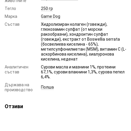
животните
Тегло
250 гр
Марка
Game Dog
Състав
Хидролизиран колаген (говежди),
глюкозамин сулфат (от морски
ракообразни), хондроитин сулфат
(говежди), екстракт от Boswellia serrata
(босвелиева киселина - 65%),
метилсулфонилметан (MSM), витамин С (L-
аскорбинова киселина), хиалуронова
киселина, неденат
Аналитичен
Сурови масла и мазнини 1%, протеини
състав
67,1%, сурови влакнини 1,3%, сурова пепел
6,4%.
Държава на
Полша
производство
Отзиви