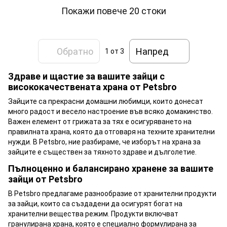
Покажи повече 20 стоки
Обратно
Напред
1
от 3
Здраве и щастие за вашите зайци с
висококачествената храна от Petsbro
Зайците са прекрасни домашни любимци, които донесат
много радост и весело настроение във всяко домакинство.
Важен елемент от грижата за тях е осигуряването на
правилната храна, която да отговаря на техните хранителни
нужди. В Petsbro, ние разбираме, че изборът на храна за
зайците е съществен за тяхното здраве и дълголетие.
Пълноценно и балансирано хранене за вашите
зайци от Petsbro
В Petsbro предлагаме разнообразие от хранителни продукти
за зайци, които са създадени да осигурят богат на
хранителни вещества режим. Продукти включват
гранулирана храна, която е специално формулирана за