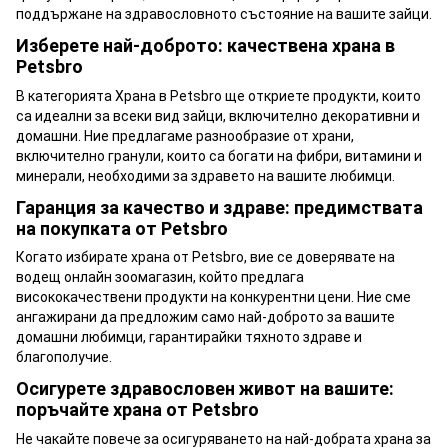
поддържане на здравословното състояние на вашите зайци.
Изберете най-доброто: качествена храна в
Petsbro
В категорията Храна в Petsbro ще откриете продукти, които
са идеални за всеки вид зайци, включително декоративни и
домашни. Ние предлагаме разнообразие от храни,
включително гранули, които са богати на фибри, витамини и
минерали, необходими за здравето на вашите любимци.
Гаранция за качество и здраве: предимствата
на покупката от Petsbro
Когато избирате храна от Petsbro, вие се доверявате на
водещ онлайн зоомагазин, който предлага
висококачествени продукти на конкурентни цени. Ние сме
ангажирани да предложим само най-доброто за вашите
домашни любимци, гарантирайки тяхното здраве и
благополучие.
Осигурете здравословен живот на вашите:
поръчайте храна от Petsbro
Не чакайте повече за осигуряването на най-добрата храна за