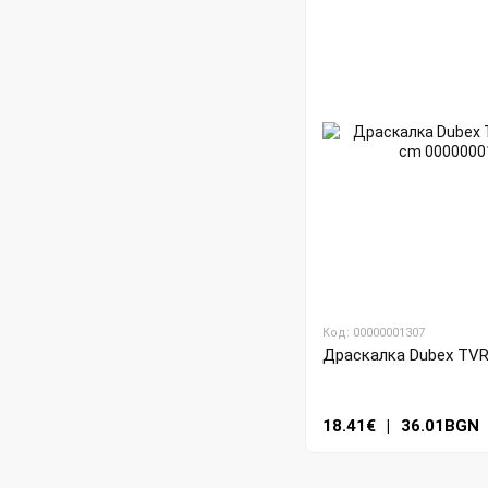
Код: 00000001307
Драскалка Dubex TVR2
18.41€
|
36.01BGN