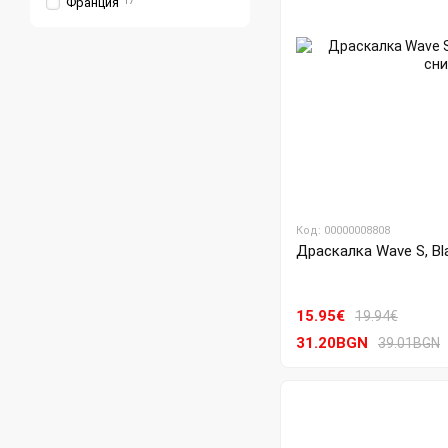
Франция
17
Код: 00000008808
Драскалка Wave S, Bl
15.95€
19.94€
31.20BGN
39.01BGN