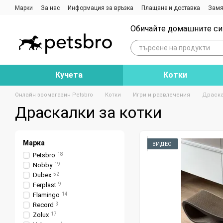
Премини към основното съдържание
Марки
За нас
Информация за връзка
Плащане и доставка
Замя
Ревюта на магазина
Блог
Обичайте домашните си 
Кучета
Котки
Онлайн зоомагазин Petsbro
Котки
Игри и развлечения
Драска
Драскалки за котки
Марка
ВИДЕО
Petsbro
18
Nobby
19
Dubex
52
Ferplast
9
Flamingo
14
Record
3
Zolux
17