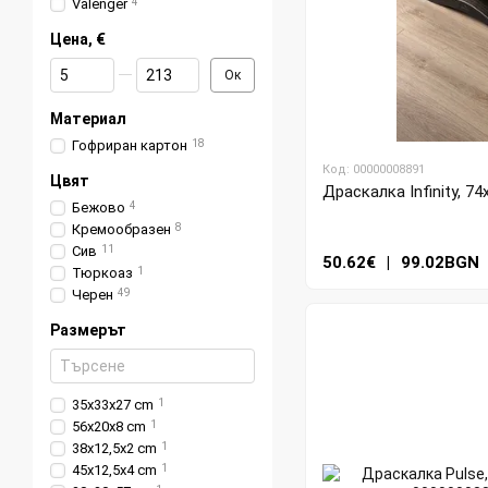
Valenger
4
Цена, €
От Цена, €
До Цена, €
Ок
Материал
Гофриран картон
18
Код: 00000008891
Цвят
Драскалка Infinity, 74
Бежово
4
Кремообразен
8
Сив
11
50.62€
|
99.02BGN
Тюркоаз
1
Черен
49
Размерът
35x33x27 cm
1
56x20x8 cm
1
38x12,5x2 cm
1
45x12,5x4 cm
1