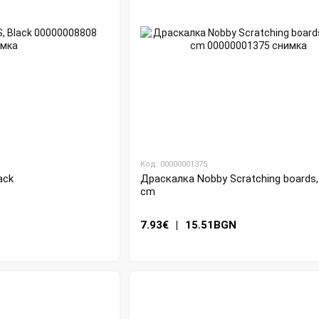
Код: 00000001375
ack
Драскалка Nobby Scratching boards,
cm
7.93€
|
15.51BGN