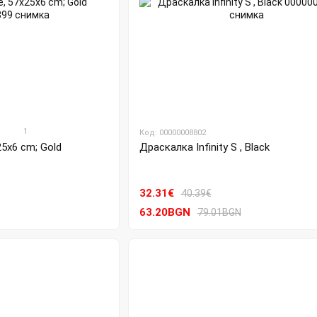
1
Код: 00000008802
5x6 cm; Gold
Драскалка Infinity S , Black
32.31€
40.39€
63.20BGN
79.01BGN