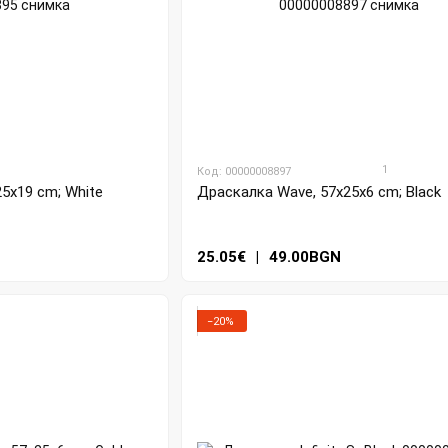
1
Код: 00000008897
25x19 cm; White
Драскалка Wave, 57x25x6 cm; Black
25.05€
|
49.00BGN
−20%