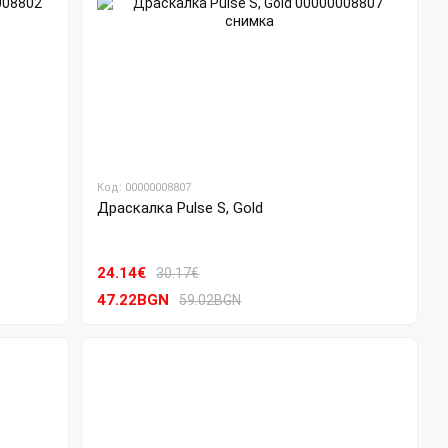
Код: 00000008807
Драскалка Pulse S, Gold
24.14€
30.17€
47.22BGN
59.02BGN