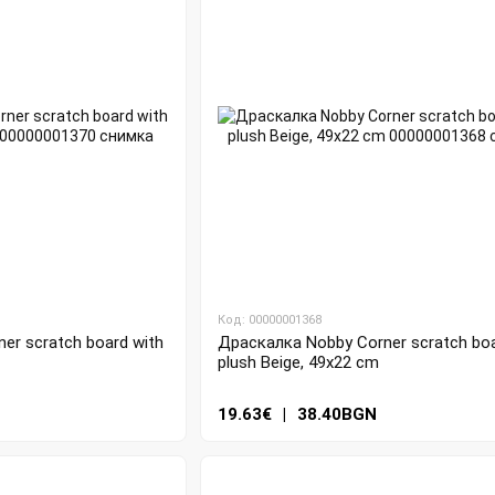
Код: 00000001368
er scratch board with
Драскалка Nobby Corner scratch boa
plush Beige, 49x22 cm
19.63€
|
38.40BGN