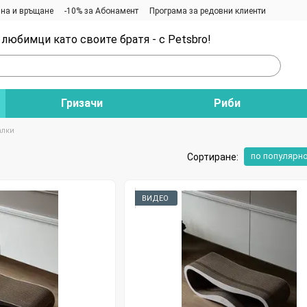
на и връщане
-10% за Абонамент
Програма за редовни клиенти
любимци като своите братя - с Petsbro!
Гризачи
Риби
лки
по популярн
Сортиране:
ВИДЕО