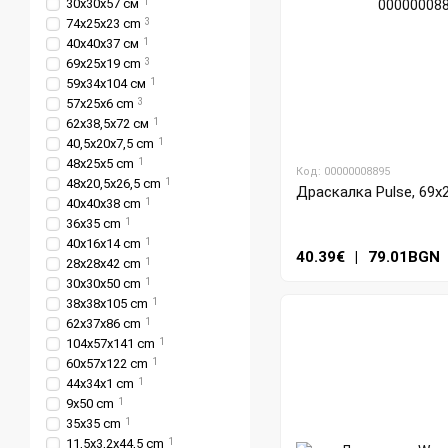
30х30х57 см
1
74x25x23 cm
3
40х40х37 см
1
69x25x19 cm
3
59х34х104 см
1
57x25x6 cm
3
62х38,5х72 см
1
40,5х20х7,5 cm
1
48x25x5 cm
1
Код: 00000008895
48х20,5х26,5 cm
1
Драскалка Pulse, 69x
40х40х38 cm
1
36х35 cm
1
40х16х14 cm
1
40.39€
|
79.01BGN
28х28х42 cm
1
30х30х50 cm
1
38x38x105 cm
1
62x37x86 cm
1
104x57x141 cm
1
60x57x122 cm
1
44x34x1 cm
1
9х50 cm
1
35х35 cm
1
11,5x3,2x44,5 cm
1