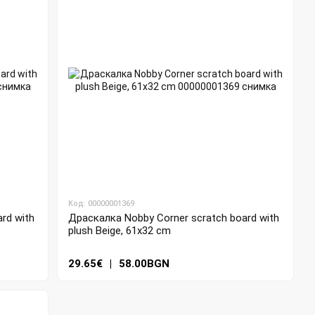
Код: 00000001369
rd with
Драскалка Nobby Corner scratch board with
plush Beige, 61x32 cm
29.65€
|
58.00BGN