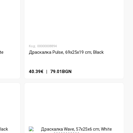
Код: 00000008894
te
Драскалка Pulse, 69x25x19 cm; Black
40.39€
|
79.01BGN