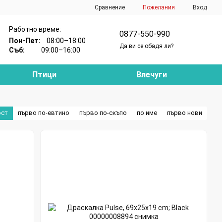
Сравнение
Пожелания
Вход
Работно време:
0877-550-990
Пон-Пет:
08:00–18:00
Да ви се обадя ли?
Съб:
09:00–16:00
Птици
Влечуги
ост
първо по-евтино
първо по-скъпо
по име
първо нови