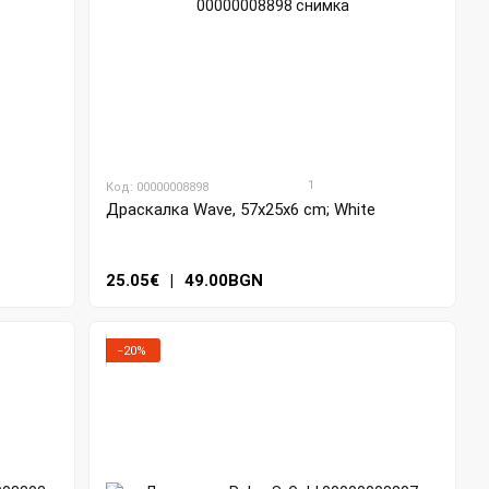
1
Код: 00000008898
Драскалка Wave, 57x25x6 cm; White
25.05€
|
49.00BGN
−20%