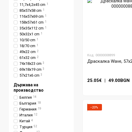
11,7x4,2x45 cm
1
85х57х58 cm
1
116х57х69 cm
1
158х57х61 cm
1
35x35х112 cm
1
50x32x1 cm
1
10/50 cm
1
18/70 cm
1
49x22 cm
2
Код: 00000008899
61x32 cm
2
Драскалка Wave, 57x2
74x18x23 cm
3
69x18x19 cm
3
57x21x6 cm
3
25.05€
|
49.00BGN
Държава на
производство
Белгия
14
България
18
−20%
Германия
19
Италия
12
Китай
4
Турция
52