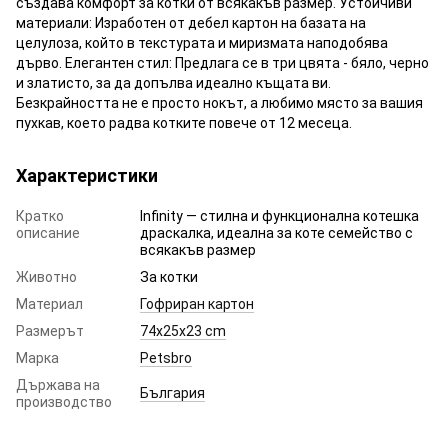
създава комфорт за котки от всякакъв размер. Устойчиви
материали: Изработен от дебел картон на базата на
целулоза, който в текстурата и миризмата наподобява
дърво. Елегантен стил: Предлага се в три цвята - бяло, черно
и златисто, за да допълва идеално къщата ви.
Безкрайността не е просто нокът, а любимо място за вашия
пухкав, което радва котките повече от 12 месеца.
Характеристики
Кратко
Infinity — стилна и функционална котешка
описание
драскалка, идеална за коте семейство с
всякакъв размер
Животно
За котки
Материал
Гофриран картон
Размерът
74x25x23 cm
Марка
Petsbro
Държава на
България
производство