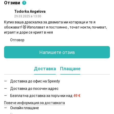
Отзиви
1
Todorka Angelova
29.03.2025 в 13:00
Купих ваша драскалка за двамата ми котараци и те я
обожават! 😻 Използват я постоянно , точат нокти, почиват,
играят и дори се крият в нея
Отговор
Напишете отзив
Доставка
Плащане
Доставка до офис на Speedy
Доставка до посочен адрес
Безплатна доставка за поръчки над
49
€
Повече информация за доставката
Онлайн плащане