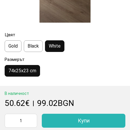
Цвят
Gold
Black
White
Размерът
74x25x23 cm
В наличност
50.62€
99.02BGN
|
Купи