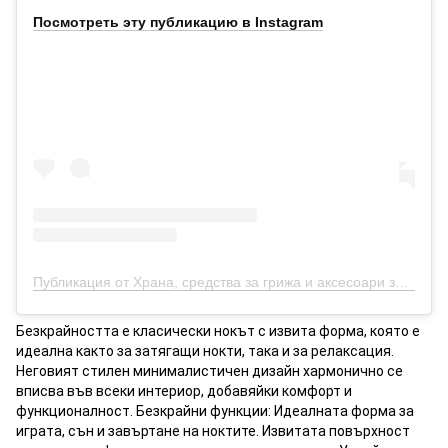
Посмотреть эту публикацию в Instagram
Публикация от Храна, средства за грижа и аксесоари за кучета, котки и други (@petsbro.bg)
Безкрайността е класически нокът с извита форма, която е
идеална както за затягащи нокти, така и за релаксация.
Неговият стилен минималистичен дизайн хармонично се
вписва във всеки интериор, добавяйки комфорт и
функционалност. Безкрайни функции: Идеалната форма за
играта, сън и завъртане на ноктите. Извитата повърхност