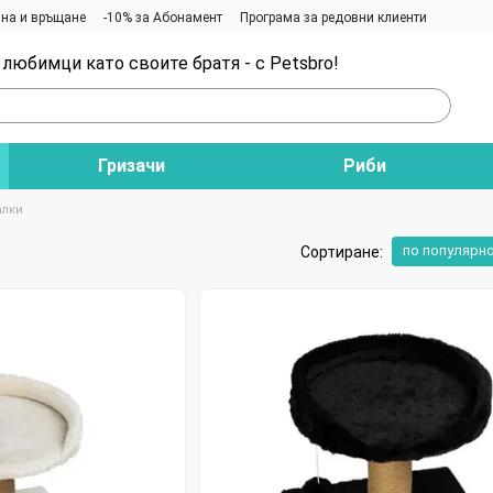
на и връщане
-10% за Абонамент
Програма за редовни клиенти
любимци като своите братя - с Petsbro!
Гризачи
Риби
лки
по популярн
Сортиране: