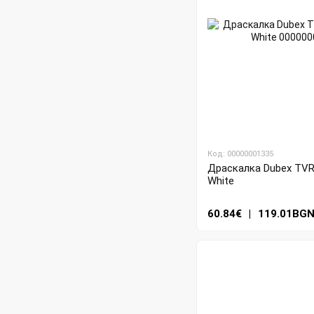
Код: 00000001335
Драскалка Dubex TVR4
White
60.84€
|
119.01BG