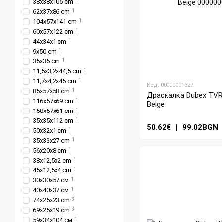
38x38x105 cm
1
62x37x86 cm
1
104x57x141 cm
1
60x57x122 cm
1
44x34x1 cm
1
9х50 cm
1
35х35 cm
1
11,5x3,2x44,5 cm
1
11,7x4,2x45 cm
1
Код: 00000001327
85х57х58 cm
1
Драскалка Dubex TVR4
116х57х69 cm
1
Beige
158х57х61 cm
1
35x35х112 cm
1
50.62€
|
99.02BGN
50x32x1 cm
1
35x33x27 cm
1
56x20x8 cm
1
38x12,5x2 cm
1
45x12,5x4 cm
1
30х30х57 см
1
40х40х37 см
1
74x25x23 cm
3
69x25x19 cm
3
59х34х104 см
1