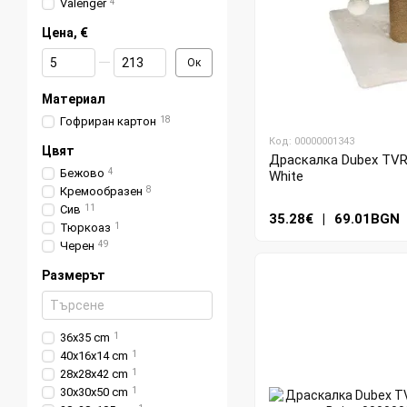
Valenger
4
Цена, €
От Цена, €
До Цена, €
Ок
Материал
Гофриран картон
18
Код: 00000001343
Цвят
Драскалка Dubex TVR4
Бежово
4
White
Кремообразен
8
Сив
11
35.28€
|
69.01BGN
Тюркоаз
1
Черен
49
Размерът
36х35 cm
1
40х16х14 cm
1
28х28х42 cm
1
30х30х50 cm
1