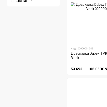
Франция
17
Код: 00000001349
Драскалка Dubex TVR4
Black
53.69€
|
105.03BG