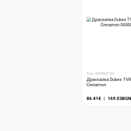
Код: 00000001332
Драскалка Dubex TVR4
Cinnamon
86.41€
|
169.03BG