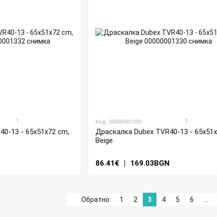
1
1
Код: 00000001330
0-13 - 65x51x72 cm,
Драскалка Dubex TVR40-13 - 65x51x
Beige
N
86.41€
|
169.03BGN
Обратно
1
2
3
4
5
6
...