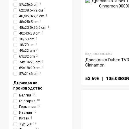
57x25x6 cm
3
62х38,5х72 см
1
40,5х20х7,5 cm
1
48x25x5 cm
1
48х20,5х26,5 cm
1
40х40х38 cm
1
10/50 cm
1
18/70 cm
1
49x22 cm
2
Код: 00000001347
61x32 cm
2
Драскалка Dubex TVR4
74x18x23 cm
3
Cinnamon
69x18x19 cm
3
57x21x6 cm
3
53.69€
|
105.03BG
Държава на
производство
Белгия
14
България
18
Германия
19
Италия
12
Китай
4
Турция
52