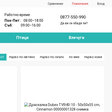
Сравнение
Пожелания
Вход
Работно време:
0877-550-990
Пон-Пет:
08:00–18:00
Да ви се обадя ли?
Съб:
09:00–16:00
Птици
Влечуги
ост
първо по-евтино
първо по-скъпо
по име
първо нови