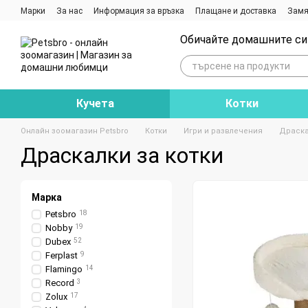
Премини към основното съдържание
Марки
За нас
Информация за връзка
Плащане и доставка
Замя
Ревюта на магазина
Блог
Обичайте домашните си 
Кучета
Котки
Онлайн зоомагазин Petsbro
Котки
Игри и развлечения
Драска
Драскалки за котки
Марка
Petsbro
18
Nobby
19
Dubex
52
Ferplast
9
Flamingo
14
Record
3
Zolux
17