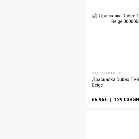
Код: 00000001338
Драскалка Dubex TVR4
Beige
65.96€
|
129.03BG