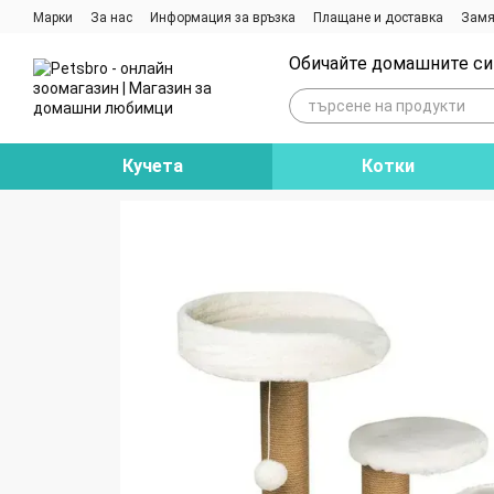
Премини към основното съдържание
Марки
За нас
Информация за връзка
Плащане и доставка
Замя
Ревюта на магазина
Блог
Обичайте домашните си 
Кучета
Котки