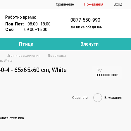
Сравнение
Пожелания
Вход
Работно време:
0877-550-990
Пон-Пет:
08:00–18:00
Да ви се обадя ли?
Съб:
09:00–16:00
Птици
Влечуги
Игри и развлечения
Драскалки
m, White
-4 - 65x65x60 cm, White
Код
00000001335
Сравнете
В желания
вната отстъпка