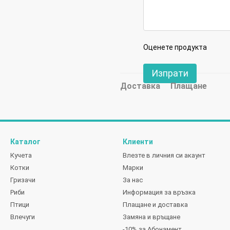
Оценете продукта
Изпрати
Доставка
Плащане
Каталог
Клиенти
Кучета
Влезте в личния си акаунт
Котки
Марки
Гризачи
За нас
Риби
Информация за връзка
Птици
Плащане и доставка
Влечуги
Замяна и връщане
-10% за Абонамент