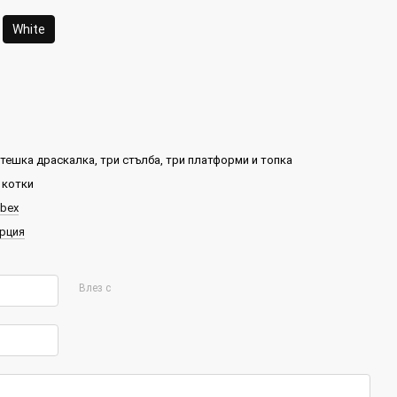
White
тешка драскалка, три стълба, три платформи и топка
 котки
bex
рция
Влез с