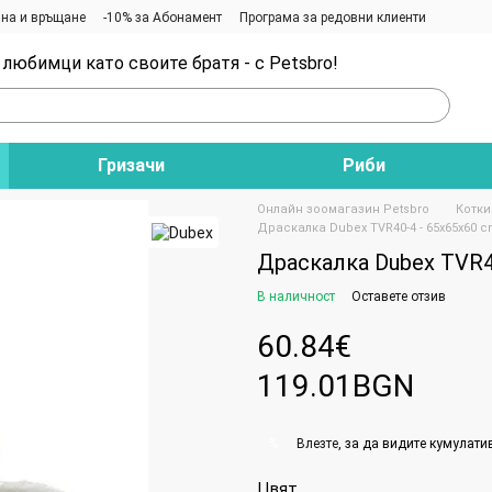
на и връщане
-10% за Абонамент
Програма за редовни клиенти
любимци като своите братя - с Petsbro!
Гризачи
Риби
Онлайн зоомагазин Petsbro
Котки
Драскалка Dubex TVR40-4 - 65x65x60 c
Драскалка Dubex TVR40
В наличност
Оставете отзив
60.84€
119.01BGN
Влезте
, за да видите кумулати
%
Цвят