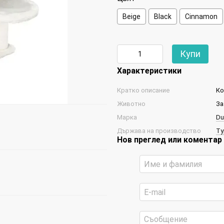
Beige
Black
Cinnamon
Купи
Характеристики
Кратко описание
Ко
Животно
За
Марка
Du
Държава на производство
Ту
Нов преглед или коментар