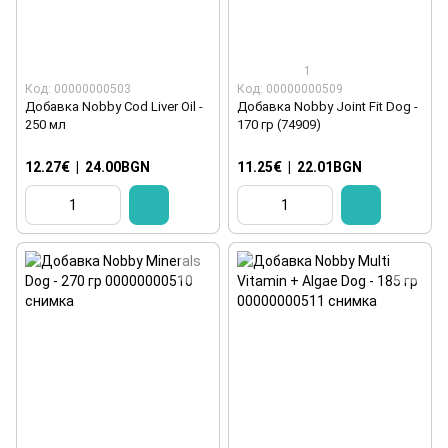
1
Код: 00000000503
Код: 00000000509
Добавка Nobby Cod Liver Oil -
Добавка Nobby Joint Fit Dog -
250 мл
170 гр (74909)
12.27€
|
24.00BGN
11.25€
|
22.01BGN