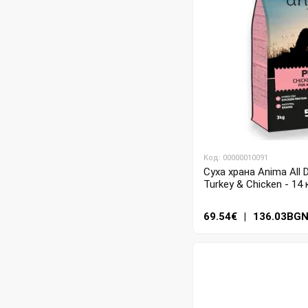
Код: 00000010091
Суха храна Anima All 
Turkey & Chicken - 14 
69.54€
|
136.03BG