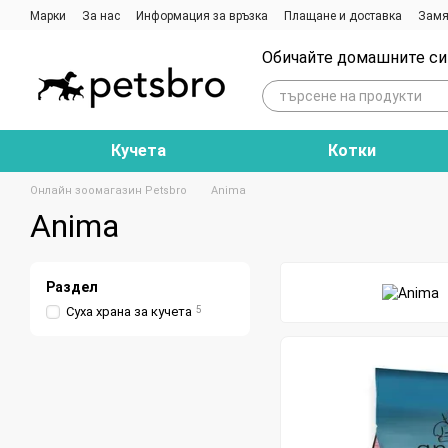
Премини към основното съдържание
Марки
За нас
Информация за връзка
Плащане и доставка
Замя
Ревюта на магазина
Блог
Обичайте домашните си 
Кучета
Котки
Онлайн зоомагазин Petsbro
Anima
Anima
Раздел
Суха храна за кучета
5