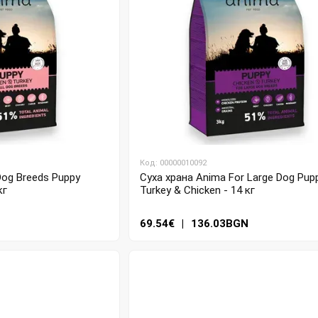
Код: 00000010092
Dog Breeds Puppy
Суха храна Anima For Large Dog Pup
кг
Turkey & Chicken - 14 кг
N
69.54€
|
136.03BGN