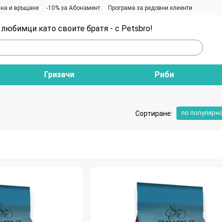
на и връщане
-10% за Абонамент
Програма за редовни клиенти
любимци като своите братя - с Petsbro!
Гризачи
Риби
по популярн
Сортиране: