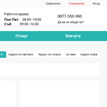
Сравнение
Пожелания
Вход
Работно време:
0877-550-990
Пон-Пет:
08:00–18:00
Да ви се обадя ли?
Съб:
09:00–16:00
Птици
Влечуги
ост
първо по-евтино
първо по-скъпо
по име
първо нови