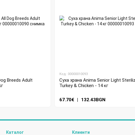
Код: 00000010093
Dog Breeds Adult
Суха храна Anima Senior Light Sterili
кг
Turkey & Chicken - 14 кг
N
67.70€
|
132.43BGN
Каталог
Клиенти