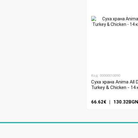
Код: 00000010090
Суха храна Anima All 
Turkey & Chicken - 14 
66.62€
|
130.32BG