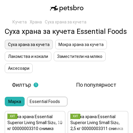
Кучета
Храна
Суха храна за кучета
Суха храна за кучета Essential Foods
Суха храна за кучета
Мокра храна за кучета
Лакомства и кокали
Заместители на мляко
Аксесоари
Филтър
По популярност
1
Марка
Essential Foods
ХИТ
ХИТ