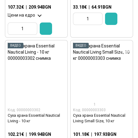
107.32€
|
209.94BGN
33.18€
|
64.91BGN
Цени на едро
ВИДЕО
ВИДЕО
1
Код: 00000003302
Код: 00000003303
Суха храна Essential Nautical
Суха храна Essential Nautical
Living - 10 кг
Living Small Size, 10 кг
102.21€
|
199.94BGN
101.18€
|
197.93BGN