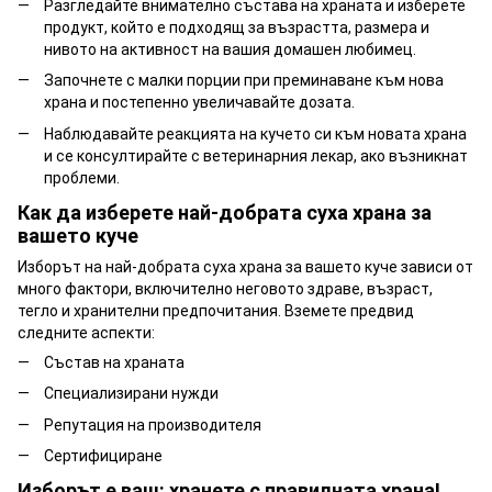
Разгледайте внимателно състава на храната и изберете
продукт, който е подходящ за възрастта, размера и
нивото на активност на вашия домашен любимец.
Започнете с малки порции при преминаване към нова
храна и постепенно увеличавайте дозата.
Наблюдавайте реакцията на кучето си към новата храна
и се консултирайте с ветеринарния лекар, ако възникнат
проблеми.
Как да изберете най-добрата суха храна за
вашето куче
Изборът на най-добрата суха храна за вашето куче зависи от
много фактори, включително неговото здраве, възраст,
тегло и хранителни предпочитания. Вземете предвид
следните аспекти:
Състав на храната
Специализирани нужди
Репутация на производителя
Сертифициране
Изборът е ваш: хранете с правилната храна!