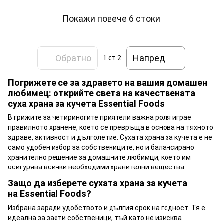
Покажи повече 6 стоки
Обратно
Напред
1
от 2
Погрижете се за здравето на вашия домашен
любимец: открийте света на качествената
суха храна за кучета Essential Foods
В грижите за четириногите приятели важна роля играе
правилното хранене, което се превръща в основа на тяхното
здраве, активност и дълголетие. Сухата храна за кучета е не
само удобен избор за собствениците, но и балансирано
хранително решение за домашните любимци, което им
осигурява всички необходими хранителни вещества.
Защо да изберете сухата храна за кучета
на Essential Foods?
Избрана заради удобството и дългия срок на годност. Тя е
идеална за заети собственици, тъй като не изисква