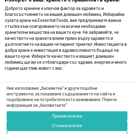
Доброто хранене е ключов фактор за здравето и
благосъстоянието на вашия домашен любимец. Избирайки
сухата храна на Essential Foods, вие предприемате важна
стъпка към осигуряването на всички необходими
хранителни вещества на вашето куче. Не забравяйте, че
качеството на храната влияе пряко върху здравето и
дълголетието на вашия четириног приятел. Инвестицията в
добра храна е инвестиция в здравословното бъдеще на
вашето куче. Изберете качеството и вашият домашен
любимец ще ви се отблагодари със здраве, енергия и много
години щастлив живот с вас.
Ние използваме „бисквитки“ и други подобни
инструменти, за показване съдържанието на сайта и
подобряване на потребителското изживяване. Повече
0877-550-990
информация за „бисквитките“
Информация за връзка
Приеми всички
Пълна версия на сайта
Откажи всички
© 2026