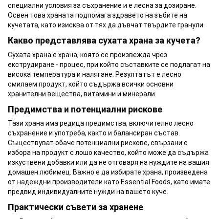
специални условия за съхранение и е лесна за дозиране.
Освен това храната подпомага здравето на зъбите на
кучетата, като изисква от тях да дъвчат твърдите гранули.
Какво представлява сухата храна за кучета?
Сухата храна е храна, която се произвежда чрез
екструдиране - процес, при който съставките се подлагат на
висока температура и налягане. Резултатът е лесно
смилаем продукт, който съдържа всички основни
хранителни вещества, витамини и минерали.
Предимства и потенциални рискове
Тази храна има редица предимства, включително лесно
съхранение и употреба, както и балансиран състав.
Съществуват обаче потенциални рискове, свързани с
избора на продукт с лошо качество, който може да съдържа
изкуствени добавки или да не отговаря на нуждите на вашия
домашен любимец. Важно е да избирате храна, произведена
от надеждни производители като Essential Foods, като имате
предвид индивидуалните нужди на вашето куче.
Практически съвети за хранене