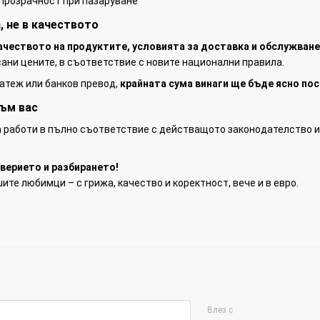
 прозрачност при пазаруване
, не в качеството
ачеството на продуктите, условията за доставка и обслужван
сани цените, в съответствие с новите национални правила.
атеж или банков превод,
крайната сума винаги ще бъде ясно по
ъм вас
 работи в пълно съответствие с действащото законодателство и 
верието и разбирането!
ите любимци – с грижа, качество и коректност, вече и в евро.
Влез с