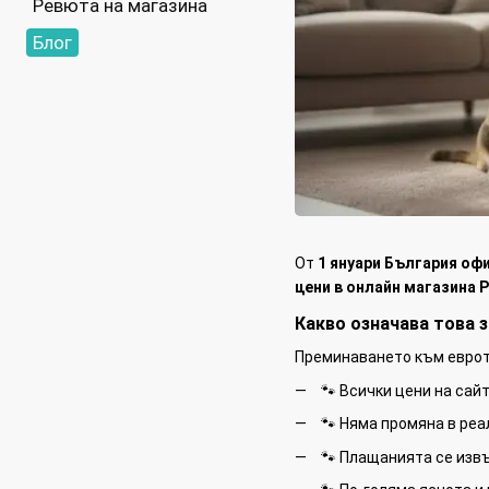
Ревюта на магазина
Блог
От
1 януари България оф
цени в онлайн магазина P
Какво означава това з
Преминаването към еврото
🐾 Всички цени на сайт
🐾 Няма промяна в реа
🐾 Плащанията се изв