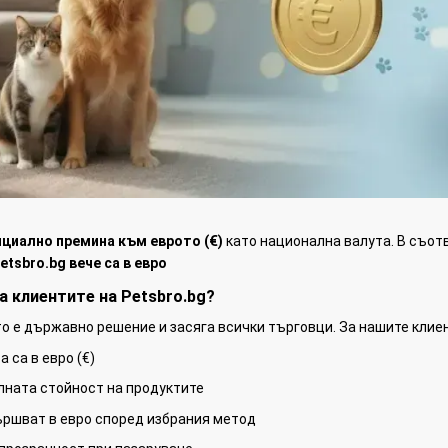
ициално премина към еврото (€)
като национална валута. В съот
etsbro.bg вече са в евро
а клиентите на Petsbro.bg?
 е държавно решение и засяга всички търговци. За нашите клиен
а са в евро (€)
лната стойност на продуктите
ършват в евро според избрания метод