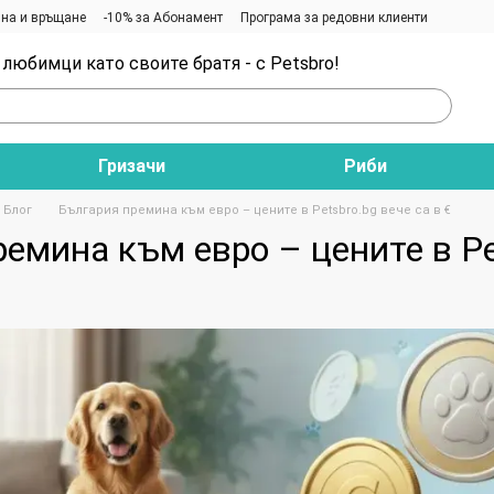
на и връщане
-10% за Абонамент
Програма за редовни клиенти
любимци като своите братя - с Petsbro!
Гризачи
Риби
Блог
България премина към евро – цените в Petsbro.bg вече са в €
емина към евро – цените в Pet