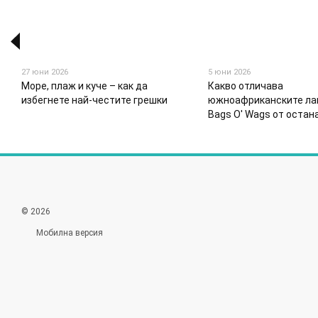
27 юни 2026
5 юни 2026
Море, плаж и куче – как да
Какво отличава
избегнете най-честите грешки
южноафриканските ла
Bags O' Wags от остан
© 2026
Мобилна версия