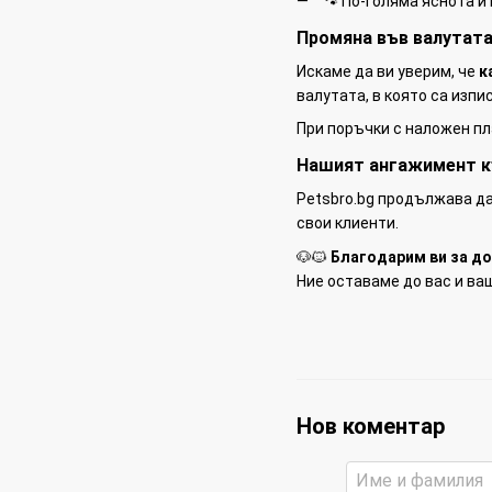
🐾 По-голяма яснота и
Промяна във валутата
Искаме да ви уверим, че
к
валутата, в която са изпи
При поръчки с наложен пл
Нашият ангажимент к
Petsbro.bg продължава да
свои клиенти.
🐶🐱
Благодарим ви за до
Ние оставаме до вас и ваш
Нов коментар