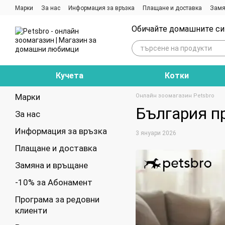
Премини към основното съдържание
Марки
За нас
Информация за връзка
Плащане и доставка
Замя
Ревюта на магазина
Блог
Обичайте домашните си 
Кучета
Котки
Марки
Онлайн зоомагазин Petsbro
България пр
За нас
Информация за връзка
3 януари 2026
Плащане и доставка
Замяна и връщане
-10% за Абонамент
Програма за редовни
клиенти