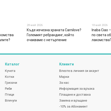
28 май 2026
18 май 2026
Къде изчезна храната Carnilove?
Inaba Ciao 
комства
Големият ребрандинг, който
по света о
алите?
очакваме с нетърпение
лакомства
Каталог
Клиенти
Кучета
Влезте в личния си акаунт
Котки
Марки
Гризачи
За нас
Риби
Информация за връзка
Птици
Плащане и доставка
Влечуги
Замяна и връщане
-10% за Абонамент