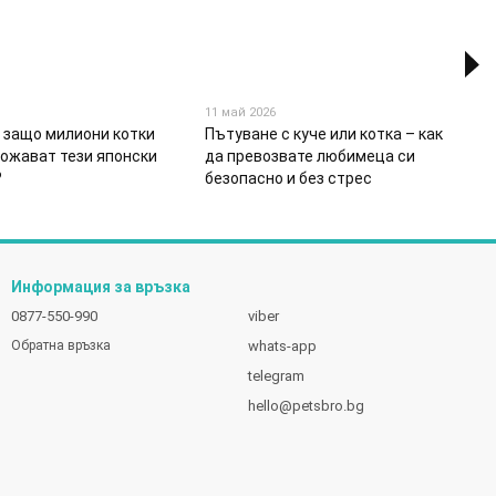
11 май 2026
– защо милиони котки
Пътуване с куче или котка – как
божават тези японски
да превозвате любимеца си
?
безопасно и без стрес
Информация за връзка
0877-550-990
viber
whats-app
Обратна връзка
telegram
hello@petsbro.bg