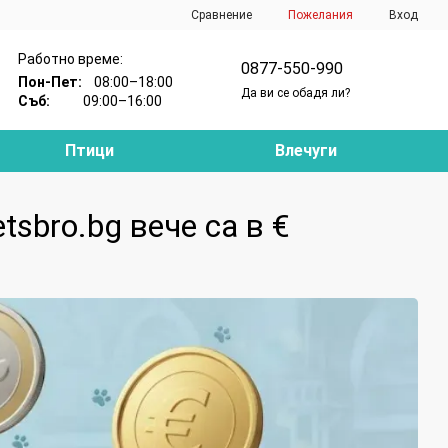
Сравнение
Пожелания
Вход
Работно време:
0877-550-990
Пон-Пет:
08:00–18:00
Да ви се обадя ли?
Съб:
09:00–16:00
Птици
Влечуги
sbro.bg вече са в €