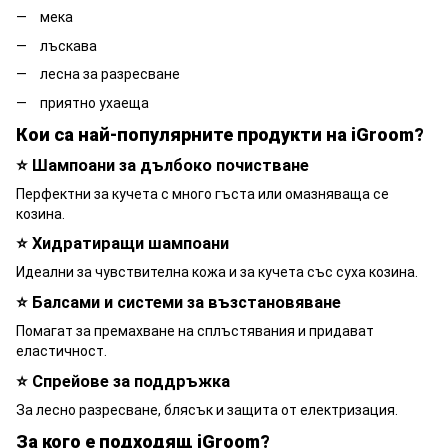
мека
лъскава
лесна за разресване
приятно ухаеща
Кои са най-популярните продукти на iGroom?
⭐ Шампоани за дълбоко почистване
Перфектни за кучета с много гъста или омазняваща се
козина.
⭐ Хидратиращи шампоани
Идеални за чувствителна кожа и за кучета със суха козина.
⭐ Балсами и системи за възстановяване
Помагат за премахване на сплъстявания и придават
еластичност.
⭐ Спрейове за поддръжка
За лесно разресване, блясък и защита от електризация.
За кого е подходящ iGroom?