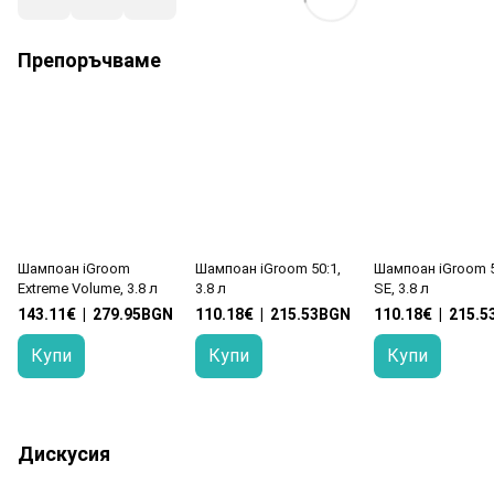
Препоръчваме
Шампоан iGroom
Шампоан iGroom 50:1,
Шампоан iGroom 5
Extreme Volume, 3.8 л
3.8 л
SE, 3.8 л
143.11€
|
279.95BGN
110.18€
|
215.53BGN
110.18€
|
215.5
Купи
Купи
Купи
Дискусия