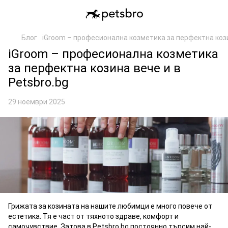
Блог
iGroom – професионална козметика за перфектна кози
iGroom – професионална козметика
за перфектна козина вече и в
Petsbro.bg
29 ноември 2025
Грижата за козината на нашите любимци е много повече от
естетика. Тя е част от тяхното здраве, комфорт и
самочувствие. Затова в Petsbro.bg постоянно търсим най-