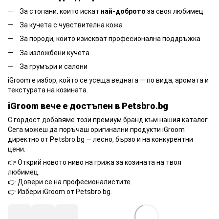
За стопани, които искат
най-доброто
за своя любимец
За кучета с чувствителна кожа
За породи, които изискват професионална поддръжка
За изложбени кучета
За грумъри и салони
iGroom е избор, който се усеща веднага — по вида, аромата и
текстурата на козината.
iGroom вече е достъпен в Petsbro.bg
С гордост добавяме този премиум бранд към нашия каталог.
Сега можеш да поръчаш оригинални продукти iGroom
директно от Petsbro.bg — лесно, бързо и на конкурентни
цени.
👉 Открий новото ниво на грижа за козината на твоя
любимец.
👉 Довери се на професионалистите.
👉 Избери iGroom от Petsbro.bg.