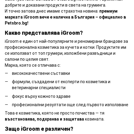
добрите и доказани продукти в света на груминга.
И точно затова днес имаме страхотна новина:
премиум
марката iGroom вече е налична в България – официално в
Petsbro.bg!
Какво представлява iGroom?
iGroom е един от най-популярните и реномирани брандове за
професионална козметика за кучета и котки. Продуктите им
се използват от топ грумери, изложбени развъдници и
салони по целия свят.
Марка, която се отличава с:
висококачествени съставки
формули, създадени от експерти по козметика и
ветеринарни специалисти
фокус върху кожното здраве
професионални резултати още след първото използване
Това е козметика, която не просто почиства — тя
възстановява, подхранва и защитава
козината.
Защо iGroom е различен?