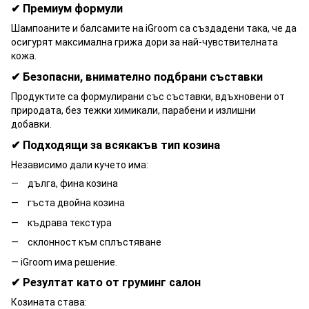
✔ Премиум формули
Шампоаните и балсамите на iGroom са създадени така, че да
осигурят максимална грижа дори за най-чувствителната
кожа.
✔ Безопасни, внимателно подбрани съставки
Продуктите са формулирани със съставки, вдъхновени от
природата, без тежки химикали, парабени и излишни
добавки.
✔ Подходящи за всякакъв тип козина
Независимо дали кучето има:
дълга, фина козина
гъста двойна козина
къдрава текстура
склонност към сплъстяване
— iGroom има решение.
✔ Резултат като от груминг салон
Козината става: