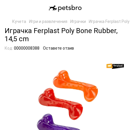
Кучета
Игри и развлечения
Играчки
Играчка Ferplast Poly
Играчка Ferplast Poly Bone Rubber,
14,5 cm
Код:
00000008388
Оставете отзив