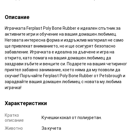
Описание
Играчката Ferplast Poly Bone Rubber е идеален спътник за
активните игри и обучение на вашия домашен любимец.
Неговата интересна форма и издръжлив материал не само
ще привлекат вниманието, но и ще осигурят безопасно
забавление. Играчката е идеална за дъвчене и игра на
открито, като помага на вашия домашен любимец да
заздрави зъбите и венците си. Подарете на вашия четириног
приятел забавно занимание, което няма да му позволи да
скучае! Поръчайте Ferplast Poly Bone Rubber от Petsbrough и
зарадвайте вашия домашен любимец с новата му любима
играчка!
Характеристики
Кратко
Кучешки кокал от полиуретан.
описание
Животно
За кучета