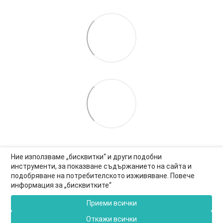
Ние използваме „бисквитки“ и други подобни
инструменти, за показване съдържанието на сайта и
подобряване на потребителското изживяване. Повече
0877-550-990
информация за „бисквитките“
Информация за връзка
Приеми всички
Пълна версия на сайта
Откажи всички