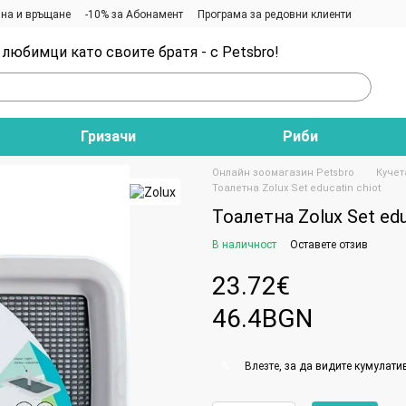
на и връщане
-10% за Абонамент
Програма за редовни клиенти
любимци като своите братя - с Petsbro!
Гризачи
Риби
Онлайн зоомагазин Petsbro
Кучет
Тоалетна Zolux Set educatin chiot
Тоалетна Zolux Set edu
В наличност
Оставете отзив
23.72€
46.4BGN
Влезте
, за да видите кумулати
%