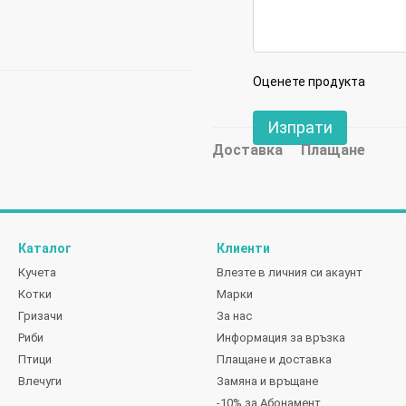
Оценете продукта
Изпрати
Доставка
Плащане
Каталог
Клиенти
Кучета
Влезте в личния си акаунт
Котки
Марки
Гризачи
За нас
Риби
Информация за връзка
Птици
Плащане и доставка
Влечуги
Замяна и връщане
-10% за Абонамент