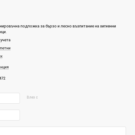
нировъчна подложка за бързо и лесно възпитание на хигиенни
ици.
кучета
летни
ux
нция
472
Влез с