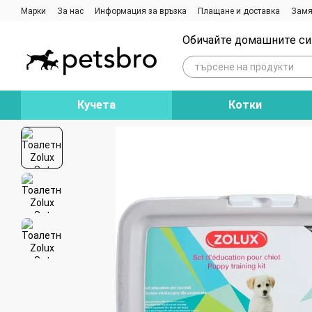
Премини към основното съдържание
Марки
За нас
Информация за връзка
Плащане и доставка
Замя
Ревюта на магазина
Блог
Обичайте домашните си 
Кучета
Котки