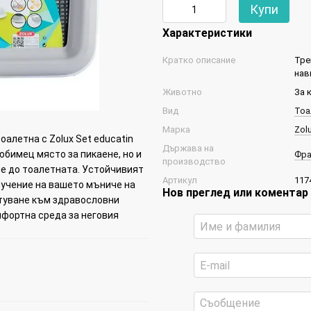
Купи
Характеристики
Кратко описание
Тре
нав
Животно
За 
Вид
Тоа
Марка
Zol
алетна с Zolux Set educatin
Държава на
юбимец място за пикаене, но и
Фра
производство
не до тоалетната. Устойчивият
Артикул
117
обучение на вашето мъниче на
Нов преглед или коментар
ътуване към здравословни
омфортна среда за неговия