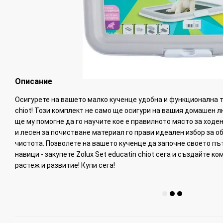
Описание
Осигурете на вашето малко кученце удобна и функционална то
chiot! Този комплект не само ще осигури на вашия домашен л
ще му помогне да го научите кое е правилното място за ходе
и лесен за почистване материал го прави идеален избор за 
чистота. Позволете на вашето кученце да започне своето п
навици - закупете Zolux Set educatin chiot сега и създайте к
растеж и развитие! Купи сега!