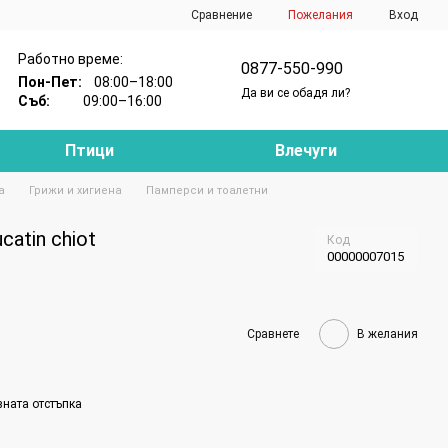
Сравнение
Пожелания
Вход
Работно време:
0877-550-990
Пон-Пет:
08:00–18:00
Да ви се обадя ли?
Съб:
09:00–16:00
Птици
Влечуги
а
Грижи и хигиена
Памперси и тоалетни
catin chiot
Код
00000007015
Сравнете
В желания
вната отстъпка