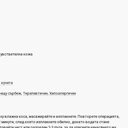
чувствителна кожа
 кучета
рещу сърбеж
,
Терапевтичен
,
Хипоалергичен
ху влажна коса, масажирайте и изплакнете. Повторете операцията,
2 минути, след което изплакнете обилно, докато водата стане
лзвайте чист или разреден 2-3 пъти, за да улесните нанасянето му.