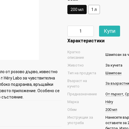
200 мл
1 л
Купи
Характеристики
Кратко
Шампоан за 
описание
Животно
За кучета
ло от розово дърво, известно
Тип на продукта
Шампоан
 Héry Labo за чувствителна
Възраст на
За възрастни
ълбоко подхранва, връщайки
кучето
ървото приложение. Особено се
Предназначение
От пърхот
,
С
о състояние.
Марка
Héry
Обем
200 мл
Инструкции за
Нанесете вър
употреба
оставете за 
бистра. Изпо