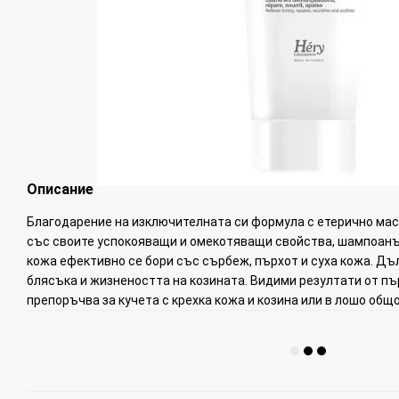
Описание
Благодарение на изключителната си формула с етерично мас
със своите успокояващи и омекотяващи свойства, шампоанът
кожа ефективно се бори със сърбеж, пърхот и суха кожа. Д
блясъка и жизнеността на козината. Видими резултати от п
препоръчва за кучета с крехка кожа и козина или в лошо общ