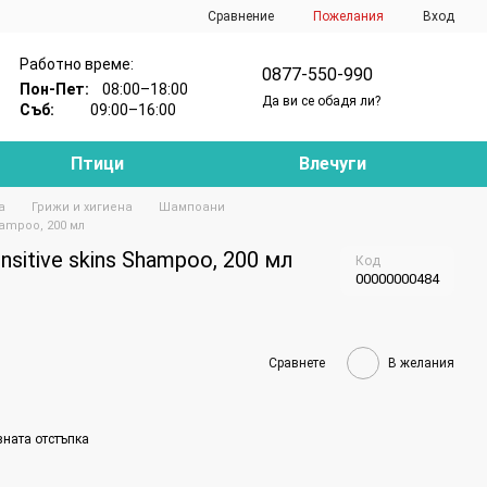
Сравнение
Пожелания
Вход
Работно време:
0877-550-990
Пон-Пет:
08:00–18:00
Да ви се обадя ли?
Съб:
09:00–16:00
Птици
Влечуги
а
Грижи и хигиена
Шампоани
hampoo, 200 мл
sitive skins Shampoo, 200 мл
Код
00000000484
Сравнете
В желания
вната отстъпка