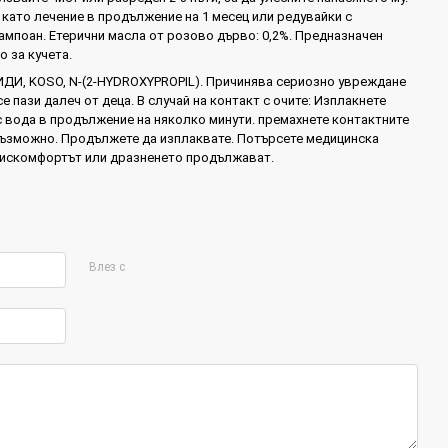
като лечение в продължение на 1 месец или редувайки с
мпоан. Етерични масла от розово дърво: 0,2%. Предназначен
 за кучета.
ДИ, KOSO, N-(2-HYDROXYPROPIL). Причинява сериозно увреждане
се ​​пази далеч от деца. В случай на контакт с очите: Изплакнете
 вода в продължение на няколко минути. премахнете контактните
възможно. Продължете да изплаквате. Потърсете медицинска
дискомфортът или дразненето продължават.
Влез с