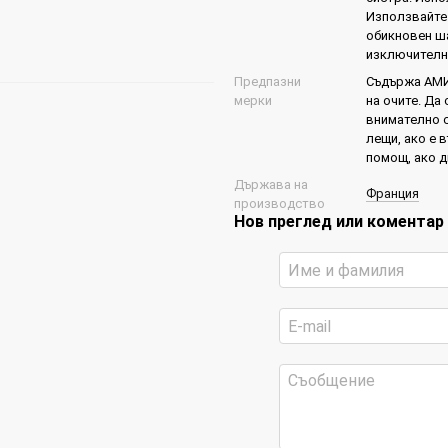
Използвайте 
обикновен ша
изключително
Предпазни
Съдържа АМИ
мерки
на очите. Да 
внимателно с
лещи, ако е 
помощ, ако 
Държава на
Франция
производство
Нов преглед или коментар