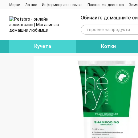
Премини към основното съдържание
Марки
За нас
Информация за връзка
Плащане и доставка
Замя
Ревюта на магазина
Блог
Обичайте домашните си 
Кучета
Котки