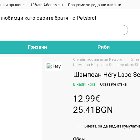
на и връщане
-10% за Абонамент
Програма за редовни клиенти
любимци като своите братя - с Petsbro!
Гризачи
Риби
Онлайн зоомагазин Petsbro
Кучет
Шампоан Héry Labo Sensitive skins S
Шампоан Héry Labo Sen
В наличност
Оставете отзив
12.99€
25.41BGN
Влезте
, за да видите кумулати
%
Обем