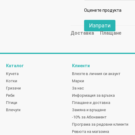
Оценете продукта
Изпрати
Доставка
Плащане
Каталог
Клиенти
Кучета
Влезте в личния си акаунт
Котки
Марки
Гризачи
За нас
Риби
Информация за връзка
Птици
Плащане и доставка
Влечуги
Замяна и връщане
-10% за Абонамент
Програма за редовни клиенти
Ревюта на магазина