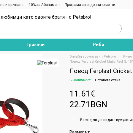
на и връщане
-10% за Абонамент
Програма за редовни клиенти
любимци като своите братя - с Petsbro!
Гризачи
Риби
Онлайн зоомагазин Petsbro
Кучет
Повод Ferplast Cricket Matic Red G, 15
Повод Ferplast Cricket
В наличност
Оставете отзив
11.61€
22.71BGN
Влезте
, за да видите кумулати
%
Размерът