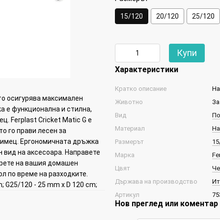
15/120
20/120
25/120
Купи
Характеристики
Кратко описание
На
йто осигурява максимален
Животно
За
а е функционална и стилна,
Вид
По
 Ferplast Cricket Matic G е
Материал
На
о го прави лесен за
бимец. Ергономичната дръжка
Размерът
15
н вид на аксесоара. Направете
Марка
Fe
гурете на вашия домашен
Цвят
Че
л по време на разходките.
Държава на производство
Ит
; G25/120 - 25 mm x D 120 cm;
Артикул
75
Нов преглед или коментар