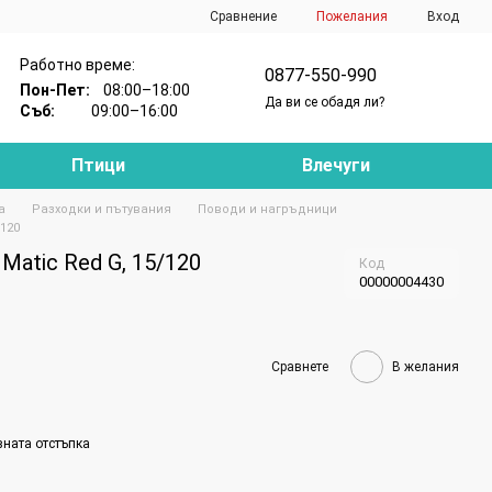
Сравнение
Пожелания
Вход
Работно време:
0877-550-990
Пон-Пет:
08:00–18:00
Да ви се обадя ли?
Съб:
09:00–16:00
Птици
Влечуги
а
Разходки и пътувания
Поводи и нагръдници
/120
 Matic Red G, 15/120
Код
00000004430
Сравнете
В желания
вната отстъпка