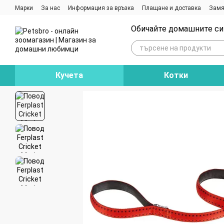
Премини към основното съдържание
Марки
За нас
Информация за връзка
Плащане и доставка
Замя
Ревюта на магазина
Блог
Обичайте домашните си 
Кучета
Котки