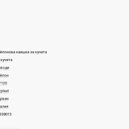
йлонова каишка за кучета
 кучета
води
йлон
/120
rplast
рвен
алия
338013