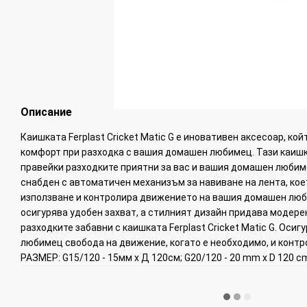
Описание
Каишката Ferplast Cricket Matic G е иновативен аксесоар, ко
комфорт при разходка с вашия домашен любимец. Тази каишк
правейки разходките приятни за вас и вашия домашен любимец.
снабден с автоматичен механизъм за навиване на лента, коет
използване и контролира движението на вашия домашен лю
осигурява удобен захват, а стилният дизайн придава модере
разходките забавни с каишката Ferplast Cricket Matic G. Оси
любимец свобода на движение, когато е необходимо, и контро
РАЗМЕР: G15/120 - 15мм х Д 120см; G20/120 - 20 mm x D 120 cm