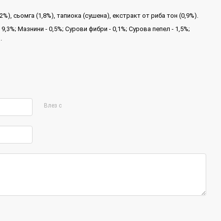
,2%), сьомга (1,8%), тапиока (сушена), екстракт от риба тон (0,9%).
 9,3%; Мазнини - 0,5%; Сурови фибри - 0,1%; Сурова пепел - 1,5%;
.
Влез с