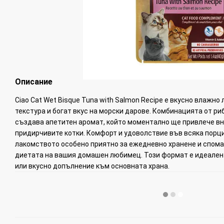
Описание
Ciao Cat Wet Bisque Tuna with Salmon Recipe е вкусно влажн
текстура и богат вкус на морски дарове. Комбинацията от риб
създава апетитен аромат, който моментално ще привлече вн
придирчивите котки. Комфорт и удоволствие във всяка порц
лакомството особено приятно за ежедневно хранене и спома
диетата на вашия домашен любимец. Този формат е идеален
или вкусно допълнение към основната храна.