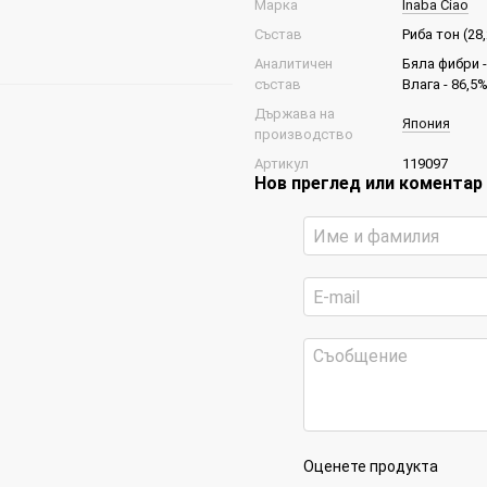
Марка
Inaba Ciao
Състав
Риба тон (28
Аналитичен
Бяла фибри -
състав
Влага - 86,5%
Държава на
Япония
производство
Артикул
119097
Нов преглед или коментар
Оценете продукта