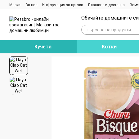
Премини към основното съдържание
Марки
За нас
Информация за връзка
Плащане и доставка
Замя
Ревюта на магазина
Блог
Обичайте домашните си 
Кучета
Котки