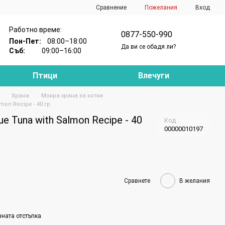
Сравнение
Пожелания
Вход
Работно време:
0877-550-990
Пон-Пет:
08:00–18:00
Да ви се обадя ли?
Съб:
09:00–16:00
Птици
Влечуги
Храна
Мокра храна за котки
mon Recipe - 40 гр
ue Tuna with Salmon Recipe - 40
Код
00000010197
Сравнете
В желания
вната отстъпка