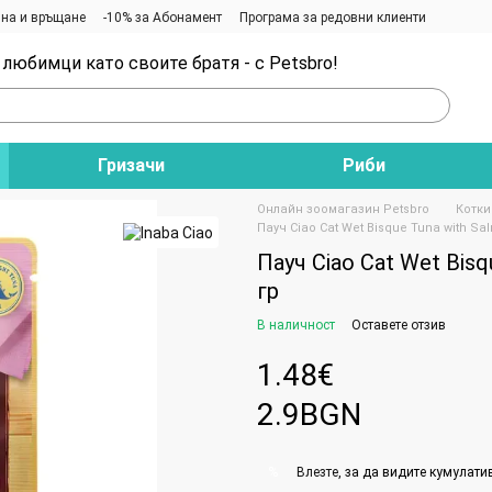
на и връщане
-10% за Абонамент
Програма за редовни клиенти
любимци като своите братя - с Petsbro!
Гризачи
Риби
Онлайн зоомагазин Petsbro
Котки
Пауч Ciao Cat Wet Bisque Tuna with Sal
Пауч Ciao Cat Wet Bisq
гр
В наличност
Оставете отзив
1.48€
2.9BGN
Влезте
, за да видите кумулати
%