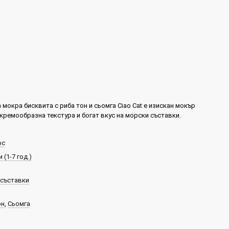
 мокра бисквита с риба тон и сьомга Ciao Cat е изискан мокър
 кремообразна текстура и богат вкус на морски съставки.
ос
 (1-7 год.)
 съставки
он
,
Сьомга