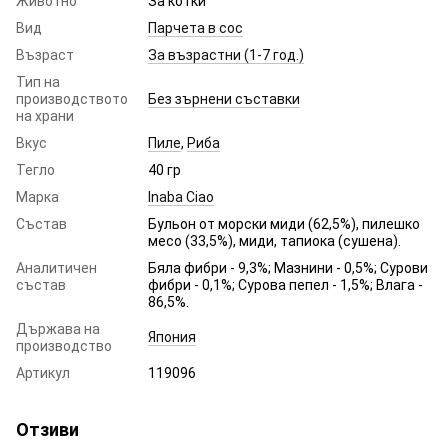
Животно
За котки
Вид
Парчета в сос
Възраст
За възрастни (1-7 год.)
Тип на
производството
Без зърнени съставки
на храни
Вкус
Пиле
,
Риба
Тегло
40 гр
Марка
Inaba Ciao
Състав
Бульон от морски миди (62,5%), пилешко
месо (33,5%), миди, тапиока (сушена).
Аналитичен
Бяла фибри - 9,3%; Мазнини - 0,5%; Сурови
състав
фибри - 0,1%; Сурова пепел - 1,5%; Влага -
86,5%.
Държава на
Япония
производство
Артикул
119096
Отзиви