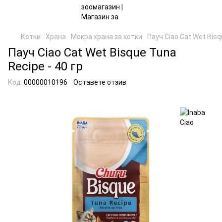
Котки
Храна
Мокра храна за котки
Пауч Ciao Cat Wet Bisq
Пауч Ciao Cat Wet Bisque Tuna
Recipe - 40 гр
Код:
00000010196
Оставете отзив