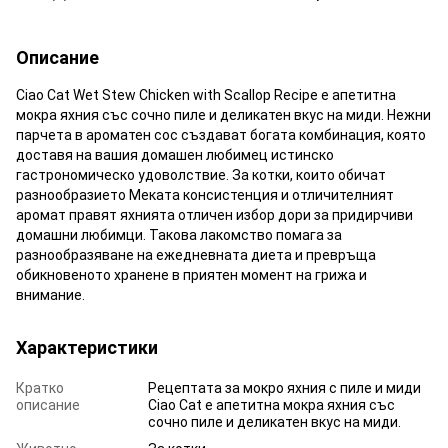
Описание
Ciao Cat Wet Stew Chicken with Scallop Recipe е апетитна
мокра яхния със сочно пиле и деликатен вкус на миди. Нежни
парчета в ароматен сос създават богата комбинация, която
доставя на вашия домашен любимец истинско
гастрономическо удоволствие. За котки, които обичат
разнообразието Меката консистенция и отличителният
аромат правят яхнията отличен избор дори за придирчиви
домашни любимци. Такова лакомство помага за
разнообразяване на ежедневната диета и превръща
обикновеното хранене в приятен момент на грижа и
внимание.
Характеристики
Кратко
Рецептата за мокро яхния с пиле и миди
описание
Ciao Cat е апетитна мокра яхния със
сочно пиле и деликатен вкус на миди.