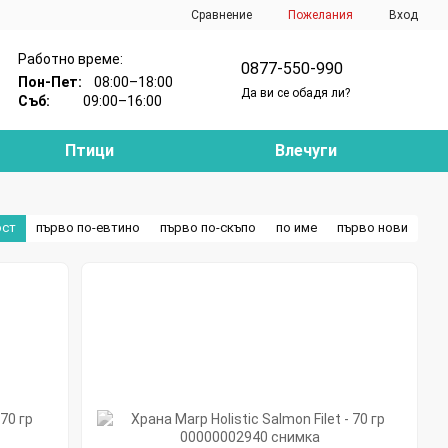
Сравнение
Пожелания
Вход
Работно време:
0877-550-990
Пон-Пет:
08:00–18:00
Да ви се обадя ли?
Съб:
09:00–16:00
Птици
Влечуги
ост
първо по-евтино
първо по-скъпо
по име
първо нови