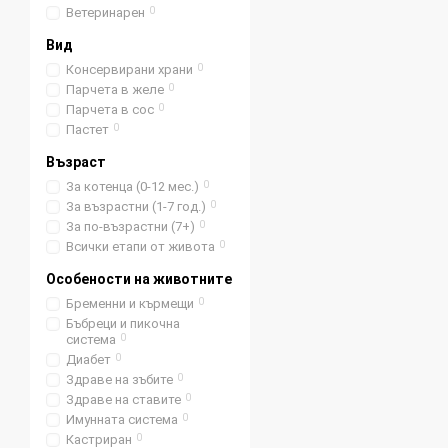
Как да изберете
Ветеринарен
0
Когато избирате храна, 
Вид
месо, птици или риба, к
Консервирани храни
0
вземете предвид възраст
Парчета в желе
0
Парчета в сос
0
Изборът е ваш: 
Пастет
0
Изборът на храна за ваш
Възраст
живот на вашата котка, 
За котенца (0-12 мес.)
0
храна трябва да се комб
За възрастни (1-7 год.)
0
внимателното наблюдени
За по-възрастни (7+)
0
осигурите дълъг и щастл
Всички етапи от живота
0
състояние на котката ви
Особености на животните
Бременни и кърмещи
0
Бъбреци и пикочна
система
0
Диабет
0
Здраве на зъбите
0
Здраве на ставите
0
Имунната система
0
Кастриран
0