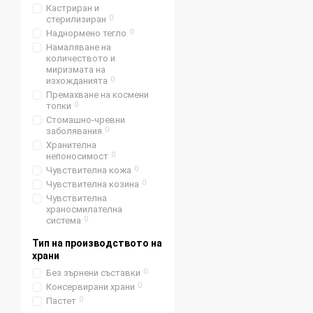
Кастриран и
стерилизиран
0
Наднормено тегло
0
Намаляване на
количеството и
миризмата на
изхожданията
0
Премахване на космени
топки
0
Стомашно-чревни
заболявания
0
Хранителна
непоносимост
0
Чувствителна кожа
0
Чувствителна козина
0
Чувствителна
храносмилателна
система
0
Тип на производството на
храни
Без зърнени съставки
0
Консервирани храни
0
Пастет
0