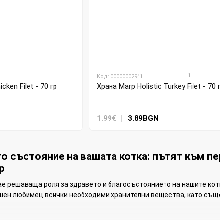
1
Код: 00000002941
cken Filet - 70 гр
Храна Marp Holistic Turkey Filet - 70 
1.99€
|
3.89BGN
о състояние на вашата котка: пътят към пе
p
е решаваща роля за здравето и благосъстоянието на нашите котки
шен любимец всички необходими хранителни вещества, като същ