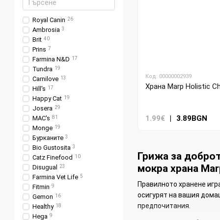
Royal Canin
26
Ambrosia
3
Brit
40
Prins
7
Farmina N&D
17
Tundra
19
Код: 00000002939
Carnilove
13
Храна Marp Holistic Chi
Hill's
17
Happy Cat
19
Josera
29
1.99€
|
3.89BGN
MAC's
81
Monge
19
Бурканите
3
Bio Gustosita
3
Грижа за доброт
Catz Finefood
10
мокра храна Mar
Disugual
23
Farmina Vet Life
5
Правилното хранене игра
Fitmin
9
осигурят на вашия дома
Gemon
16
предпочитания.
Healthy
18
Hega
9