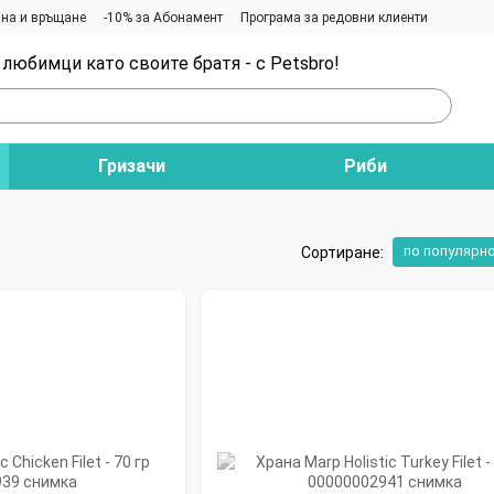
на и връщане
-10% за Абонамент
Програма за редовни клиенти
любимци като своите братя - с Petsbro!
Гризачи
Риби
и
по популярн
Сортиране: