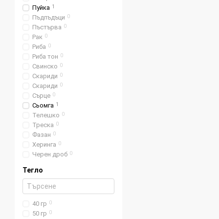
Пуйка
1
Пъдпъдъци
0
Пъстърва
0
Рак
0
Риба
0
Риба тон
0
Свинско
0
Скариди
0
Скариди
0
Сърце
0
Сьомга
1
Телешко
0
Треска
0
Фазан
0
Херинга
0
Черен дроб
0
Тегло
40 гр
0
50 гр
0