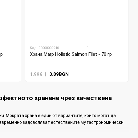
1
Код: 00000002940
гр
Храна Marp Holistic Salmon Filet - 70 гр
1.99€
|
3.89BGN
рфектното хранене чрез качествена
. Мократа храна е един от вариантите, които могат да
евременно задоволяват естествените му гастрономически