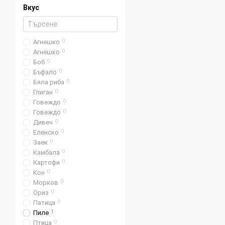
Вкус
Агнешко
0
Агнешко
0
Боб
0
Бъфало
0
Бяла риба
0
Глиган
0
Говеждо
0
Говеждо
0
Дивеч
0
Еленско
0
Заек
0
Камбала
0
Картофи
0
Кон
0
Морков
0
Ориз
0
Патица
0
Пиле
1
Птица
0