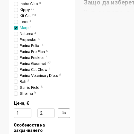
Защо да изберет
Inaba Ciao
8
Kippy
22
Мократа храна за котки 
Kit Cat
20
бъде особено полезно за
Leos
4
текстурата си, които са
Marp
3
Naturea
4
Какво представл
Propesko
6
Purina Felix
14
Мократа храна е храна с
Purina Pro Plan
5
предлага опакована в ку
Purina Friskies
8
Предимства и п
Purina Gourmet
27
Purina Cat Chow
4
Ползите включват поддъ
Purina Veterinary Diets
6
на котките. Рисковете м
Rafi
5
след отварянето на опак
Sam's Field
6
Shelma
9
Практически съв
Цена, €
Осигурете на котката
От Цена, €
До Цена, €
Ок
Съхранявайте отворен
Следете за порциони
Особености на
захранването