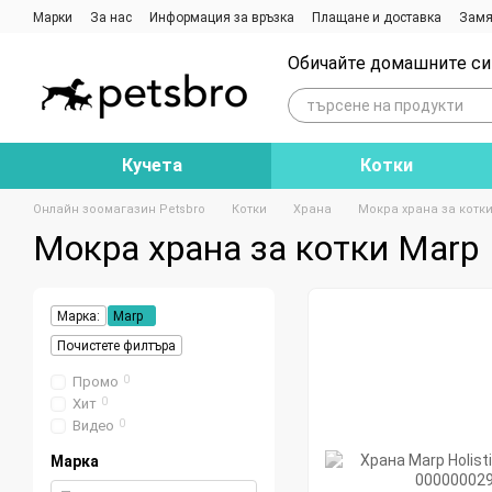
Премини към основното съдържание
Марки
За нас
Информация за връзка
Плащане и доставка
Замя
Ревюта на магазина
Блог
Обичайте домашните си 
Кучета
Котки
Онлайн зоомагазин Petsbro
Котки
Храна
Мокра храна за котк
Мокра храна за котки Marp
Марка:
Marp
Почистете филтъра
Промо
0
Хит
0
Видео
0
Марка