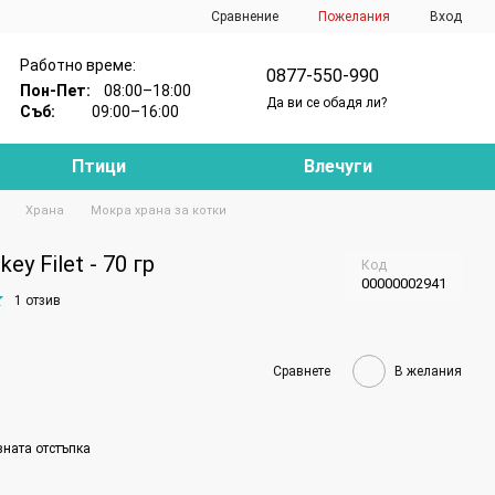
Сравнение
Пожелания
Вход
Работно време:
0877-550-990
Пон-Пет:
08:00–18:00
Да ви се обадя ли?
Съб:
09:00–16:00
Птици
Влечуги
Храна
Мокра храна за котки
ey Filet - 70 гр
Код
00000002941
1 отзив
Сравнете
В желания
вната отстъпка