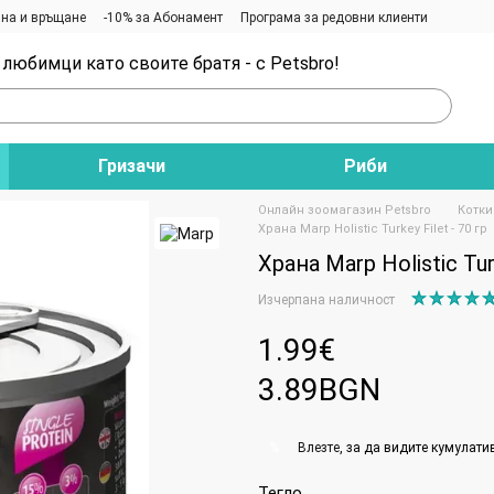
на и връщане
-10% за Абонамент
Програма за редовни клиенти
любимци като своите братя - с Petsbro!
Гризачи
Риби
Онлайн зоомагазин Petsbro
Котки
Храна Marp Holistic Turkey Filet - 70 гр
Храна Marp Holistic Turk
Изчерпана наличност
1.99€
3.89BGN
Влезте
, за да видите кумулати
%
Тегло