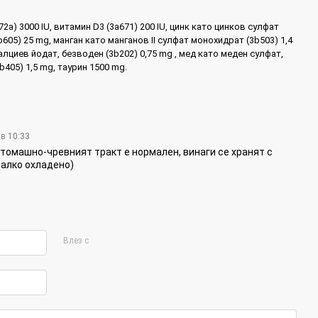
72a) 3000 IU, витамин D3 (3a671) 200 IU, цинк като цинков сулфат
605) 25 mg, манган като манганов II сулфат монохидрат (3b503) 1,4
алциев йодат, безводен (3b202) 0,75 mg , мед като меден сулфат,
b405) 1,5 mg, таурин 1500 mg.
 в 10:33
томашно-чревният тракт е нормален, винаги се хранят с
малко охладено)
Влез с