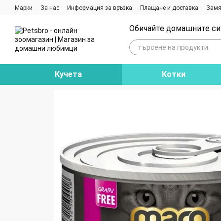
Премини към основното съдържание
Марки
За нас
Информация за връзка
Плащане и доставка
Замя
Ревюта на магазина
Блог
Обичайте домашните си 
Кучета
Котки