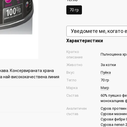
70 гр
Уведомете ме, когато 
Характеристики
Кратко
Пълноценна хр
описание
Животно
За котки
акава. Консервираната храна
Вкус
Пуйка
а най-висококачествена линия
Тегло
70 гр
Марка
Marp
Състав
60% пуешко фил
монокалциев 
Аналитичен
Суров протеин
състав
Сурови мазнин
Сурови фибри 
Сурова пепел 