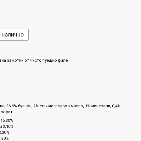
е налично
ана за котки от чисто пуешко филе
е, 36,6% бульон, 2% слънчогледово масло, 1% минерали, 0,4%
фосфат.
 15.30%
и 3,10%
0,30%
2,30%