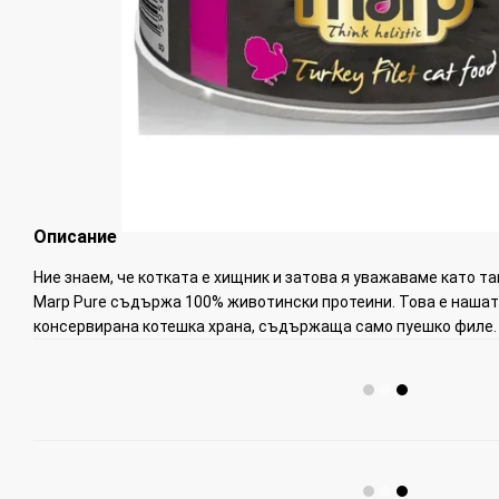
Описание
Ние знаем, че котката е хищник и затова я уважаваме като т
Marp Pure съдържа 100% животински протеини. Това е нашат
консервирана котешка храна, съдържаща само пуешко филе.