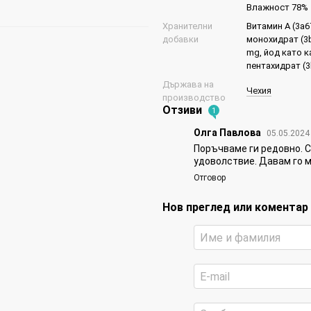
Влажност 78%
Хранителни
Витамин A (3a6
добавки
монохидрат (3b
mg, йод като к
пентахидрат (3
Държава на
Чехия
производство
Отзиви
1
Олга Павлова
05.05.2024
Поръчваме ги редовно. С
удоволствие. Давам го 
Отговор
Нов преглед или коментар