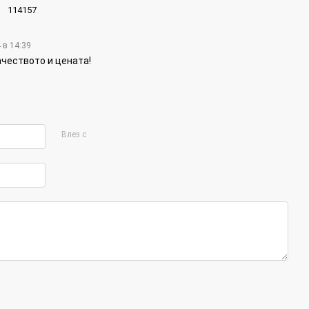
114157
 в 14:39
чеството и цената!
Влез с