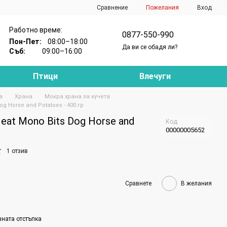
Сравнение
Пожелания
Вход
Работно време:
0877-550-990
Пон-Пет:
08:00–18:00
Да ви се обадя ли?
Съб:
09:00–16:00
Птици
Влечуги
а
Храна
Мокра храна за кучета
g Horse and Potatoes - 400 гр
eat Mono Bits Dog Horse and
Код
00000005652
1 отзив
Сравнете
В желания
вната отстъпка