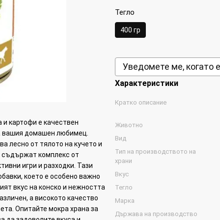
Тегло
400 гр
Уведомете ме, когато 
Характеристики
Кратко описание
а и картофи е качествен
Животно
на вашия домашен любимец.
Вид
ва лесно от тялото на кучето и
Тип на производството на
а съдържат комплекс от
храни
тивни игри и разходки. Тази
Вкус
обавки, което е особено важно
ият вкус на конско и нежността
Тегло
зличен, а високото качество
Марка
ета. Опитайте мокра храна за
Държава на производство
за да задоволите вкуса и