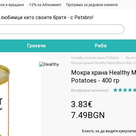
на и връщане
-10% за Абонамент
Програма за редовни клиенти
любимци като своите братя - с Petsbro!
Гризачи
Риби
Онлайн зоомагазин Petsbro
Кучет
Мокра храна Healthy Meat Mono Bits Do
Мокра храна Healthy M
Potatoes - 400 гр
Изчерпана наличност
3.83€
7.49BGN
Влезте
, за да видите кумулати
%