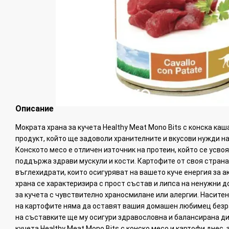
Описание
Мократа храна за кучета Healthy Meat Mono Bits с конска каш
продукт, който ще задоволи хранителните и вкусови нужди 
Конското месо е отличен източник на протеин, който се усвоя
поддържа здрави мускули и кости. Картофите от своя стран
въглехидрати, които осигуряват на вашето куче енергия за ак
храна се характеризира с прост състав и липса на ненужни д
за кучета с чувствително храносмилане или алергии. Наситен
на картофите няма да оставят вашия домашен любимец безра
на съставките ще му осигури здравословна и балансирана ди
кучета Healthy Meat Mono Bits с конско месо и картофи днес, 