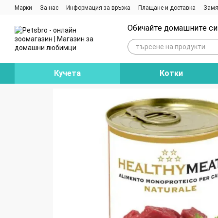
Премини към основното съдържание
Марки
За нас
Информация за връзка
Плащане и доставка
Замя
Ревюта на магазина
Блог
Обичайте домашните си 
Кучета
Котки