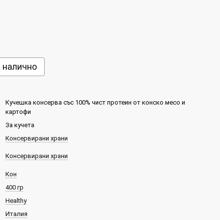
е налично
Кучешка консерва със 100% чист протеин от конско месо и
картофи
За кучета
Консервирани храни
Консервирани храни
Кон
400 гр
Healthy
Италия