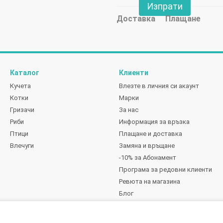
Изпрати
Доставка
Плащане
Каталог
Клиенти
Кучета
Влезте в личния си акаунт
Котки
Марки
Гризачи
За нас
Риби
Информация за връзка
Птици
Плащане и доставка
Влечуги
Замяна и връщане
-10% за Абонамент
Програма за редовни клиенти
Ревюта на магазина
Блог
Ние сме в социалните мрежи