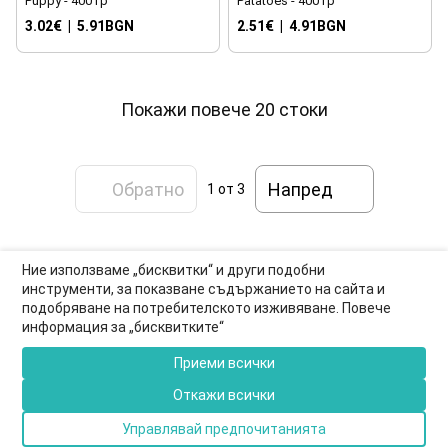
Puppy - 400 гр
Patatoes - 400 гр
3.02€
|
5.91BGN
2.51€
|
4.91BGN
Покажи повече 20 стоки
Обратно
Напред
1
от 3
Ние използваме „бисквитки“ и други подобни
инструменти, за показване съдържанието на сайта и
подобряване на потребителското изживяване. Повече
0877-550-990
информация за „бисквитките“
Информация за връзка
Приеми всички
Пълна версия на сайта
Откажи всички
© 2026
Управлявай предпочитанията