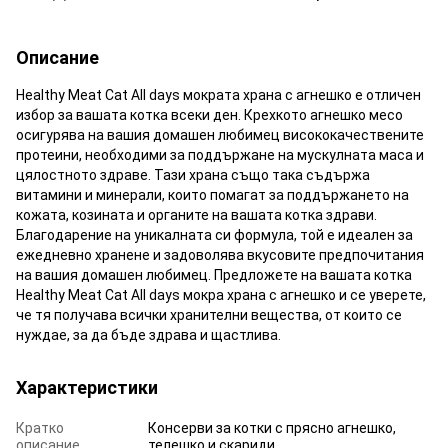
Описание
Healthy Meat Cat All days мократа храна с агнешко е отличен
избор за вашата котка всеки ден. Крехкото агнешко месо
осигурява на вашия домашен любимец висококачествените
протеини, необходими за поддържане на мускулната маса и
цялостното здраве. Тази храна също така съдържа
витамини и минерали, които помагат за поддържането на
кожата, козината и органите на вашата котка здрави.
Благодарение на уникалната си формула, той е идеален за
ежедневно хранене и задоволява вкусовите предпочитания
на вашия домашен любимец. Предложете на вашата котка
Healthy Meat Cat All days мокра храна с агнешко и се уверете,
че тя получава всички хранителни вещества, от които се
нуждае, за да бъде здрава и щастлива.
Характеристики
Кратко
Консерви за котки с прясно агнешко,
описание
телешко и скариди