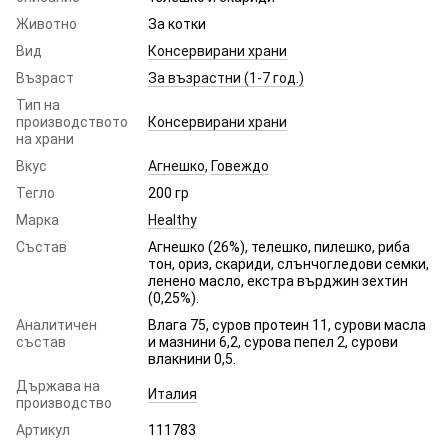
Животно
За котки
Вид
Консервирани храни
Възраст
За възрастни (1-7 год.)
Тип на
производството
Консервирани храни
на храни
Вкус
Агнешко
,
Говеждо
Тегло
200 гр
Марка
Healthy
Състав
Агнешко (26%), телешко, пилешко, риба
тон, ориз, скариди, слънчогледови семки,
ленено масло, екстра върджин зехтин
(0,25%).
Аналитичен
Влага 75, суров протеин 11, сурови масла
състав
и мазнини 6,2, сурова пепел 2, сурови
влакнини 0,5.
Държава на
Италия
производство
Артикул
111783