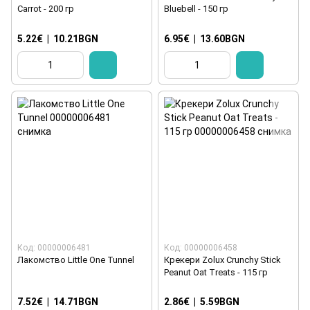
Carrot - 200 гр
Bluebell - 150 гр
5.22€
|
10.21BGN
6.95€
|
13.60BGN
Код: 00000006481
Код: 00000006458
Лакомство Little One Tunnel
Крекери Zolux Crunchy Stick
Peanut Oat Treats - 115 гр
7.52€
|
14.71BGN
2.86€
|
5.59BGN