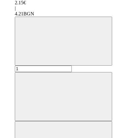
2.15€
|
4.21BGN