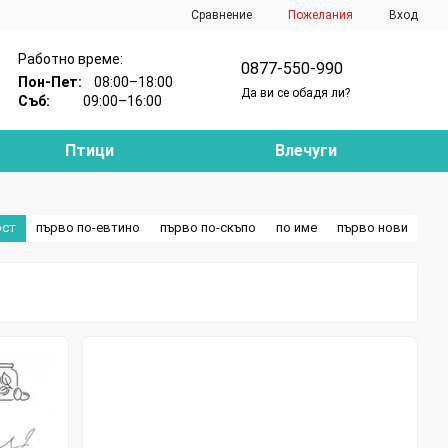
Сравнение
Пожелания
Вход
Работно време:
0877-550-990
Пон-Пет:
08:00–18:00
Да ви се обадя ли?
Съб:
09:00–16:00
Птици
Влечуги
ост
първо по-евтино
първо по-скъпо
по име
първо нови