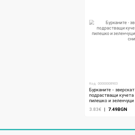
Код: 00000008903
Бурканите - зверскат
подрастващи кучета 
пилешко и зеленчуци 
3.83€
|
7.49BGN