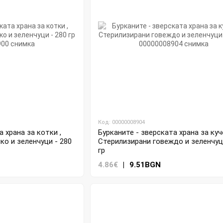
Код: 00000008904
 храна за котки ,
Бурканите - зверската храна за куч
о и зеленчуци - 280
Стерилизирани говеждо и зеленчуци
гр
4.86€
|
9.51BGN