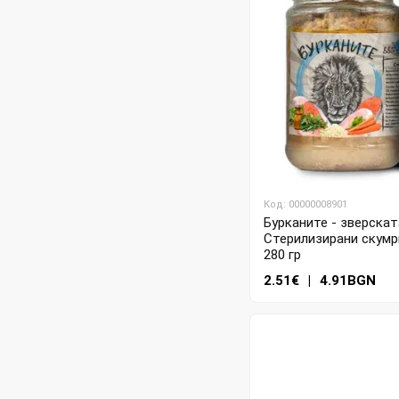
Код: 00000008901
Бурканите - зверската
Стерилизирани скумри
280 гр
2.51€
|
4.91BGN