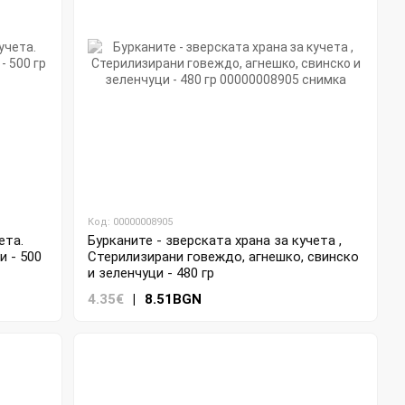
Код: 00000008905
ета.
Бурканите - зверската храна за кучета ,
 - 500
Стерилизирани говеждо, агнешко, свинско
и зеленчуци - 480 гр
4.35€
|
8.51BGN