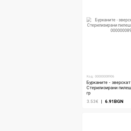
Код: 00000008906
Бурканите - зверскат
Стерилизирани пилешк
гр
3.53€
|
6.91BGN