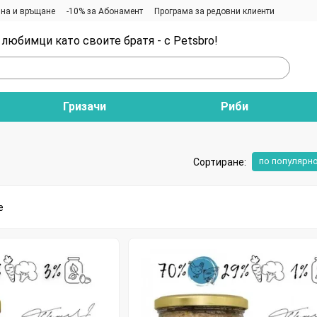
на и връщане
-10% за Абонамент
Програма за редовни клиенти
любимци като своите братя - с Petsbro!
Гризачи
Риби
по популярн
Сортиране: