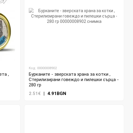
Код: 00000008902
ета ,
Бурканите - зверската храна за котки ,
Стерилизирани говеждо и пилешки сърца -
280 гр
2.51€
|
4.91BGN