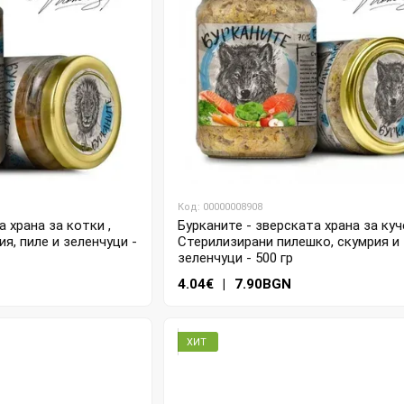
Код: 00000008908
 храна за котки ,
Бурканите - зверската храна за куч
я, пиле и зеленчуци -
Стерилизирани пилешко, скумрия и
зеленчуци - 500 гр
4.04€
|
7.90BGN
ХИТ