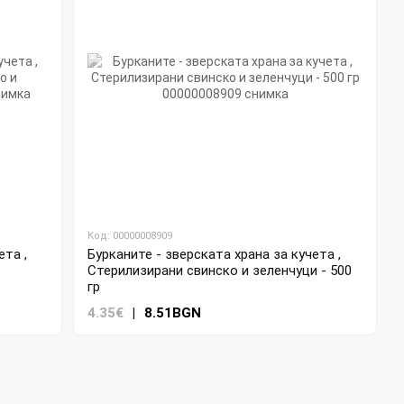
Код: 00000008909
ета ,
Бурканите - зверската храна за кучета ,
Стерилизирани свинско и зеленчуци - 500
гр
4.35€
|
8.51BGN