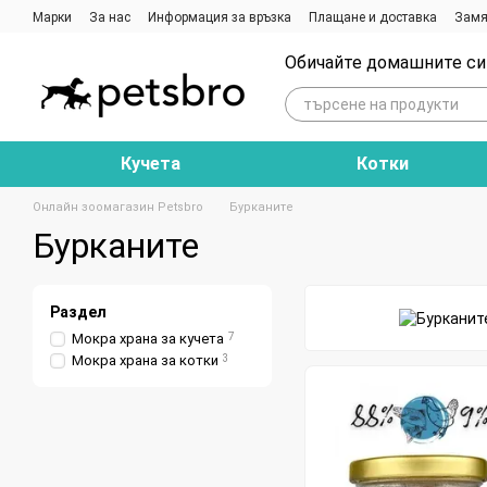
Премини към основното съдържание
Марки
За нас
Информация за връзка
Плащане и доставка
Замя
Ревюта на магазина
Блог
Обичайте домашните си 
Кучета
Котки
Онлайн зоомагазин Petsbro
Бурканите
Бурканите
Раздел
Мокра храна за кучета
7
Мокра храна за котки
3