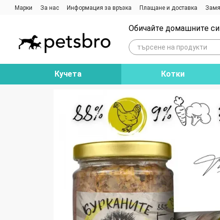
Премини към основното съдържание
Марки
За нас
Информация за връзка
Плащане и доставка
Замя
Ревюта на магазина
Блог
Обичайте домашните си 
Кучета
Котки