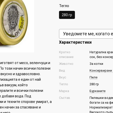
Тегло
280 гр
Уведомете ме, когато 
Характеристики
Кратко
Натурална хран
описание
сок, без консе
иготвят от месо, зеленчуци и
Животно
За котки
 По този начин всички полезни
Вид
Консервирани 
 вкусно и здравословно.
Вкус
Пиле
лизацията е един от най
Тегло
280 гр
ъв вакуум, който
ералите и всички полезни
Марка
Бурканите
е добавя вода. Под
Състав
Пилешки воден
 и техните спорове умират, а
богати са на 
ен начин за спасяване и
Нормализират р
Високото съдъ
м него.