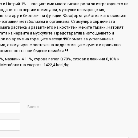
р и Натрий 1% – калцият има много важна роля за изграждането на
еждането на нервните импулси, мускулните съкращения,
ето и други биологични функции. Фосфорът действа като основен
енергийния метаболизъм в организма. Стимулира сърдечната
мага растежа и развитието на костите и меките тъкани. Натрият
тата на нервите и мускулите. Предотвратява изтощението и
ри по време на горещите месеци.¶¶Спомага за укрепване на
ема, стимулиране растежа на подрастващите кучета и правилно
бременността при бъдещите майки.¶¶
%, мазнини 4,11%, сурова пепел 0,78%, сурови влакнини 0,10% и
¶Метаболитна енергия: 1422,4 kcal/kg
Влез с