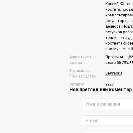
Калций, Фосфо
костите, пров
кръвосъсирван
регулатор на 
дейност. Подпо
регулира рабо
топлинните уда
костната сист
протичане на 
Аналитичен
Протеини 11,82
състав
влага 56,79%.¶
Държава на
България
производство
Артикул
2227
Нов преглед или коментар