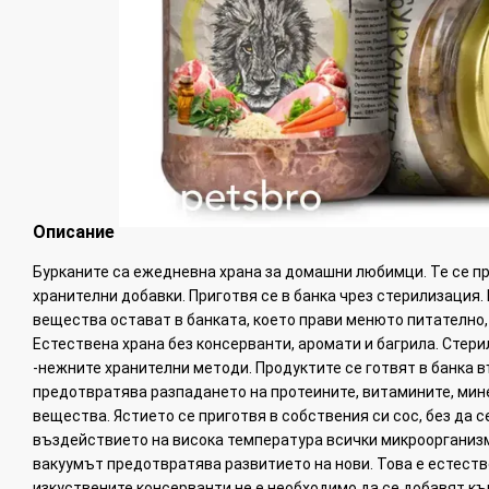
Описание
Бурканите са ежедневна храна за домашни любимци. Те се пр
хранителни добавки. Приготвя се в банка чрез стерилизация.
вещества остават в банката, което прави менюто питателно,
Естествена храна без консерванти, аромати и багрила. Стери
-нежните хранителни методи. Продуктите се готвят в банка в
предотвратява разпадането на протеините, витамините, мин
вещества. Ястието се приготвя в собствения си сос, без да с
въздействието на висока температура всички микроорганизми
вакуумът предотвратява развитието на нови. Това е естеств
изкуствените консерванти не е необходимо да се добавят къ