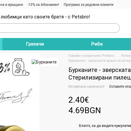
на и връщане
-10% за Абонамент
Програма за редовни клиенти
любимци като своите братя - с Petsbro!
Гризачи
Риби
Онлайн зоомагазин Petsbro
Котки
Бурканите - зверската храна за котки
Бурканите - зверската 
Стерилизирани пилешк
Изчерпана наличност
Оставете отз
2.40€
4.69BGN
Влезте
, за да видите кумулати
%