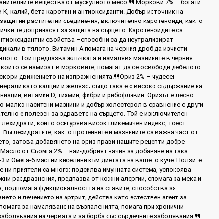
ранителните вещества от мускулното месо.¶¶ Моркови 7% – богати
и К, калий, бета-каротин и антиоксиданти. Добър източник на
и защитни растителни съединения, включително каротеноиди, както
сички те допринасят за защита на сърцето. Каротеноидите са
антиоксидантни свойства –способни са да неутрализират
икали в тялото. Витамин А помага на черния дроб да изчисти
тялото. Той предпазва жлъчката и намалява мазнините в черния
 които се намират в морковите, помагат да се освободи дебелото
 ускори движението на изпражненията.¶¶Ориз 2% – чудесен
нерали като калций и желязо; също така е с високо съдържание на
ниацин, витамин D, тиамин, фибри и рибофлавин. Оризът е лесно
о-малко наситени мазнини и добър холестерол в сравнение с други
телно е полезен за здравето на сърцето. Той е изключителен
глехидрати, който осигурява висок гликемичен индекс, тоест
. Въглехидратите, както протеините и мазнините са важна част от
ето, затова добавянето на ориз прави нашите рецепти добре
Масло от Сьомга 2% – най-добрият начин за добавяне на така
3 и Омега-6 мастни киселини към диетата на вашето куче. Ползите
е ни приятели са много: подсилва имунната система, успокоява
жни раздразнения, предпазва от кожни алергии, спомага за мека и
а, подпомага функционалността на ставите, способства за
ето и лечението на артрит, действа като естествен агент за
спомага за намаляване на възпаленията, помага при хронични
аболявания на червата и за борба със сърдечните заболявания.¶¶