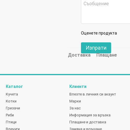
Оценете продукта
Изпрати
Доставка
Плащане
Каталог
Клиенти
Кучета
Влезте в личния си акаунт
Котки
Марки
Гризачи
За нас
Риби
Информация за връзка
Птици
Плащане и доставка
Влечуги
Замяна и връщане