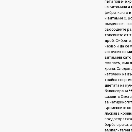
пъти повече х
на витамини А 
фибри, както 
и витамин С. В
съединения с 
свободните рад
токсините от 
дроб. Фибрите,
черво и да се
източник на ми
витамини като 
смилаем, има п
храни. Следова
източник на въ
трайна енергия
диетата на куч
балансирани.¶¶
важните Омега-
за четириногит
временните ко
лъскава козин
предотвратяван
борба с рака, 
възпалителни з