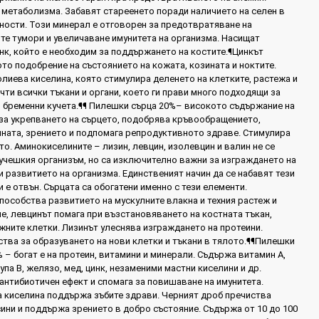
метаболизма. Забавят стареенето поради наличието на селен в
ности. Този минерал е отговорен за предотвратяване на
те тумори и увеличаване имунитета на организма. Насищат
нк, който е необходим за поддържането на костите.¶Цинкът
то подобрение на състоянието на кожата, козината и ноктите.
олиева киселина, която стимулира деленето на клетките, растежа и
чти всички тъкани и органи, което ги прави много подходящи за
 бременни кучета.¶¶ Пилешки сърца 20%– високото съдържание на
 за укрепването на сърцето, подобрява кръвообращението,
ната, зрението и подпомага репродуктивното здраве. Стимулира
то. Аминокиселините – лизин, левцин, изолевцин и валин не се
кучешкия организъм, но са изключително важни за изграждането на
и развитието на организма. Единственият начин да се набавят тези
е отвън. Сърцата са обогатени именно с тези елементи.
пособства развитието на мускулните влакна и техния растеж и
е, левцинът помага при възстановяването на костната тъкан,
жните клетки. Лизинът улеснява изграждането на протеини.
ства за образуването на нови клетки и тъкани в тялото.¶¶Пилешки
 – богат е на протеин, витамини и минерали. Съдържа витамин А,
упа В, желязо, мед, цинк, незаменими мастни киселини и др.
антибиотичен ефект и спомага за повишаване на имунитета.
 киселина поддържа зъбите здрави. Черният дроб пречиства
ини и поддържа зрението в добро състояние. Съдържа от 10 до 100