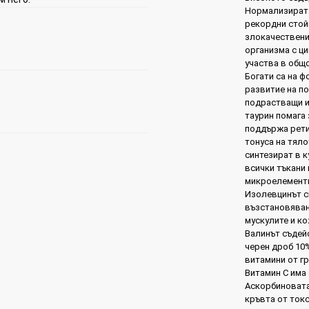
Нормализират 
рекордни стой
злокачествени
организма с ци
участва в общо
Богати са на ф
развитие на по
подрастващи и
таурин помага
поддържа рети
тонуса на тяло
синтезират в 
всички тъкани 
микроелементи 
Изолевцинът с
възстановяван
мускулите и ко
Валинът съдей
черен дроб 10%
витамини от гр
Витамин С има 
Аскорбиновата
кръвта от токс