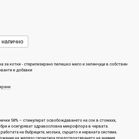
е налично
а за котки - стерилизирано пилешко месо и зеленчуци в собствен
рванти и добавки
храни
ички 58% – стимулират освобождаването на сок в стомаха,
фибри и осигуряват здравословна микрофлора в червата.
аботата на бъбреците, мозъка, сърцето и нервната система.
ржание на желязо гарантира предотвратяването на анемия.