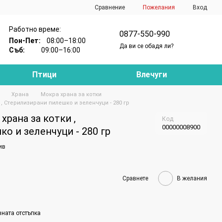
Сравнение
Пожелания
Вход
Работно време:
0877-550-990
Пон-Пет:
08:00–18:00
Да ви се обадя ли?
Съб:
09:00–16:00
Птици
Влечуги
Храна
Мокра храна за котки
 , Стерилизирани пилешко и зеленчуци - 280 гр
храна за котки ,
Код
00000008900
о и зеленчуци - 280 гр
ив
Сравнете
В желания
вната отстъпка