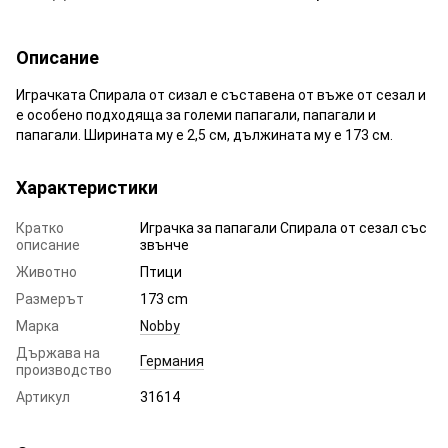
Описание
Играчката Спирала от сизал е съставена от въже от сезал и
е особено подходяща за големи папагали, папагали и
папагали. Ширината му е 2,5 см, дължината му е 173 см.
Характеристики
Кратко
Играчка за папагали Спирала от сезал със
описание
звънче
Животно
Птици
Размерът
173 cm
Марка
Nobby
Държава на
Германия
производство
Артикул
31614