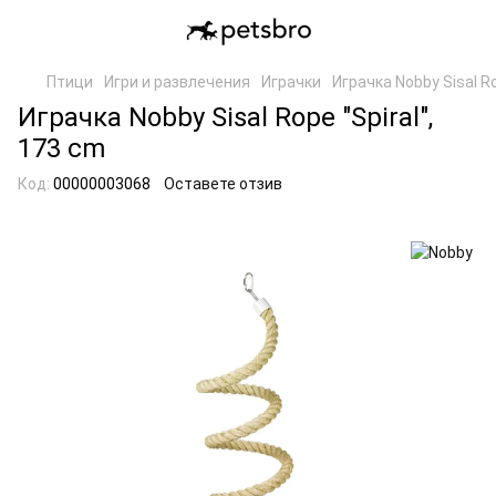
Птици
Игри и развлечения
Играчки
Играчка Nobby Sisal Ro
Играчка Nobby Sisal Rope "Spiral",
173 cm
Код:
00000003068
Оставете отзив