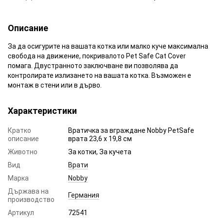
Описание
За да осигурите на вашата котка или малко куче максимална
свобода на движение, покривалото Pet Safe Cat Cover
помага. Двустранното заключване ви позволява да
контролирате излизането на вашата котка. Възможен е
монтаж в стени или в дърво.
Характеристики
Кратко
Вратичка за вграждане Nobby PetSafe
описание
врата 23,6 х 19,8 см
Животно
За котки, За кучета
Вид
Врати
Марка
Nobby
Държава на
Германия
производство
Артикул
72541