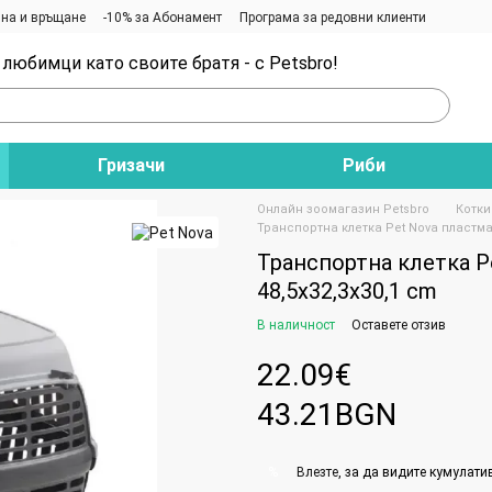
на и връщане
-10% за Абонамент
Програма за редовни клиенти
любимци като своите братя - с Petsbro!
Гризачи
Риби
Онлайн зоомагазин Petsbro
Котки
Транспортна клетка Pet Nova пластмас
Транспортна клетка P
48,5х32,3х30,1 cm
В наличност
Оставете отзив
22.09€
43.21BGN
Влезте
, за да видите кумулати
%