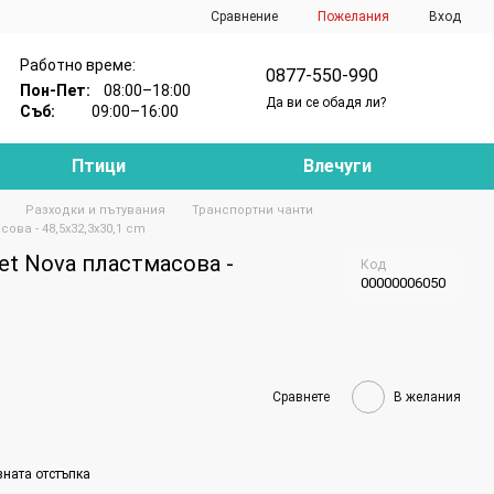
Сравнение
Пожелания
Вход
Работно време:
0877-550-990
Пон-Пет:
08:00–18:00
Да ви се обадя ли?
Съб:
09:00–16:00
Птици
Влечуги
Разходки и пътувания
Транспортни чанти
ова - 48,5х32,3х30,1 cm
et Nova пластмасова -
Код
00000006050
Сравнете
В желания
вната отстъпка