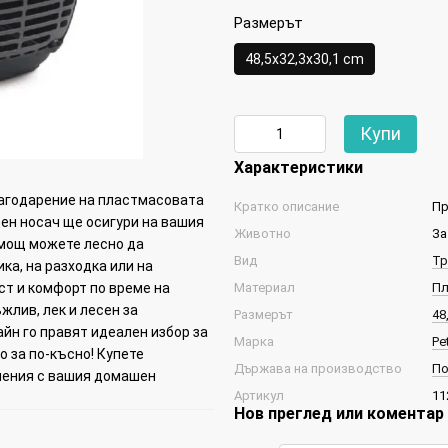
Размерът
48,5х32,3х30,1 cm
Купи
Характеристики
агодарение на пластмасовата
Кратко описание
Пр
жден носач ще осигури на вашия
Животно
За
омощ можете лесно да
Вид
Тр
ка, на разходка или на
Материал
Пл
т и комфорт по време на
жлив, лек и лесен за
Размерът
48
йн го правят идеален избор за
Марка
Pe
о за по-късно! Купете
Държава на производство
П
ючения с вашия домашен
Артикул
11
Нов преглед или коментар