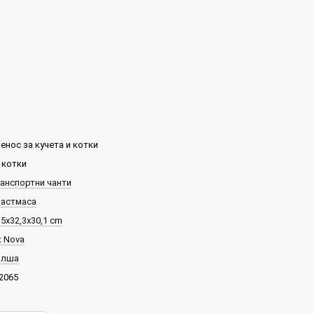
енос за кучета и котки
 котки
анспортни чанти
астмаса
,5х32,3х30,1 cm
t Nova
олша
2065