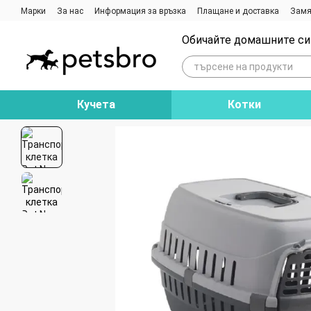
Премини към основното съдържание
Марки
За нас
Информация за връзка
Плащане и доставка
Замя
Ревюта на магазина
Блог
Обичайте домашните си 
Кучета
Котки