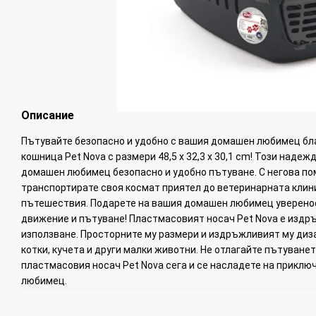
Описание
Пътувайте безопасно и удобно с вашия домашен любимец бл
кошница Pet Nova с размери 48,5 x 32,3 x 30,1 cm! Този наде
домашен любимец безопасно и удобно пътуване. С негова п
транспортирате своя космат приятел до ветеринарната клини
пътешествия. Подарете на вашия домашен любимец уверенос
движение и пътуване! Пластмасовият носач Pet Nova е издръ
използване. Просторните му размери и издръжливият му диза
котки, кучета и други малки животни. Не отлагайте пътуванет
пластмасовия носач Pet Nova сега и се насладете на прикл
любимец.