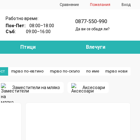
Сравнение
Пожелания
Вход
Работно време:
0877-550-990
Пон-Пет:
08:00–18:00
Да ви се обадя ли?
Съб:
09:00–16:00
Птици
Влечуги
ост
първо по-евтино
първо по-скъпо
по име
първо нови
Заместители на мляко
Аксесоари