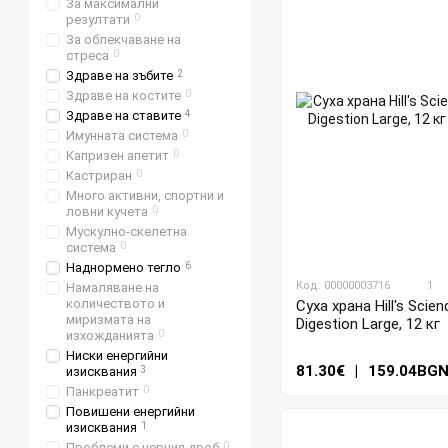
За максимални
резултати
0
За облекчаване на
стреса
0
Здраве на зъбите
2
Здраве на костите
0
Здраве на ставите
4
Имунната система
0
Капризен апетит
0
Кастриран
0
Много активни, спортни и
ловни кучета
0
Мускулно-скелетна
система
0
Наднормено тегло
6
Код: 00000003716
1
Намаляване на
количеството и
Суха храна Hill's Scie
миризмата на
Digestion Large, 12 кг
изхожданията
0
Ниски енергийни
81.30€
|
159.04BG
изисквания
3
Панкреатит
0
Повишени енергийни
изисквания
1
Проблеми с черния дроб
0