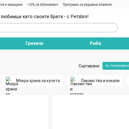
на и връщане
-10% за Абонамент
Програма за редовни клиенти
любимци като своите братя - с Petsbro!
Гризачи
Риби
по популярн
Сортиране:
Мокра храна за кучета
Лакомства и кокали