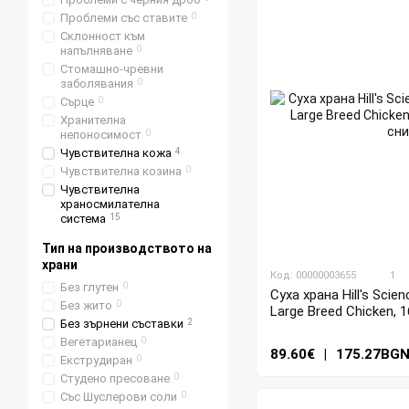
Проблеми със ставите
0
Склонност към
напълняване
0
Стомашно-чревни
заболявания
0
Сърце
0
Хранителна
непоносимост
0
Чувствителна кожа
4
Чувствителна козина
0
Чувствителна
храносмилателна
система
15
Тип на производството на
храни
Код: 00000003655
1
Без глутен
0
Суха храна Hill's Scie
Без жито
0
Large Breed Chicken, 1
Без зърнени съставки
2
Вегетарианец
0
89.60€
|
175.27BG
Екструдиран
0
Студено пресоване
0
Със Шуслерови соли
0