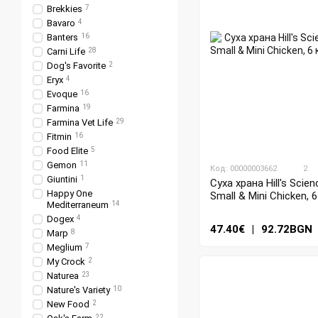
Brekkies
7
Bavaro
4
Banters
16
Carni Life
28
Dog's Favorite
2
Eryx
4
Evoque
16
Farmina
19
Farmina Vet Life
29
Fitmin
16
Food Elite
5
Gemon
11
Код: 00000003662
2
Giuntini
1
Суха храна Hill's Scie
Happy One
Small & Mini Chicken, 6
Mediterraneum
14
Dogex
4
47.40€
|
92.72BGN
Marp
8
Meglium
7
My Crock
2
Naturea
23
Nature's Variety
10
New Food
2
22