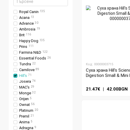
Royal Canin
135
Acana
13
Advance
30
Ambrosia
19
Brit
116
Happy Dog
135
Prins
111
Farmina N&D
122
Essential Foods
26
Tundra
22
Код: 00000003715
Carnilove
89
Суха храна Hill's Scien
Digestion Small & Mini 
Hill's
71
Josera
74
MAC's
29
21.47€
|
42.00BGN
Monge
32
Orijen
5
Ownat
56
Platinum
20
Premil
21
Anima
5
Adragna
9