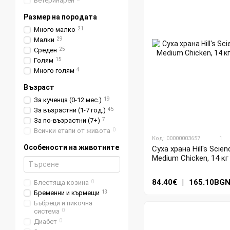
Ветеринарен
Размер на породата
Много малко
21
Малки
29
Среден
25
Голям
15
Много голям
4
Възраст
За кученца (0-12 мес.)
19
За възрастни (1-7 год.)
45
За по-възрастни (7+)
7
Всички етапи от живота
0
Код: 00000003657
1
Особености на животните
Суха храна Hill's Scie
Medium Chicken, 14 кг
84.40€
|
165.10BG
Блестяща козина
0
Бременни и кърмещи
13
Бъбреци и пикочна
система
0
Диабет
0