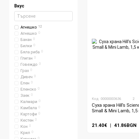
Вкус
Агнешко
12
Агнешко
0
Банан
0
Билки
0
Бяла риба
0
Глиган
0
Говеждо
0
Грах
0
Дивеч
0
Елен
0
Еленско
0
Заек
0
Код: 00000003636
2
Калмари
0
Суха храна Hill's Scien
Камбала
0
Small & Mini Lamb, 1,5 
Картофи
0
Кестен
0
21.40€
|
41.86BGN
Кон
0
Крил
0
Куркума
0