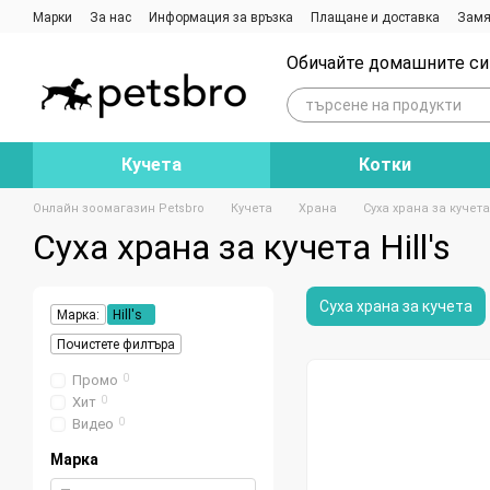
Премини към основното съдържание
Марки
За нас
Информация за връзка
Плащане и доставка
Замя
Ревюта на магазина
Блог
Обичайте домашните си 
Кучета
Котки
Онлайн зоомагазин Petsbro
Кучета
Храна
Суха храна за кучета
Суха храна за кучета Hill's
Суха храна за кучета
Марка:
Hill's
Почистете филтъра
Промо
0
Хит
0
Видео
0
Марка