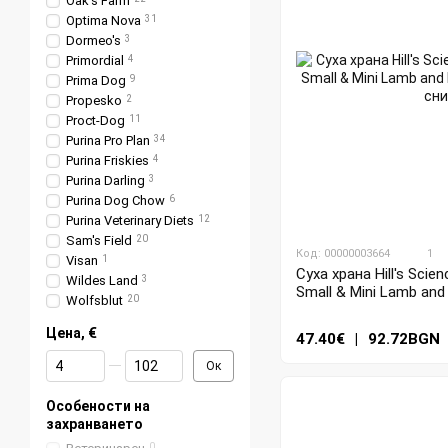
Oak's Farm
Optima Nova
31
Dormeo's
3
Primordial
4
Prima Dog
9
Propesko
2
Proct-Dog
11
Purina Pro Plan
34
Purina Friskies
4
Purina Darling
3
Purina Dog Chow
6
Purina Veterinary Diets
12
Sam's Field
20
Код: 00000003664
1
Visan
1
Суха храна Hill's Scie
Wildes Land
3
Small & Mini Lamb and 
Wolfsblut
20
Цена, €
47.40€
|
92.72BGN
От Цена, €
До Цена, €
Ок
Особености на
захранването
0