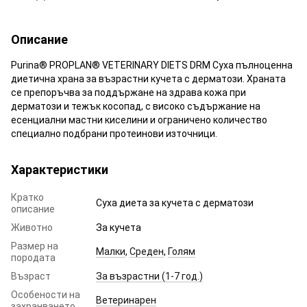
Описание
Purina® PROPLAN® VETERINARY DIETS DRM Суха пълноценна
диетична храна за възрастни кучета с дерматози. Храната
се препоръчва за поддържане на здрава кожа при
дерматози и тежък косопад, с високо съдържание на
есенциални мастни киселини и ограничено количество
специално подбрани протеинови източници.
Характеристики
Кратко
Суха диета за кучета с дерматози
описание
Животно
За кучета
Размер на
Малки
,
Среден
,
Голям
породата
Възраст
За възрастни (1-7 год.)
Особености на
Ветеринарен
захранването