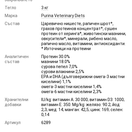
Тегло
3 кг
Марка
Purina Veterinary Diets
Състав
Царевично нишесте, рапичен шрот*,
грахов протеинов концентрат*, сушен
протеин от херинга*, животински мазнини,
овкусители*, минерали, рибено масло,
рапично масло, витамини, антиоксиданти.
* Източници на протеини
Аналитичен
Протеин 30.0%
състав
мазнини 18.0%
сурова пепел 7,0%
сурови влакнини 2,5%
EPA и DHA (дълговерижни омега-3 мастни
киселини) 1,1%
омега-3 мастни киселини 1,4%
омега-6 мастни киселини 2,3%
Хранителни
IU/kg: витамин А: 30 000; витамин D3: 1000;
добавки
витамин Е: 350. Mg/kg: желязо: 90.2; йод:
2,3; мед: 14; манган: 42,5; цинк: 169; селен:
0,14
Артикул
6289