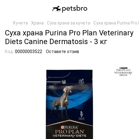
Кучета
Храна
Суха храна за кучета
Суха храна Purina Pro 
Суха храна Purina Pro Plan Veterinary
Diets Canine Dermatosis - 3 кг
Код:
00000003522
Оставете отзив