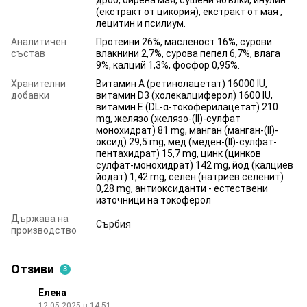
(екстракт от цикория), екстракт от мая ,
лецитин и псилиум.
Аналитичен
Протеини 26%, масленост 16%, сурови
състав
влакнини 2,7%, сурова пепел 6,7%, влага
9%, калций 1,3%, фосфор 0,95%.
Хранителни
Витамин А (ретинолацетат) 16000 IU,
добавки
витамин D3 (холекалциферол) 1600 IU,
витамин Е (DL-α-токоферилацетат) 210
mg, желязо (желязо-(II)-сулфат
монохидрат) 81 mg, манган (манган-(II)-
оксид) 29,5 mg, мед (меден-(II)-сулфат-
пентахидрат) 15,7 mg, цинк (цинков
сулфат-монохидрат) 142 mg, йод (калциев
йодат) 1,42 mg, селен (натриев селенит)
0,28 mg, антиоксиданти - естествени
източници на токоферол
Държава на
Сърбия
производство
Отзиви
3
Елена
12.05.2025 в 14:51