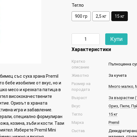
Тегло
900 гр
2,5 кг
15 кг
Купи
Характеристики
Кратко
Пълноценна сух
описание
Животно
За кучета
бимец със суха храна Premil
то бебе изобилие от вкус, но и
Размер на
Много малко
,
шко месо и крехката патица в
породата
иятел висококачествените
Възраст
За възрастни (1
итие. Оризът в храната
Вкус
Ориз
,
Пиле
,
Пу
тивна игра и забавление.
Тегло
15 кг
инерали, специално формулиран
Марка
Premil
жа, козина, зъби и кости. Тази
иятел. Изберете Premil Mini
Състав
Дехидратирана 
бимец нежно и вкусно
мазнина, студе