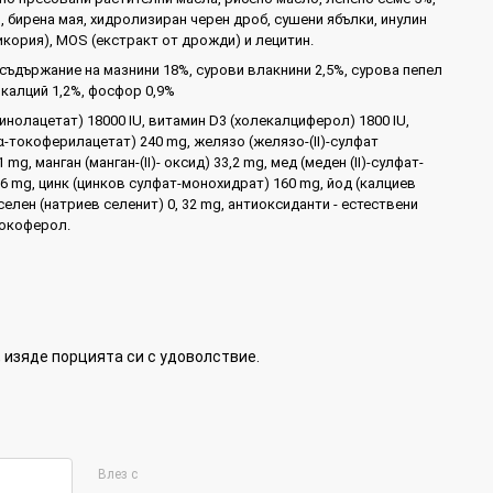
, бирена мая, хидролизиран черен дроб, сушени ябълки, инулин
икория), MOS (екстракт от дрожди) и лецитин.
съдържание на мазнини 18%, сурови влакнини 2,5%, сурова пепел
, калций 1,2%, фосфор 0,9%
инолацетат) 18000 IU, витамин D3 (холекалциферол) 1800 IU,
α-токоферилацетат) 240 mg, желязо (желязо-(II)-сулфат
mg, манган (манган-(II)- оксид) 33,2 mg, мед (меден (II)-сулфат-
6 mg, цинк (цинков сулфат-монохидрат) 160 mg, йод (калциев
 селен (натриев селенит) 0, 32 mg, антиоксиданти - естествени
токоферол.
, изяде порцията си с удоволствие.
Влез с