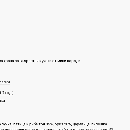
а храна за възрастни кучета от мини породи
Малки
-7 год.)
йка
пуйка, патица и риба тон 35%, ориз 20%, царевица, пилешка
но пресовани растителни масла, рибено масло, ленено семе 5%,