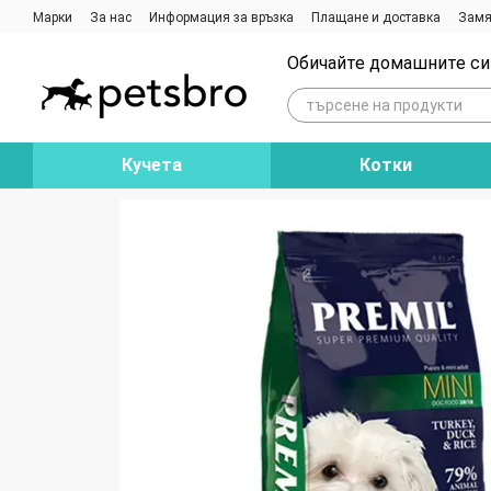
Премини към основното съдържание
Марки
За нас
Информация за връзка
Плащане и доставка
Замя
Ревюта на магазина
Блог
Обичайте домашните си 
Кучета
Котки