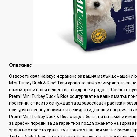
Описание
Отворете свят на вкус и хранене за вашия малък домашен лю
Mini Turkey Duck & Rice! Тази храна не само осигурява на ваше
важни хранителни вещества за здраве и радост. Сочното пуе
Premil Mini Turkey Duck & Rice осигуряват на вашия малък пр
протеини, от които се нуждае за здравословен растеж и разв
осигурява лесноусвоими въглехидрати, даващи енергия за ак
Premil Mini Turkey Duck & Rice също е богат на витамини и м
за дребни породи, за да гарантира поддържането на здрава ко
храна не е просто храна, тя е грижа за вашия малък космат пр
Turkey Duck & Rice, за да дадете на вашия малък домашен лю