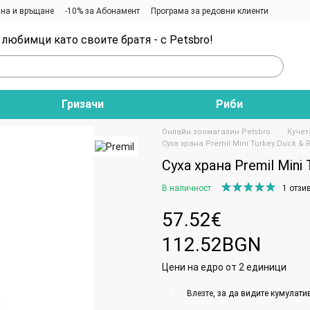
на и връщане
-10% за Абонамент
Програма за редовни клиенти
любимци като своите братя - с Petsbro!
Гризачи
Риби
Онлайн зоомагазин Petsbro
Кучет
Суха храна Premil Mini Turkey Duck & R
Суха храна Premil Mini 
В наличност
1 отзи
57.52€
112.52BGN
Цени на едро от 2 единици
Влезте
, за да видите кумулати
%