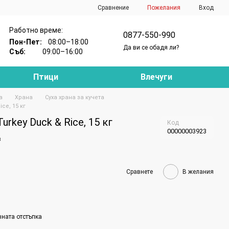
Сравнение
Пожелания
Вход
Работно време:
0877-550-990
Пон-Пет:
08:00–18:00
Да ви се обадя ли?
Съб:
09:00–16:00
Птици
Влечуги
а
Храна
Суха храна за кучета
ice, 15 кг
Turkey Duck & Rice, 15 кг
Код
00000003923
в
Сравнете
В желания
вната отстъпка