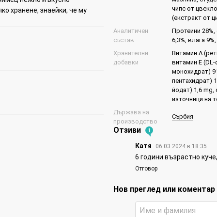
чипс от цвекло
ко хранене, знаейки, че му
(екстракт от ц
Аналитичен
Протеини 28%, 
състав
6,3%, влага 9%
Хранителни
Витамин А (рет
добавки
витамин Е (DL-
монохидрат) 91 
пентахидрат) 1
йодат) 1,6 mg,
източници на 
Държава на
Сърбия
производство
Отзиви
1
Катя
06.03.2024 в 18:35
6 години възрастно куче
Отговор
Нов преглед или коментар