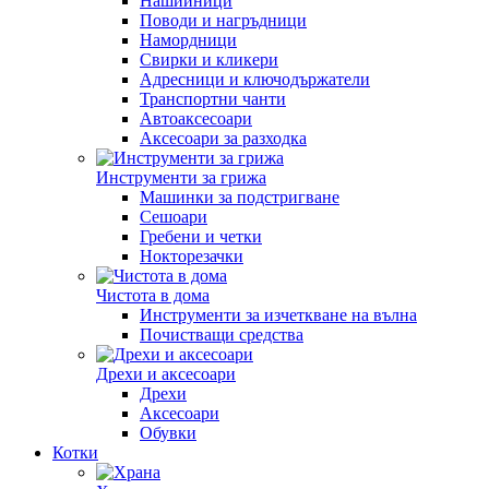
Нашийници
Поводи и нагръдници
Намордници
Свирки и кликери
Адресници и ключодържатели
Транспортни чанти
Автоаксесоари
Аксесоари за разходка
Инструменти за грижа
Машинки за подстригване
Сешоари
Гребени и четки
Нокторезачки
Чистота в дома
Инструменти за изчеткване на вълна
Почистващи средства
Дрехи и аксесоари
Дрехи
Аксесоари
Обувки
Котки