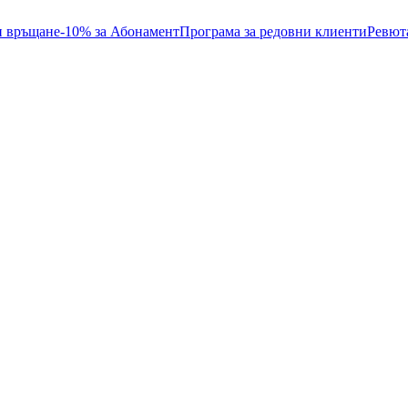
и връщане
-10% за Абонамент
Програма за редовни клиенти
Ревют