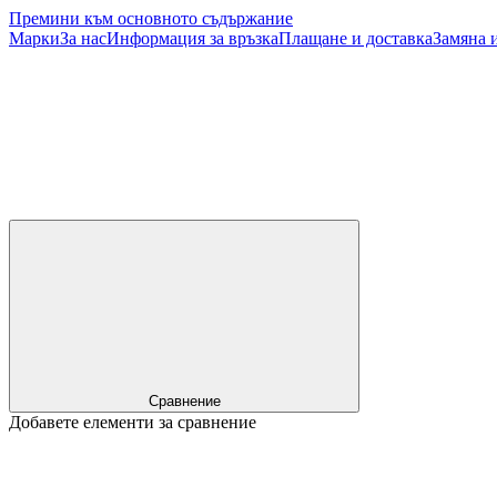
Премини към основното съдържание
Марки
За нас
Информация за връзка
Плащане и доставка
Замяна 
Сравнение
Добавете елементи за сравнение