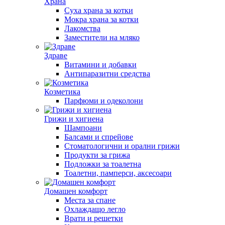
Храна
Суха храна за котки
Мокра храна за котки
Лакомства
Заместители на мляко
Здраве
Витамини и добавки
Антипаразитни средства
Козметика
Парфюми и одеколони
Грижи и хигиена
Шампоани
Балсами и спрейове
Стоматологични и орални грижи
Продукти за грижа
Подложки за тоалетна
Тоалетни, памперси, аксесоари
Домашен комфорт
Места за спане
Охлаждащо легло
Врати и решетки