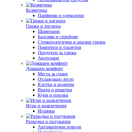
Козметика
Парфюми и одеколони
Грижи и хигиена
Шампоани
Балсами и спрейове
Стоматологични и орални грижи
Памперси и тоалетни
Продукти за грижа
Аксесоари
Домашен комфорт
Места за спане
Охлаждащо легло
Клетки и волиери
Врати и решетки
Купи и поилки
Игри и развлечения
Играчки
Разходки и пътувания
Автоматични поводи