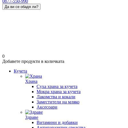
0877-550-990
Да ви се обадя ли?
0
Добавете продукти в количката
Кучета
Храна
Суха храна за кучета
Мокра храна за кучета
Лакомства и кокали
Заместители на мляко
Аксесоари
Здраве
Витамини и добавки
Антипаразитни средства