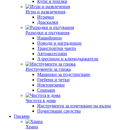
Купи и поилки
Игри и развлечения
Играчки
Драскалки
Разходки и пътувания
Нашийници
Поводи и нагръдници
Транспортни чанти
Автоаксесоари
Адресници и ключодържатели
Инструменти за грижа
Машинки за подстригване
Гребени и четки
Нокторезачки
Сешоари
Чистота в дома
Инструменти за изчеткване на вълна
Почистващи средства
Гризачи
Храна