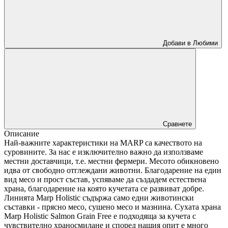
Добави в Любими
Сравнете
Описание
Най-важните характеристики на MARP са качеството на
суровините. За нас е изключително важно да използваме
местни доставчици, т.е. местни фермери. Месото обикновено
идва от свободно отглеждани животни. Благодарение на един
вид месо и прост състав, успяваме да създадем естествена
храна, благодарение на която кучетата се развиват добре.
Линията Marp Holistic съдържа само едни животински
съставки - прясно месо, сушено месо и мазнина. Сухата храна
Marp Holistic Salmon Grain Free е подходяща за кучета с
чувствително храносмилане и според нашия опит е много