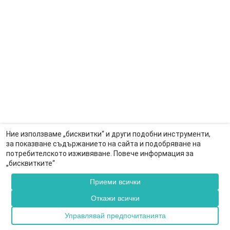
Ние използваме „бисквитки“ и други подобни инструменти,
за показване съдържанието на сайта и подобряване на
потребителското изживяване. Повече информация за
Вход
Регистрация
„бисквитките“
Приеми всички
Откажи всички
Управлявай предпочитанията