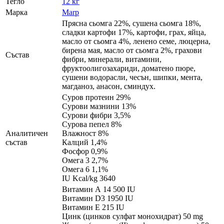
Тегло
12 кг
Марка
Marp
Прясна сьомга 22%, сушена сьомга 18%,
сладки картофи 17%, картофи, грах, яйца,
масло от сьомга 4%, ленено семе, люцерна,
бирена мая, масло от сьомга 2%, грахови
Състав
фибри, минерали, витамини,
фруктоолигозахариди, доматено пюре,
сушени водорасли, чесън, шипки, мента,
магданоз, анасон, сминдух.
Суров протеин 29%
Сурови мазнини 13%
Сурови фибри 3,5%
Сурова пепел 8%
Аналитичен
Влажност 8%
състав
Калций 1,4%
Фосфор 0,9%
Омега 3 2,7%
Омега 6 1,1%
IU Kcal/kg 3640
Витамин А 14 500 IU
Витамин D3 1950 IU
Витамин Е 215 IU
Цинк (цинков сулфат монохидрат) 50 mg