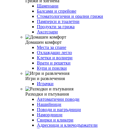
Грижи и хигиена
Шампоани
Балсами и спрейове
Стоматологични и орални грижи
Памперси и тоалетни
Продукти за грижа
Аксесоари
Домашен комфорт
Места за спане
Охлаждащо легло
Клетки и волиери
Врати и решетки
Купи и поилки
Игри и развлечения
Играчки
Разходки и пътувания
Автоматични поводи
Нашийници
Поводи и нагръдници
Намордници
Свирки и кликери
Адресници и ключодържатели