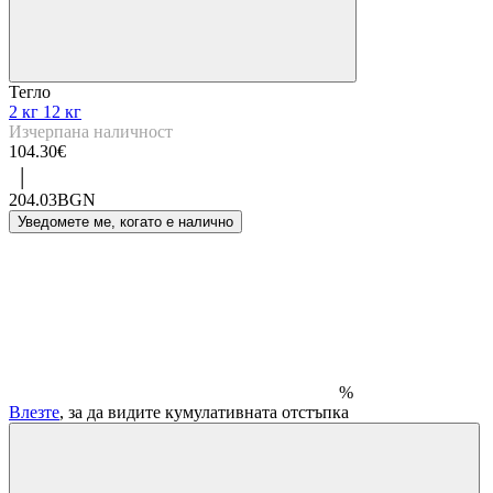
Тегло
2 кг
12 кг
Изчерпана наличност
104.30€
|
204.03BGN
Уведомете ме, когато е налично
%
Влезте
, за да видите кумулативната отстъпка