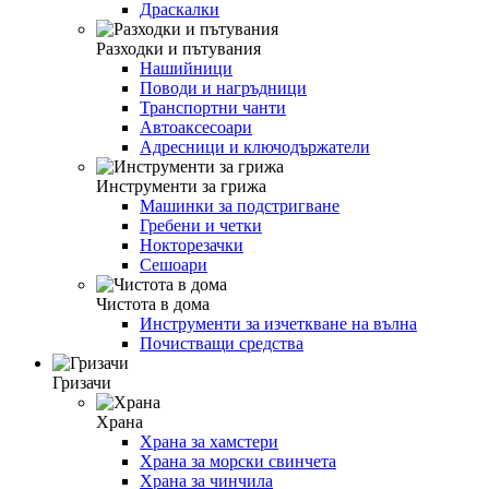
Драскалки
Разходки и пътувания
Нашийници
Поводи и нагръдници
Транспортни чанти
Автоаксесоари
Адресници и ключодържатели
Инструменти за грижа
Машинки за подстригване
Гребени и четки
Нокторезачки
Сешоари
Чистота в дома
Инструменти за изчеткване на вълна
Почистващи средства
Гризачи
Храна
Храна за хамстери
Храна за морски свинчета
Храна за чинчила