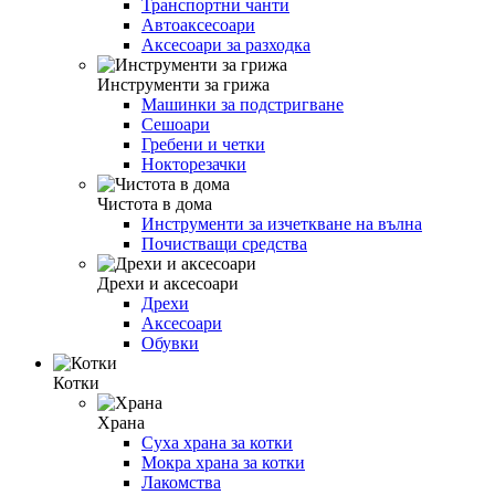
Транспортни чанти
Автоаксесоари
Аксесоари за разходка
Инструменти за грижа
Машинки за подстригване
Сешоари
Гребени и четки
Нокторезачки
Чистота в дома
Инструменти за изчеткване на вълна
Почистващи средства
Дрехи и аксесоари
Дрехи
Аксесоари
Обувки
Котки
Храна
Суха храна за котки
Мокра храна за котки
Лакомства