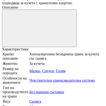
подходяща за кучета с хранителни алергии.
Описание
Характеристики
Кратко
Хипоалергенна беззърнена храна за кучета
описание
със сьомга
Животно
За кучета
Размер на
Малки
,
Среден
,
Голям
породата
Особености на
Чувствителна храносмилателна система
животните
Тип на
производството
Без зърнени съставки
на храни
Вкус
Сьомга