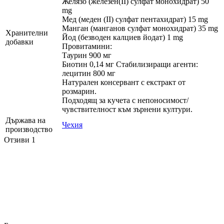
Желязо (железен(II) сулфат монохидрат) 50
mg
Мед (меден (II) сулфат пентахидрат) 15 mg
Манган (манганов сулфат монохидрат) 35 mg
Хранителни
Йод (безводен калциев йодат) 1 mg
добавки
Провитамини:
Таурин 900 мг
Биотин 0,14 мг Стабилизиращи агенти:
лецитин 800 мг
Натурален консервант с екстракт от
розмарин.
Подходящ за кучета с непоносимост/
чувствителност към зърнени култури.
Държава на
Чехия
производство
Отзиви
1