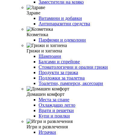
Заместители на мляко
Здраве
Витамини и добавки
Антипаразитни средства
Козметика
Парфюми и одеколони
Грижи и хигиена
Шампоани
Балсами и спрейове
Стоматологични и орални грижи
Продукти за грижа
Подложки за тоалетна
Тоалетни, памперси, аксесоари
Домашен комфорт
Места за спане
Охлаждащо легло
Врати и решетки
Купи и поилки
Игри и развлечения
Играчки