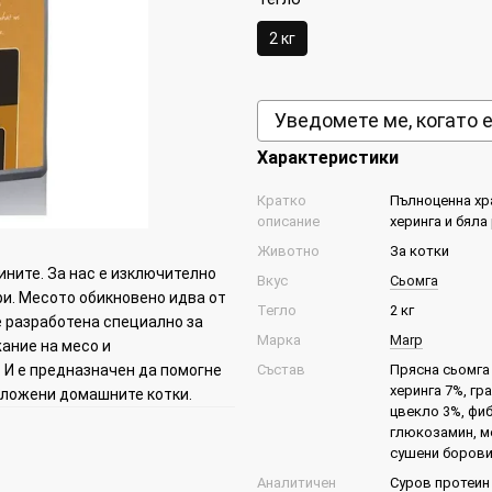
2 кг
Уведомете ме, когато 
Характеристики
Кратко
Пълноценна хра
описание
херинга и бяла
Животно
За котки
ините. За нас е изключително
Вкус
Сьомга
ри. Месото обикновено идва от
Тегло
2 кг
 разработена специално за
Марка
Marp
ание на месо и
 И е предназначен да помогне
Състав
Прясна сьомга 
херинга 7%, гр
зложени домашните котки.
цвекло 3%, фиб
глюкозамин, м
сушени борови
Аналитичен
Суров протеин