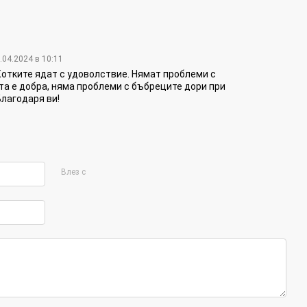
.04.2024 в 10:11
Котките ядат с удоволствие. Нямат проблеми с
а е добра, няма проблеми с бъбреците дори при
лагодаря ви!
Влез с