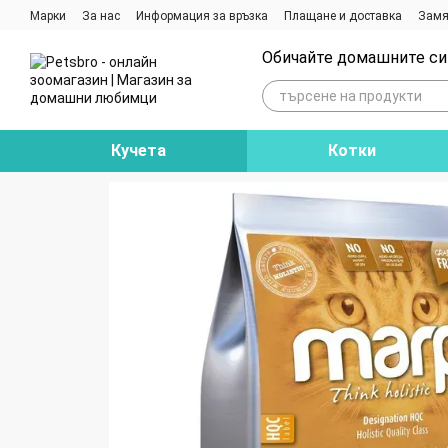
Премини към основното съдържание
Марки
За нас
Информация за връзка
Плащане и доставка
Замя
Ревюта на магазина
Блог
Обичайте домашните си 
Кучета
Котки