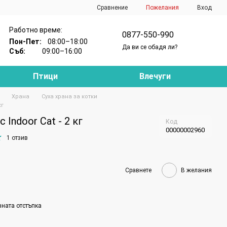
Сравнение
Пожелания
Вход
Работно време:
0877-550-990
Пон-Пет:
08:00–18:00
Да ви се обадя ли?
Съб:
09:00–16:00
Птици
Влечуги
Храна
Суха храна за котки
кг
c Indoor Cat - 2 кг
Код
00000002960
1 отзив
Сравнете
В желания
вната отстъпка