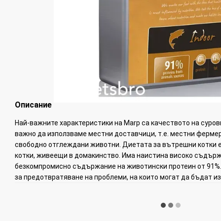
Описание
Най-важните характеристики на Marp са качеството на суров
важно да използваме местни доставчици, т.е. местни ферме
свободно отглеждани животни. Диетата за вътрешни котки е
котки, живеещи в домакинство. Има наистина високо съдърж
безкомпромисно съдържание на животински протеин от 91%.
за предотвратяване на проблеми, на които могат да бъдат и