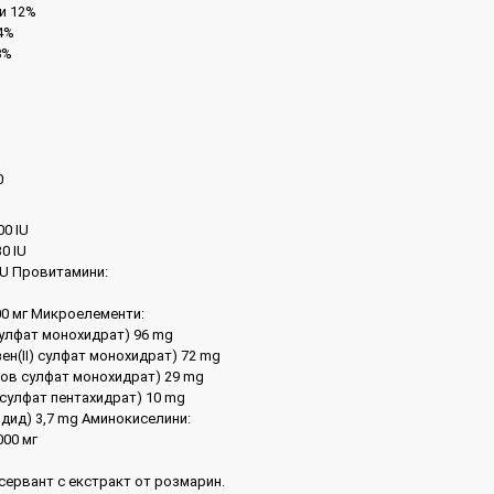
и 12%
4%
8%
0
00 IU
0 IU
IU Провитамини:
00 мг Микроелементи:
сулфат монохидрат) 96 mg
ен(II) сулфат монохидрат) 72 mg
нов сулфат монохидрат) 29 mg
) сулфат пентахидрат) 10 mg
одид) 3,7 mg Аминокиселини:
000 мг
сервант с екстракт от розмарин.