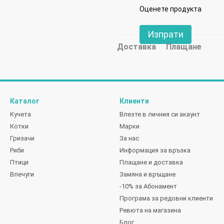
Оценете продукта
Изпрати
Доставка
Плащане
Каталог
Клиенти
Кучета
Влезте в личния си акаунт
Котки
Марки
Гризачи
За нас
Риби
Информация за връзка
Птици
Плащане и доставка
Влечуги
Замяна и връщане
-10% за Абонамент
Програма за редовни клиенти
Ревюта на магазина
Блог