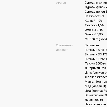
състав
Сурови мазнин
Сурови фибри 
Сурова пепел 
Влажност 5%
Калций 1,9%
Фосфор 1,5%
Омега 3 3,4%
Омега 6 0,9%
ME kcal/kg 379
Хранителни
Витамини:
добавки
Витамин А 25 0
Витамин D3 173
Витамин Е 255 
Таурин 2000 мг
Л-карнитин 20
Цинк (цинков 
Желязо (желез
Манган (манга
Мед (меден (II
Йод (калиев й
DL-метионин 2
Лизин 500 мг
Натурален кон