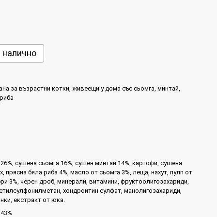
е налично
на за възрастни котки, живеещи у дома със сьомга, минтай,
 риба
26%, сушена сьомга 16%, сушен минтай 14%, картофи, сушена
ах, прясна бяла риба 4%, масло от сьомга 3%, леща, нахут, пулп от
ри 3%, черен дроб, минерали, витамини, фруктоолигозахариди,
етилсулфонилметан, хондроитин сулфат, манолигозахариди,
нки, екстракт от юка.
 43%