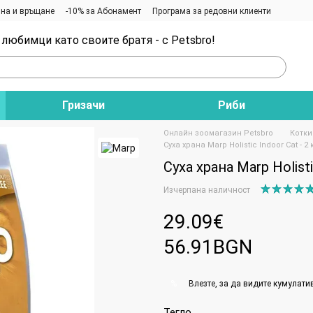
на и връщане
-10% за Абонамент
Програма за редовни клиенти
любимци като своите братя - с Petsbro!
Гризачи
Риби
Онлайн зоомагазин Petsbro
Котки
Суха храна Marp Holistic Indoor Cat - 2 
Суха храна Marp Holisti
Изчерпана наличност
29.09€
56.91BGN
Влезте
, за да видите кумулати
%
Тегло