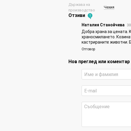
Държава на
Чехия
производство
Отзиви
1
Наталия Станойчева
30
Добра храна за цената. 
храносмилането. Козинат
кастрираните животни. Б
Отговор
Нов преглед или коментар