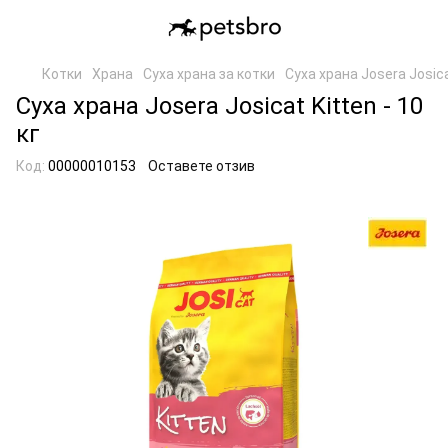
Котки
Храна
Суха храна за котки
Суха храна Josera Josicat
Суха храна Josera Josicat Kitten - 10
кг
Код:
00000010153
Оставете отзив