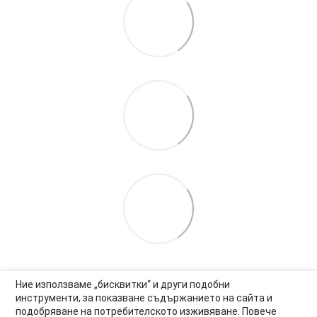
Ние използваме „бисквитки“ и други подобни
инструменти, за показване съдържанието на сайта и
подобряване на потребителското изживяване. Повече
0877-550-990