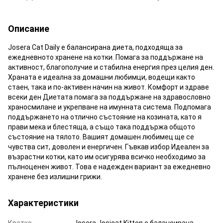
Описание
Josera Cat Daily е балансирана диета, подходяща за
ежедневното хранене на котки. Помага за поддържане на
активност, благополучие и стабилна енергия през целия ден.
Храната е идеална за домашни любимци, водещи както
стаен, така и по-активен начин на живот. Комфорт и здраве
всеки ден Диетата помага за поддържане на здравословно
храносмилане и укрепване на имунната система. Подпомага
поддържането на отлично състояние на козината, като я
прави мека и блестяща, а също така поддържа общото
състояние на тялото. Вашият домашен любимец ще се
чувства сит, доволен и енергичен. Гъвкав избор Идеален за
възрастни котки, като им осигурява всичко необходимо за
пълноценен живот. Това е надежден вариант за ежедневно
хранене без излишни грижи.
Характеристики
Кратко
Josera Josicat Kitten е балансирана