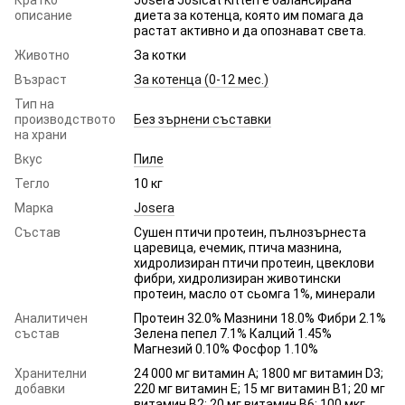
описание
диета за котенца, която им помага да
растат активно и да опознават света.
Животно
За котки
Възраст
За котенца (0-12 мес.)
Тип на
производството
Без зърнени съставки
на храни
Вкус
Пиле
Тегло
10 кг
Марка
Josera
Състав
Сушен птичи протеин, пълнозърнеста
царевица, ечемик, птича мазнина,
хидролизиран птичи протеин, цвеклови
фибри, хидролизиран животински
протеин, масло от сьомга 1%, минерали
Аналитичен
Протеин 32.0% Мазнини 18.0% Фибри 2.1%
състав
Зелена пепел 7.1% Калций 1.45%
Магнезий 0.10% Фосфор 1.10%
Хранителни
24 000 мг витамин А; 1800 мг витамин D3;
добавки
220 мг витамин Е; 15 мг витамин B1; 20 мг
витамин B2; 20 мг витамин B6; 100 мкг