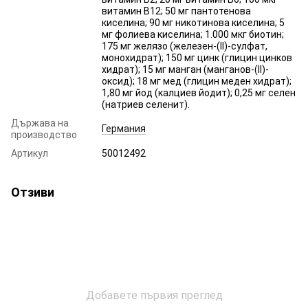
витамин B12; 50 мг пантотенова
киселина; 90 мг никотинова киселина; 5
мг фолиева киселина; 1.000 мкг биотин;
175 мг желязо (железен-(II)-сулфат,
монохидрат); 150 мг цинк (глицин цинков
хидрат); 15 мг манган (манганов-(II)-
оксид); 18 мг мед (глицин меден хидрат);
1,80 мг йод (калциев йодит); 0,25 мг селен
(натриев селенит).
Държава на
Германия
производство
Артикул
50012492
Отзиви
Добавете първия преглед