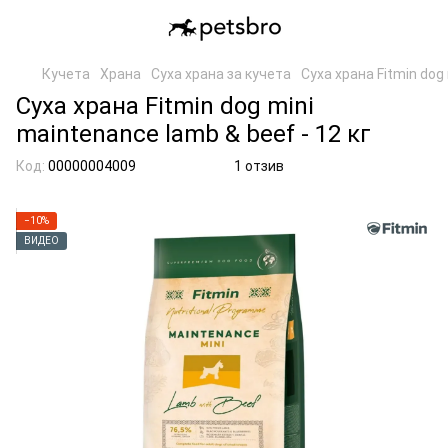
Кучета
Храна
Суха храна за кучета
Суха храна Fitmin dog 
Суха храна Fitmin dog mini
maintenance lamb & beef - 12 кг
Код:
00000004009
1 отзив
−10%
ВИДЕО