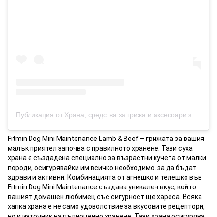
Публикация от Храна, средства за грижа и аксесоари за кучета, котки и други (@petsbro.bg)
Fitmin Dog Mini Maintenance Lamb & Beef – грижата за вашия
малък приятел започва с правилното хранене. Тази суха
храна е създадена специално за възрастни кучета от малки
породи, осигурявайки им всичко необходимо, за да бъдат
здрави и активни. Комбинацията от агнешко и телешко във
Fitmin Dog Mini Maintenance създава уникален вкус, който
вашият домашен любимец със сигурност ще хареса. Всяка
хапка храна е не само удоволствие за вкусовите рецептори,
но и източник на пълноценно хранене. Тази храна осигурява