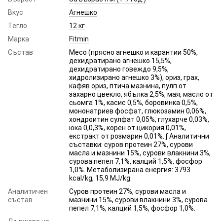
Вкус
Агнешко
Тегло
12 кг
Марка
Fitmin
Състав
Месо (прясно агнешко и карантии 50%,
дехидратирано агнешко 15,5%,
дехидратирано говеждо 9,5%,
хидролизирано агнешко 3%), ориз, грах,
кафяв ориз, птича мазнина, пулп от
захарно цвекло, ябълка 2,5%, мая, масло от
сьомга 1%, касис 0,5%, боровинка 0,5%,
мононатриев фосфат, глюкозамин 0,06%,
хондроитин сулфат 0,05%, глухарче 0,03%,
юка 0,0,3%, корен от цикория 0,01%,
екстракт от розмарин 0,01%. ∫ Аналитични
съставки: суров протеин 27%, сурови
масла и мазнини 15%, сурови влакнини 3%,
сурова пепел 7,1%, калций 1,5%, фосфор
1,0%. Метаболизирана енергия: 3793
kcal/kg, 15,9 MJ/kg.
Аналитичен
Суров протеин 27%, сурови масла и
състав
мазнини 15%, сурови влакнини 3%, сурова
пепел 7,1%, калций 1,5%, фосфор 1,0%.