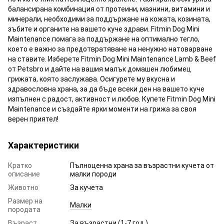
балансирана комбинация от протеини, мазнини, витамини и
минерали, необходими за поддържане на кожата, козината,
зъбите и органите на вашето куче здрави. Fitmin Dog Mini
Maintenance помага за поддържане на оптимално тегло,
което е важно за предотвратяване на ненужно натоварване
на ставите. Изберете Fitmin Dog Mini Maintenance Lamb & Beef
от Petsbro и дайте на вашия малък домашен любимец
грижата, която заслужава. Осигурете му вкусна и
здравословна храна, за да бъде всеки ден на вашето куче
изпълнен с радост, активност и любов. Купете Fitmin Dog Mini
Maintenance и създайте ярки моменти на грижа за своя
верен приятел!
Характеристики
Кратко
Пълноценна храна за възрастни кучета от
описание
малки породи
Животно
За кучета
Размер на
Малки
породата
Възраст
За възрастни (1-7 год.)