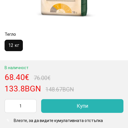
Тегло
12 кг
В наличност
68.40€
76.00€
133.8BGN
148.67BGN
Купи
Влезте
, за да видите кумулативната отстъпка
%