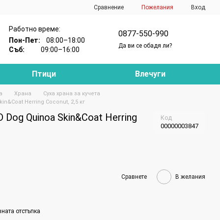
Сравнение
Пожелания
Вход
Работно време:
0877-550-990
Пон-Пет:
08:00–18:00
Да ви се обадя ли?
Съб:
09:00–16:00
Птици
Влечуги
а
Храна
Суха храна за кучета
n&Coat Herring Coconut, 2,5 кг
 Dog Quinoa Skin&Coat Herring
Код
00000003847
Сравнете
В желания
вната отстъпка