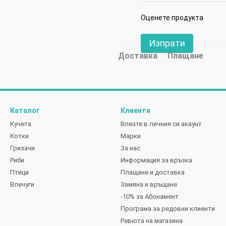
Оценете продукта
Изпрати
Доставка
Плащане
Каталог
Клиенти
Кучета
Влезте в личния си акаунт
Котки
Марки
Гризачи
За нас
Риби
Информация за връзка
Птици
Плащане и доставка
Влечуги
Замяна и връщане
-10% за Абонамент
Програма за редовни клиенти
Ревюта на магазина