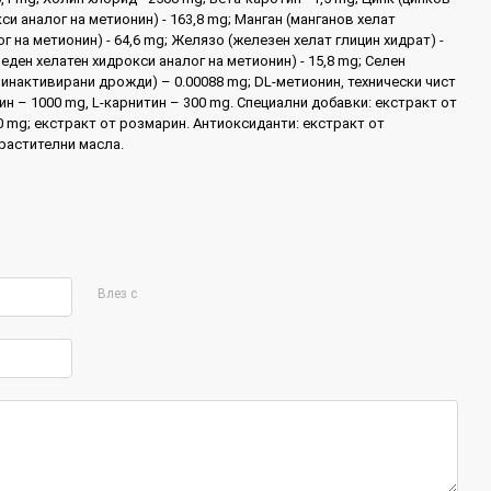
си аналог на метионин) - 163,8 mg; Манган (манганов хелат
г на метионин) - 64,6 mg; Желязо (железен хелат глицин хидрат) -
меден хелатен хидрокси аналог на метионин) - 15,8 mg; Селен
инактивирани дрожди) – 0.00088 mg; DL-метионин, технически чист
рин – 1000 mg, L-карнитин – 300 mg. Специални добавки: екстракт от
0 mg; екстракт от розмарин. Антиоксиданти: екстракт от
растителни масла.
Влез с