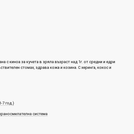
на с киноа за кучета в зряла възраст над 1г. от средни и едри
ствителен стомах, здрава кожа и козина. С херинга, кокос и
-7 год.)
храносмилателна система