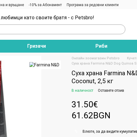
на и връщане
-10% за Абонамент
Програма за редовни клиенти
любимци като своите братя - с Petsbro!
Гризачи
Риби
Онлайн зоомагазин Petsbro
Кучет
Суха храна Farmina N&D Dog Quinoa Ski
Суха храна Farmina N&D
Coconut, 2,5 кг
В наличност
Оставете отзив
31.50€
61.62BGN
Влезте
, за да видите кумулати
%