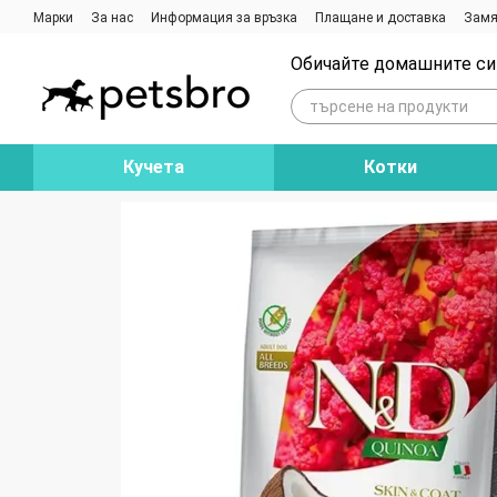
Премини към основното съдържание
Марки
За нас
Информация за връзка
Плащане и доставка
Замя
Ревюта на магазина
Блог
Обичайте домашните си 
Кучета
Котки