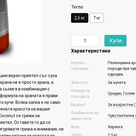
Тегло
2,5 кг
7 кг
Купи
Характеристики
Кратко
Пълноценна хра
описание
породи при чув
куркума.
ашия верен приятел със суха
храна не е просто храна, а
Животно
За кучета
а сьомга в комбинация с
Размер на
Среден
,
Голям
 формула на храната я прави
породата
о куче. Всяка хапка е не само
Възраст
За възрастни (1
вената красота на вашия
Особености на
Coconut се грижи за
Чувствителна 
животните
ятел. Оставете го да се
Вкус
Херинга
игурявате грижа и внимание, не
Тегло
2,5 кг
ален ритуал за красота за