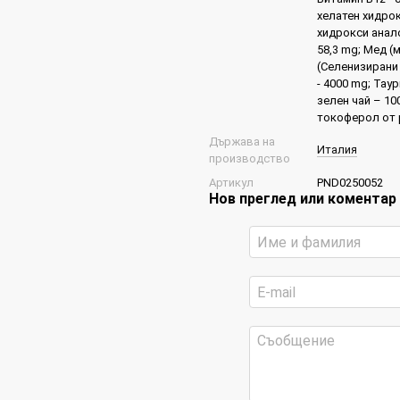
хелатен хидрок
хидрокси анало
58,3 mg; Мед (
(Селенизирани 
- 4000 mg; Тау
зелен чай – 10
токоферол от 
Държава на
Италия
производство
Артикул
PND0250052
Нов преглед или коментар