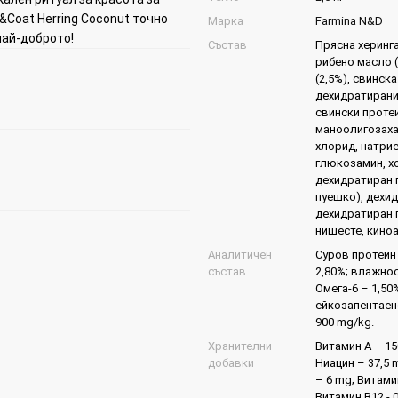
&Coat Herring Coconut точно
Марка
Farmina N&D
най-доброто!
Състав
Прясна херинга
рибено масло (
(2,5%), свинск
дехидратирани
свински протеи
маноолигозаха
хлорид, натрие
глюкозамин, хо
дехидратиран п
пуешко), дехи
дехидратиран 
нишесте, киноа
Аналитичен
Суров протеин 
състав
2,80%; влажнос
Омега-6 – 1,50
ейкозапентаено
900 mg/kg.
Хранителни
Витамин А – 150
добавки
Ниацин – 37,5 
– 6 mg; Витами
Витамин B12 - 