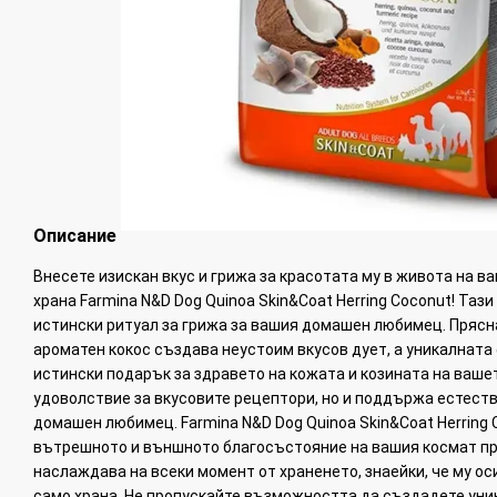
Описание
Внесете изискан вкус и грижа за красотата му в живота на в
храна Farmina N&D Dog Quinoa Skin&Coat Herring Coconut! Тази 
истински ритуал за грижа за вашия домашен любимец. Прясн
ароматен кокос създава неустоим вкусов дует, а уникалната
истински подарък за здравето на кожата и козината на вашет
удоволствие за вкусовите рецептори, но и поддържа естест
домашен любимец. Farmina N&D Dog Quinoa Skin&Coat Herring 
вътрешното и външното благосъстояние на вашия космат при
наслаждава на всеки момент от храненето, знаейки, че му ос
само храна. Не пропускайте възможността да създадете уник