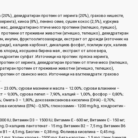
 (20%), дехидратиран протеин от херинга (20%), грахово нишесте,
херинга), киноа (8%), ленено семе, сушен кокос (2,5%), куркума
а мас, дехидратирано птиче месо протеини (пилешко, пуешко),
 протеини от преживни животни (агнешко, телешко), дехидратиран
н, инулин, фруктоолигозахариди, екстракт от дрожди (източник на
риди), калциев карбонат, дикалциев фосфат, псилиум хуск, калиев
в хлорид, изсушена бирена мая , екстракт от алое вера,
ндроитин сулфат. Източници на протеин: прясна херинга,
ротеин от херинга, дехидратиран протеин от птиче месо (пилешко,
дратиран протеин от преживни животни (агнешко, телешко),
протеин от свинско месо. Източници на въглехидрати: грахово
.
– 23.00%; сурови мазнини и масла – 12.00%; сурови влакнини –
т – 9,00%, сурова пепел – 7,90%, калций – 1,00%, фосфор – 0,80%;
%; Омега-3 – 1,80%; докозахексаенова киселина (DHA) - 0,70%;
ва киселина (EPA) - 0,50%; глюкозамин - 1200 mg/kg, хондроитин -
00 IU; Витамин D3 – 1500 IU; Витамин Е - 600 мг, Витамин С - 150 мг;
mg; D-калциев пантотенат - 15 mg; Витамин B2 – 7,5 mg; Витамин B6
н B1 – 4,5 mg; Биотин – 0,38 mg; Фолиева киселина – 0,45 mg;
0,1 mg; Холин хлорид - 2500 mg; Бета-каротин - 1,5 mg; Цинк (цинков