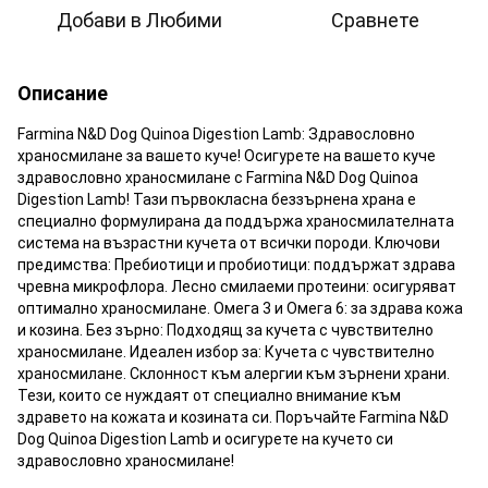
Добави в Любими
Сравнете
Описание
Farmina N&D Dog Quinoa Digestion Lamb: Здравословно
храносмилане за вашето куче! Осигурете на вашето куче
здравословно храносмилане с Farmina N&D Dog Quinoa
Digestion Lamb! Тази първокласна беззърнена храна е
специално формулирана да поддържа храносмилателната
система на възрастни кучета от всички породи. Ключови
предимства: Пребиотици и пробиотици: поддържат здрава
чревна микрофлора. Лесно смилаеми протеини: осигуряват
оптимално храносмилане. Омега 3 и Омега 6: за здрава кожа
и козина. Без зърно: Подходящ за кучета с чувствително
храносмилане. Идеален избор за: Кучета с чувствително
храносмилане. Склонност към алергии към зърнени храни.
Тези, които се нуждаят от специално внимание към
здравето на кожата и козината си. Поръчайте Farmina N&D
Dog Quinoa Digestion Lamb и осигурете на кучето си
здравословно храносмилане!