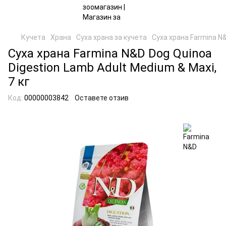
Кучета
Храна
Суха храна за кучета
Суха храна Farmina N&
Суха храна Farmina N&D Dog Quinoa
Digestion Lamb Adult Medium & Maxi,
7 кг
Код:
00000003842
Оставете отзив