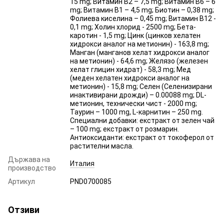
15 mg; Витамин B2 – 7,5 mg; Витамин B6 – 6
mg; Витамин B1 – 4,5 mg; Биотин – 0,38 mg;
Фолиева киселина – 0,45 mg; Витамин B12 -
0,1 mg; Холин хлорид - 2500 mg; Бета-
каротин - 1,5 mg; Цинк (цинков хелатен
хидрокси аналог на метионин) - 163,8 mg;
Манган (манганов хелат хидрокси аналог
на метионин) - 64,6 mg; Желязо (железен
хелат глицин хидрат) - 58,3 mg; Мед
(меден хелатен хидрокси аналог на
метионин) - 15,8 mg; Селен (Селенизирани
инактивирани дрожди) – 0.00088 mg; DL-
метионин, технически чист - 2000 mg;
Таурин – 1000 mg, L-карнитин – 250 mg.
Специални добавки: екстракт от зелен чай
– 100 mg; екстракт от розмарин.
Антиоксиданти: екстракт от токоферол от
растителни масла.
Държава на
Италия
производство
Артикул
PND0700085
Отзиви