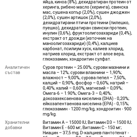
яйца, киноа (8%), дехидратиран протеин от
херинга, рибено масло (херинга), свинска
мас, сушена копър (2,0%), сушен джоджен
(2,0%), сушен артишок (2,0%),
дехидратирани птичи протеини (пилешко,
пуешко), дехидратиран свински протеин,
инулин (0,6%), фруктоолигозахариди (0,4%),
екстракт от дрожди (източник на
маноолигозахариди) (0,4%), калциев
карбонат, псилиум хуск, калиев хлорид,
натриев хлорид, екстракт от алое вера,
глюкозамин, хондроитин сулфат.
Аналитичен
Суров протеин – 25.00%; сурови мазнини и
състав
масла – 12%; сурови влакнини – 1,90%;
влажност – 9,00%, сурова пепел – 7,50%,
калций – 0,90%, фосфор – 0,60%; натрий –
0,40%; калий – 0,60%, магнезий – 0,09%;
Омега-6 – 1.90%; Омега-3 – 0,40%;
докозахексаенова киселина (DHA) - 0,20%;
ейкозапентаенова киселина (EPA) - 0,15%;
глюкозамин - 1200 mg/kg, хондроитин - 900
mg/kg.
Хранителни
Витамин А – 15000 IU; Витамин D3 – 1500 IU;
добавки
Витамин Е - 600 мг, Витамин С - 150 мг;
Ниацин – 37,5 mg; D-калциев пантотенат -