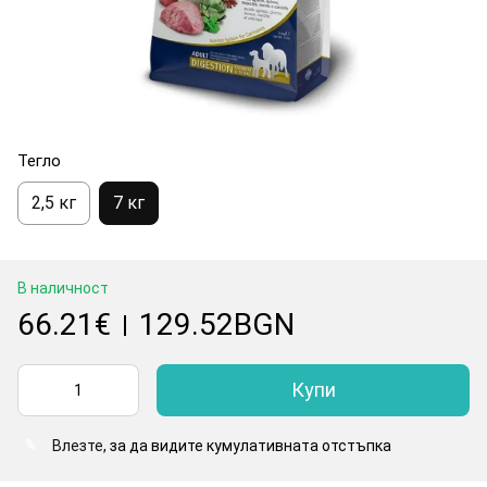
Тегло
2,5 кг
7 кг
В наличност
66.21€
129.52BGN
|
Купи
Влезте
, за да видите кумулативната отстъпка
%