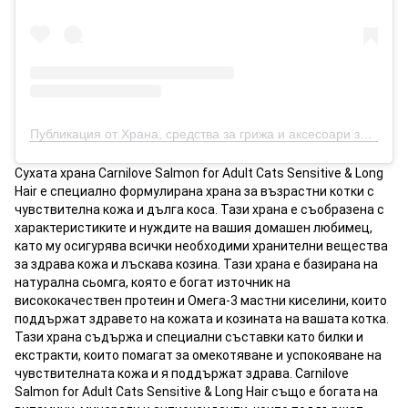
Публикация от Храна, средства за грижа и аксесоари за кучета, котки и други (@petsbro.bg)
Сухата храна Carnilove Salmon for Adult Cats Sensitive & Long
Hair е специално формулирана храна за възрастни котки с
чувствителна кожа и дълга коса. Тази храна е съобразена с
характеристиките и нуждите на вашия домашен любимец,
като му осигурява всички необходими хранителни вещества
за здрава кожа и лъскава козина. Тази храна е базирана на
натурална сьомга, която е богат източник на
висококачествен протеин и Омега-3 мастни киселини, които
поддържат здравето на кожата и козината на вашата котка.
Тази храна съдържа и специални съставки като билки и
екстракти, които помагат за омекотяване и успокояване на
чувствителната кожа и я поддържат здрава. Carnilove
Salmon for Adult Cats Sensitive & Long Hair също е богата на