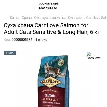
Котки
Храна
Суха храна за котки
Суха храна Carnilove Salm
Суха храна Carnilove Salmon for
Adult Cats Sensitive & Long Hair, 6 кг
Код:
00000005536
1 отзив
ВИДЕО