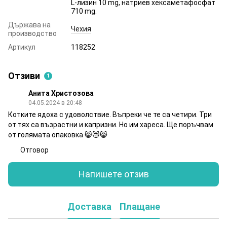
L-лизин 10 mg, натриев хексаметафосфат
710 mg.
Държава на
Чехия
производство
Артикул
118252
Отзиви
1
Анита Христозова
04.05.2024 в 20:48
Котките ядоха с удоволствие. Въпреки че те са четири. Три
от тях са възрастни и капризни. Но им хареса. Ще поръчвам
от голямата опаковка 😸😻😸
Отговор
Напишете отзив
Доставка
Плащане