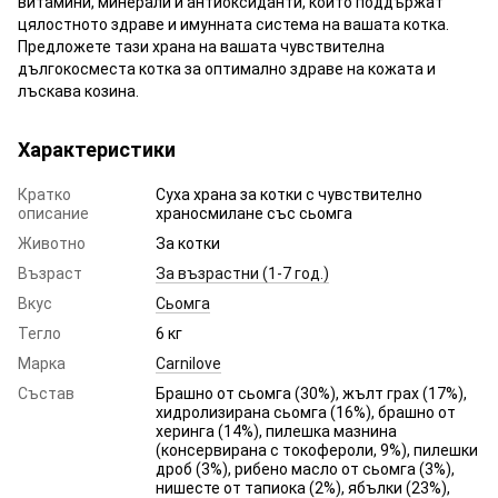
витамини, минерали и антиоксиданти, които поддържат
цялостното здраве и имунната система на вашата котка.
Предложете тази храна на вашата чувствителна
дългокосместа котка за оптимално здраве на кожата и
лъскава козина.
Характеристики
Кратко
Суха храна за котки с чувствително
описание
храносмилане със сьомга
Животно
За котки
Възраст
За възрастни (1-7 год.)
Вкус
Сьомга
Тегло
6 кг
Марка
Carnilove
Състав
Брашно от сьомга (30%), жълт грах (17%),
хидролизирана сьомга (16%), брашно от
херинга (14%), пилешка мазнина
(консервирана с токофероли, 9%), пилешки
дроб (3%), рибено масло от сьомга (3%),
нишесте от тапиока (2%), ябълки (23%),