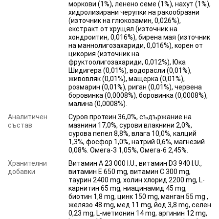
моркови (1%), ленено семе (1%), нахут (1%),
хидролизирани черупки на ракообразни
(източник на глюкозамин, 0,026%),
екстракт от хрущял (източник на
хондроитин, 0,016%), бирена мая (източник
на маннолигозахариди, 0,016%), корен от
цикория (източник на
фруктоолигозахариди, 0,012%), Юка
Шидигера (0,01%), водорасли (0,01%),
живовляк (0,01%), мащерка (0,01%),
розмарин (0,01%), риган (0,01%), червена
боровинка (0,0008%), боровинка (0,0008%),
малина (0,0008%).
Аналитичен
Суров протеин 36,0%, съдържание на
състав
мазнини 17,0%, сурови влакнини 2,0%,
сурова пепел 8,8%, влага 10,0%, калций
1,3%, фосфор 1,0%, натрий 0,6%, магнезий
0,08%. Омега-3 1,05%, Омега-6 2,45%.
Хранителни
Витамин A 23 000 I.U., витамин D3 940 I.U.,
добавки
витамин E 650 mg, витамин C 300 mg,
таурин 2400 mg, холин хлорид 2200 mg, L-
карнитин 65 mg, ниацинамид 45 mg,
биотин 1,8 mg, цинк 150 mg, манган 55 mg ,
желязо 48 mg, мед 11 mg, йод 3,8 mg, селен
0,23 mg, L-метионин 14 mg, аргинин 12 mg,