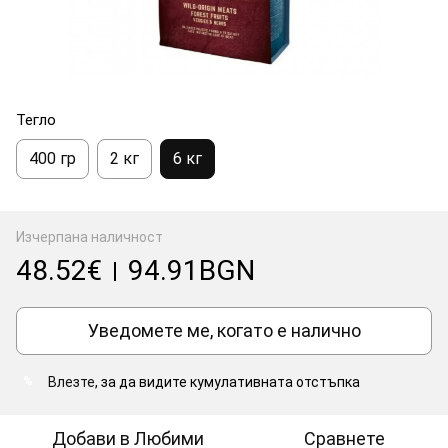
Тегло
400 гр
2 кг
6 кг
Изчерпана наличност
48.52€
94.91BGN
|
Уведомете ме, когато е налично
Влезте
, за да видите кумулативната отстъпка
%
Добави в Любими
Сравнете