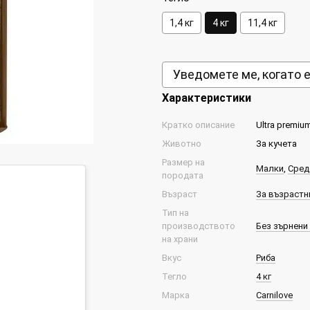
1,4 кг
4 кг
11,4 кг
Уведомете ме, когато 
Характеристики
Кратко описание
Ultra premiu
Животно
За кучета
Размер на
Малки
,
Сред
породата
Възраст
За възрастни
Тип на
производството
Без зърнени
на храни
Вкус
Риба
Тегло
4 кг
Марка
Carnilove