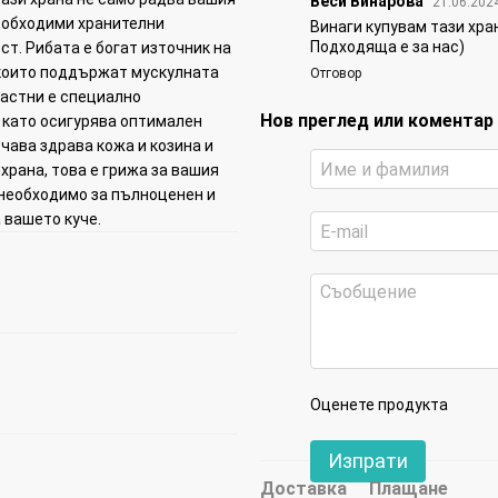
Веси Винарова
21.06.202
необходими хранителни
Винаги купувам тази хра
Подходяща е за нас)
т. Рибата е богат източник на
 които поддържат мускулната
Отговор
зрастни е специално
Нов преглед или коментар
, като осигурява оптимален
чава здрава кожа и козина и
храна, това е грижа за вашия
 необходимо за пълноценен и
 вашето куче.
Оценете продукта
Изпрати
Доставка
Плащане