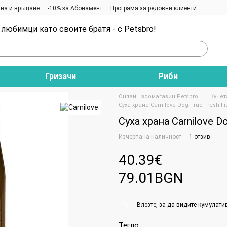
на и връщане
-10% за Абонамент
Програма за редовни клиенти
любимци като своите братя - с Petsbro!
Гризачи
Риби
Онлайн зоомагазин Petsbro
Кучет
Суха храна Carnilove Dog True Fresh Fish
Суха храна Carnilove Dog
Изчерпана наличност
1 отзив
40.39€
79.01BGN
Влезте
, за да видите кумулати
%
Тегло