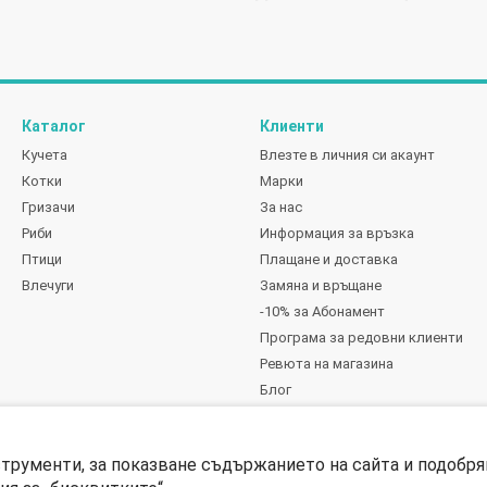
Каталог
Клиенти
Кучета
Влезте в личния си акаунт
Котки
Марки
Гризачи
За нас
Риби
Информация за връзка
Птици
Плащане и доставка
Влечуги
Замяна и връщане
-10% за Абонамент
Програма за редовни клиенти
Ревюта на магазина
Блог
Ние сме в социалните мрежи
струменти, за показване съдържанието на сайта и подобря