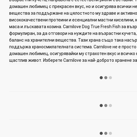
домашен любимец с прекрасен вкус, но и осигурява всички 
вещества за поддържане на цялостното му здраве и активнос
висококачествени протеини и есенциални мастни киселини,
маса и лъскавата козина. Carnilove Dog True Fresh Fish за въ
формулиран, за да отговори на нуждите на възрастни кучета
баланс на хранителни вещества. Тази храна също така насър
поддържа храносмилателната система. Carnilove не е просто 
домашен любимец, осигурявайки му страхотен вкус и всичко
щастлив живот. Изберете Carnilove за най-доброто хранене за