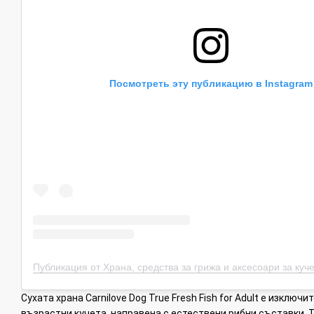
Посмотреть эту публикацию в Instagram
Сухата храна Carnilove Dog True Fresh Fish for Adult е изключ
възрастни кучета, направена с естествени рибни съставки. 