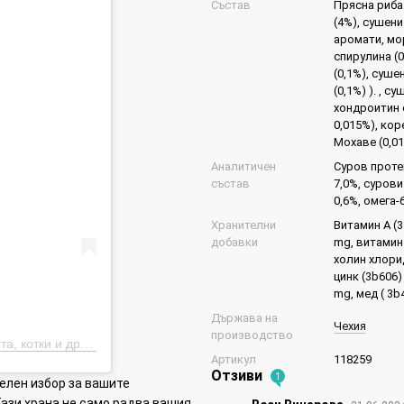
Състав
Прясна риба
(4%), сушени
аромати, мор
спирулина (
(0,1%), суше
(0,1%) ). , 
хондроитин 
0,015%), кор
Мохаве (0,0
Аналитичен
Суров протеи
състав
7,0%, сурови
0,6%, омега-6
Хранителни
Витамин A (3
добавки
mg, витамин 
холин хлорид
цинк (3b606)
mg, мед ( 3b
Държава на
Чехия
производство
Публикация от Храна, средства за грижа и аксесоари за кучета, котки и други (@petsbro.bg)
Артикул
118259
Отзиви
1
ителен избор за вашите
Тази храна не само радва вашия