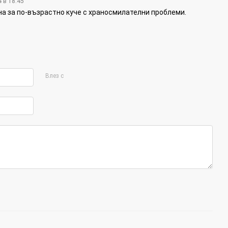
4 в 18:45
на за по-възрастно куче с храносмилателни проблеми.
Влез с