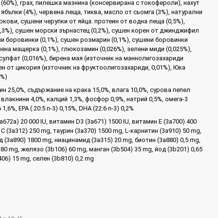
 (60%), грах, пилешка мазнина (консервирана с токофероли), нахут
 ябълки (4%), червена леща, тиква, масло от сьомга (3%), натурални
кови, сушени черупки от яйца. протеин от водна леща (0,5%),
0,3%), сушен морски зърнастец (0,2%), сушен корен от джинджифил
ни боровинки (0,1%), сушен розмарин (0,1%), сушени боровинки
сушена мащерка (0,1%), глюкозамин (0,026%), зелени миди (0,025%),
сулфат (0,016%), бирена мая (източник на маннолигозахариди
ен от цикория (източник на фруктоолигозахариди, 0,01%), Юка
1%)
н 25,0%, съдържание на крака 15,0%, влага 10,0%, сурова пепел
 влакнини 4,0%, калций 1,3%, фосфор 0,9%, натрий 0,5%, омега-3
 1,6%, EPA ( 20:5 n-3) 0,15%, DHA (22:6 n-3) 0,2%
a672a) 20 000 IU, витамин D3 (3a671) 1500 IU, витамин E (3a700) 400
C (3a312) 250 mg, таурин (3a370) 1500 mg, L-карнитин (3a910) 50 mg,
 (3a890) 1800 mg, ниацинамид (3a315) 20 mg, биотин (3a880) 0,5 mg,
 80 mg, желязо (3b106) 60 mg, манган (3b504) 35 mg, йод (3b201) 0,65
406) 15 mg, селен (3b810) 0,2 mg