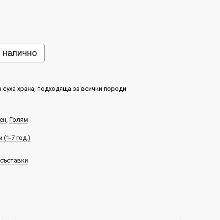
е налично
m суха храна, подходяща за всички породи
ен
,
Голям
 (1-7 год.)
 съставки