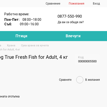
Сравнение
Пожелания
Вход
Работно време:
0877-550-990
Пон-Пет:
08:00–18:00
Да ви се обадя ли?
Съб:
09:00–16:00
Птици
Влечуги
а
Храна
Суха храна за кучета
 for Adult, 4 кг
 True Fresh Fish for Adult, 4 кг
Код
00000005500
Сравнете
В желания
вната отстъпка