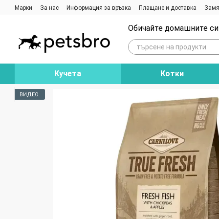
Премини към основното съдържание
Марки
За нас
Информация за връзка
Плащане и доставка
Замя
Ревюта на магазина
Блог
Обичайте домашните си 
Кучета
Котки
ВИДЕО