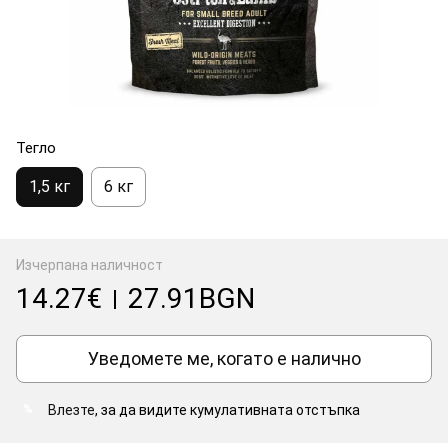
Тегло
1,5 кг
6 кг
Изчерпана наличност
14.27€
27.91BGN
|
Уведомете ме, когато е налично
Влезте
, за да видите кумулативната отстъпка
%