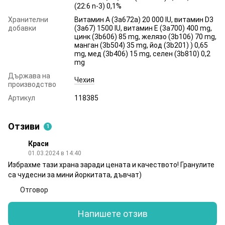
(22:6 n-3) 0,1%
Хранителни
Витамин А (3a672a) 20 000 IU, витамин D3
добавки
(3a67) 1500 IU, витамин Е (3a700) 400 mg,
цинк (3b606) 85 mg, желязо (3b106) 70 mg,
манган (3b504) 35 mg, йод (3b201) ) 0,65
mg, мед (3b406) 15 mg, селен (3b810) 0,2
mg
Държава на
Чехия
производство
Артикул
118385
Отзиви
1
Краси
01.03.2024 в 14:40
Избрахме тази храна заради цената и качеството! Гранулите
са чудесни за мини йоркитата, дъвчат)
Отговор
Напишете отзив