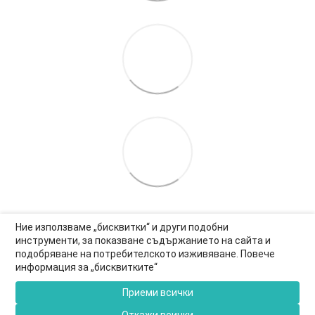
Ние използваме „бисквитки“ и други подобни
инструменти, за показване съдържанието на сайта и
подобряване на потребителското изживяване. Повече
0877-550-990
информация за „бисквитките“
Информация за връзка
Приеми всички
Пълна версия на сайта