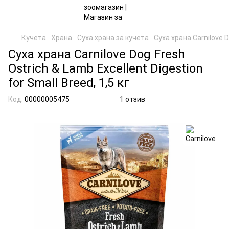
Кучета
Храна
Суха храна за кучета
Суха храна Carnilove D
Суха храна Carnilove Dog Fresh
Ostrich & Lamb Excellent Digestion
for Small Breed, 1,5 кг
Код:
00000005475
1 отзив