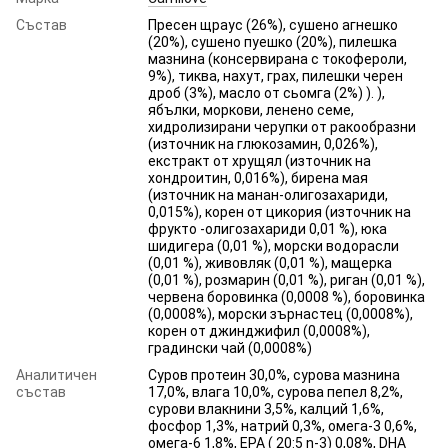
Състав
Пресен щраус (26%), сушено агнешко
(20%), сушено пуешко (20%), пилешка
мазнина (консервирана с токофероли,
9%), тиква, нахут, грах, пилешки черен
дроб (3%), масло от сьомга (2%) ). ),
ябълки, моркови, ленено семе,
хидролизирани черупки от ракообразни
(източник на глюкозамин, 0,026%),
екстракт от хрущял (източник на
хондроитин, 0,016%), бирена мая
(източник на манан-олигозахариди,
0,015%), корен от цикория (източник на
фрукто -олигозахариди 0,01 %), юка
шидигера (0,01 %), морски водорасли
(0,01 %), живовляк (0,01 %), мащерка
(0,01 %), розмарин (0,01 %), риган (0,01 %),
червена боровинка (0,0008 %), боровинка
(0,0008%), морски зърнастец (0,0008%),
корен от джинджифил (0,0008%),
градински чай (0,0008%)
Аналитичен
Суров протеин 30,0%, сурова мазнина
състав
17,0%, влага 10,0%, сурова пепел 8,2%,
сурови влакнини 3,5%, калций 1,6%,
фосфор 1,3%, натрий 0,3%, омега-3 0,6%,
омега-6 1,8%, EPA ( 20:5 n-3) 0,08%, DHA