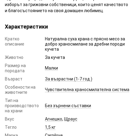
изборът за грижовни собственици, които ценят качеството
и благосъстоянието на своя домашен любимец.
Характеристики
Кратко
Натурална суха храна с прясно месо за
описание
добро храносмилане за дребни породи
кучета
Животно
За кучета
Размер на
Малки
породата
Възраст
За възрастни (1-7 год.)
Особености на
Чувствителна храносмилателна система
животните
Тип на
производството
Без зърнени съставки
на храни
Вкус
Агнешко
,
Щраус
Тегло
1,5 кг
Марка
Carnilove