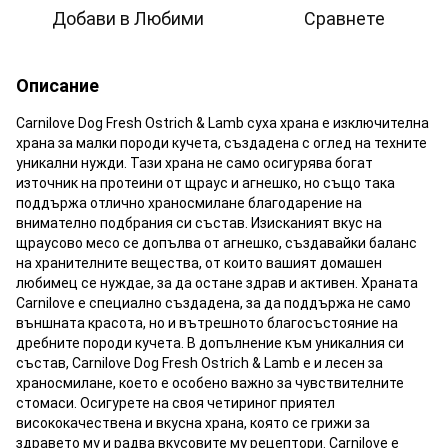
Добави в Любими
Сравнете
Описание
Carnilove Dog Fresh Ostrich & Lamb суха храна е изключителна
храна за малки породи кучета, създадена с оглед на техните
уникални нужди. Тази храна не само осигурява богат
източник на протеини от щраус и агнешко, но също така
поддържа отлично храносмилане благодарение на
внимателно подбрания си състав. Изисканият вкус на
щраусово месо се допълва от агнешко, създавайки баланс
на хранителните вещества, от които вашият домашен
любимец се нуждае, за да остане здрав и активен. Храната
Carnilove е специално създадена, за да поддържа не само
външната красота, но и вътрешното благосъстояние на
дребните породи кучета. В допълнение към уникалния си
състав, Carnilove Dog Fresh Ostrich & Lamb е и лесен за
храносмилане, което е особено важно за чувствителните
стомаси. Осигурете на своя четириног приятел
висококачествена и вкусна храна, която се грижи за
здравето му и радва вкусовите му рецептори. Carnilove е