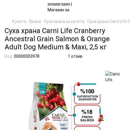
Кучета
Храна
Суха храна за кучета
Суха храна Carni Life 
Суха храна Carni Life Cranberry
Ancestral Grain Salmon & Orange
Adult Dog Medium & Maxi, 2,5 кг
Код:
00000003978
1 отзив