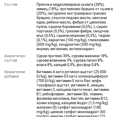
Състав
Прясна и хидролизирана сьомга (28%),
лимец (18%), протеиново брашно от сьомга
(20%), натурално екстрахирано грахово
брашно, слънчогледово масло, овесени
ядки, рибено масло, фибри от цвеклова
пулпа, сушени боровинки (0,5%). ), сушен
портокал (0,5%), грахови фибри, смърчов
мъх (0,5%), сушени моркови (0,3%), таурин
(0,1%), карнитин (100 mg/kg), глюкозамин
(600 mg/kg), хондроитин (500 mg/kg),
инулин, метионин, антиоксидант.
Аналитичен
Суров протеин 30%, сурови мазнини 18%,
състав
сурови влакнини 3%, сурова пепел 8%,
влага 8%, калций 0,9%, фосфор 0,8%.
Хранителни
Витамин А като ретинол ацетат (25 000
добавки
IU/kg), витамин D3 като холекалциферол
(700 IU/kg), витамин Е като Rac-алфа
токоферол ацетат, витамин К, ниацин,
витамин С, калциев пантотенат, витамин
В1, рибофлавин. , витамин B6, тиамин,
фолиева киселина, биотин, витамин B12,
холин хлорид, калциев йодат (1,5 mg/kg),
железен (II) сулфат монохидрат (180
mg/kg), цинков сулфат монохидрат (60
mg/kg), манган сулфат монохидрат (15