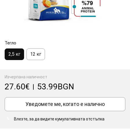
Тегло
2,5 кг
12 кг
Изчерпана наличност
27.60€
53.99BGN
|
Уведомете ме, когато е налично
Влезте
, за да видите кумулативната отстъпка
%