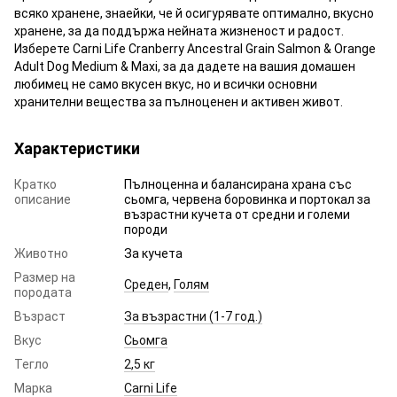
всяко хранене, знаейки, че й осигурявате оптимално, вкусно
хранене, за да поддържа нейната жизненост и радост.
Изберете Carni Life Cranberry Ancestral Grain Salmon & Orange
Adult Dog Medium & Maxi, за да дадете на вашия домашен
любимец не само вкусен вкус, но и всички основни
хранителни вещества за пълноценен и активен живот.
Характеристики
Кратко
Пълноценна и балансирана храна със
описание
сьомга, червена боровинка и портокал за
възрастни кучета от средни и големи
породи
Животно
За кучета
Размер на
Среден
,
Голям
породата
Възраст
За възрастни (1-7 год.)
Вкус
Сьомга
Тегло
2,5 кг
Марка
Carni Life