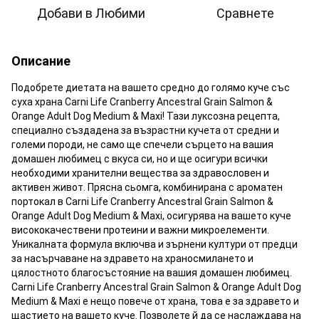
Добави в Любими
Сравнете
Описание
Подобрете диетата на вашето средно до голямо куче със
суха храна Carni Life Cranberry Ancestral Grain Salmon &
Orange Adult Dog Medium & Maxi! Тази луксозна рецепта,
специално създадена за възрастни кучета от средни и
големи породи, не само ще спечели сърцето на вашия
домашен любимец с вкуса си, но и ще осигури всички
необходими хранителни вещества за здравословен и
активен живот. Прясна сьомга, комбинирана с ароматен
портокал в Carni Life Cranberry Ancestral Grain Salmon &
Orange Adult Dog Medium & Maxi, осигурява на вашето куче
висококачествени протеини и важни микроелементи.
Уникалната формула включва и зърнени култури от предци
за насърчаване на здравето на храносмилането и
цялостното благосъстояние на вашия домашен любимец.
Carni Life Cranberry Ancestral Grain Salmon & Orange Adult Dog
Medium & Maxi е нещо повече от храна, това е за здравето и
щастието на вашето куче. Позволете й да се наслаждава на