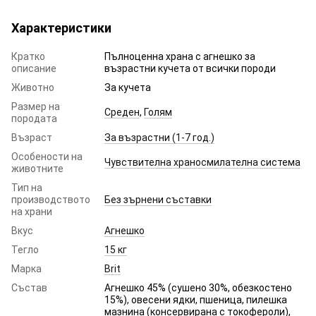
Характеристики
Кратко
Пълноценна храна с агнешко за
описание
възрастни кучета от всички породи
Животно
За кучета
Размер на
Среден
,
Голям
породата
Възраст
За възрастни (1-7 год.)
Особености на
Чувствителна храносмилателна система
животните
Тип на
производството
Без зърнени съставки
на храни
Вкус
Агнешко
Тегло
15 кг
Марка
Brit
Състав
Агнешко 45% (сушено 30%, обезкостено
15%), овесени ядки, пшеница, пилешка
мазнина (консервирана с токофероли),