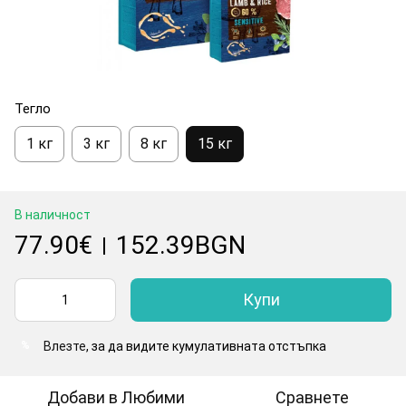
Тегло
1 кг
3 кг
8 кг
15 кг
В наличност
77.90€
152.39BGN
|
Купи
Влезте
, за да видите кумулативната отстъпка
%
Добави в Любими
Сравнете