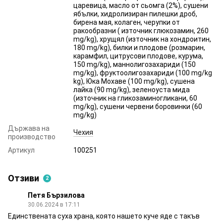
царевица, масло от сьомга (2%), сушени
ябълки, хидролизиран пилешки дроб,
бирена мая, колаген, черупки от
ракообразни ( източник глюкозамин, 260
mg/kg), хрущял (източник на хондроитин,
180 mg/kg), билки и плодове (розмарин,
карамфил, цитрусови плодове, курума,
150 mg/kg), маннолигозахариди (150
mg/kg), фруктоолигозахариди (100 mg/kg
kg), Юка Мохаве (100 mg/kg), сушена
лайка (90 mg/kg), зеленоуста мида
(източник на гликозаминогликани, 60
mg/kg), сушени червени боровинки (60
mg/kg)
Държава на
Чехия
производство
Артикул
100251
Отзиви
2
Петя Бързилова
30.06.2024 в 17:11
Единствената суха храна, която нашето куче яде с такъв