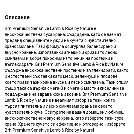
Описание
Brit Premium Sensitive Lamb & Rice by Nature е
висококачествена суха храна, създадена, като се вземат
предвид специалните нужди на кучета с чувствително
храносмилане. Тази формула осигурява балансирано и
вкусно хранене, използвайки агнешко и ориз като лесно
смилаеми и добре поносими източници на протеини и
въглехидрати. Brit Premium Sensitive Lamb & Rice by Nature
съдържа висококачествени протеини и въглехидрати, както
и естествени съставки като месо, зеленчуци и плодове,
което прави тази храна вкусна и лесно смилаема. Тази опция
също така съдържа омега-3 и омега-6 мастни киселини за
поддържане на здрава кожа и козина. Brit Premium Sensitive
Lamb & Rice by Nature е идеалният избор за тези, които
търсят питателна и лесно смилаема храна за своето
чувствително куче. Осигурете на вашия домашен любимец
висококачествена и вкусна храна, като изберете тази суха
храна. Хранете кучето си ефективно и отговорно - изберете
Brit Premium Sensitive Lamb & Rice by Nature!