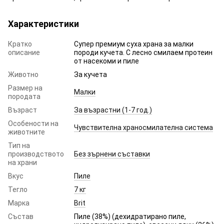
Характеристики
Кратко
Супер премиум суха храна за малки
описание
породи кучета. С лесно смилаем протеин
от насекоми и пиле
Животно
За кучета
Размер на
Малки
породата
Възраст
За възрастни (1-7 год.)
Особености на
Чувствителна храносмилателна система
животните
Тип на
производството
Без зърнени съставки
на храни
Вкус
Пиле
Тегло
7 кг
Марка
Brit
Състав
Пиле (38%) (дехидратирано пиле,