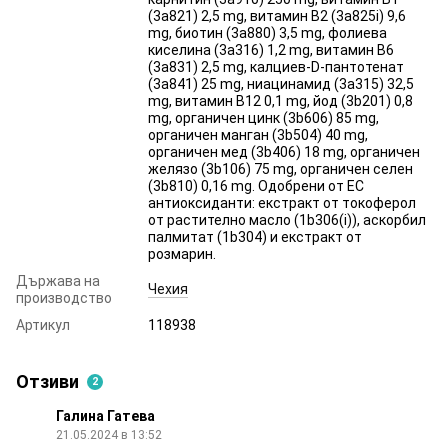
(3a821) 2,5 mg, витамин B2 (3a825i) 9,6
mg, биотин (3a880) 3,5 mg, фолиева
киселина (3a316) 1,2 mg, витамин B6
(3a831) 2,5 mg, калциев-D-пантотенат
(3a841) 25 mg, ниацинамид (3a315) 32,5
mg, витамин B12 0,1 mg, йод (3b201) 0,8
mg, органичен цинк (3b606) 85 mg,
органичен манган (3b504) 40 mg,
органичен мед (3b406) 18 mg, органичен
желязо (3b106) 75 mg, органичен селен
(3b810) 0,16 mg. Одобрени от ЕС
антиоксиданти: екстракт от токоферол
от растително масло (1b306(i)), аскорбил
палмитат (1b304) и екстракт от
розмарин.
Държава на
Чехия
производство
Артикул
118938
Отзиви
2
Галина Гатева
21.05.2024 в 13:52