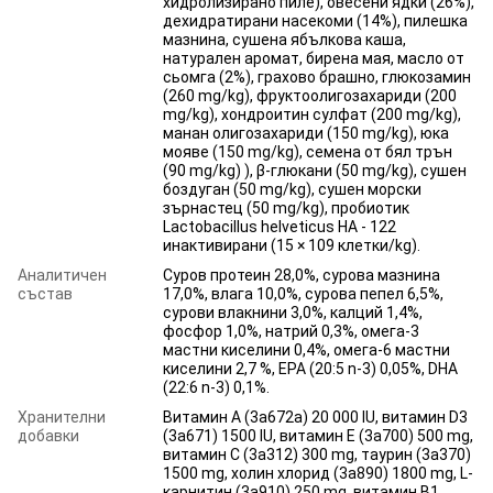
хидролизирано пиле), овесени ядки (26%),
дехидратирани насекоми (14%), пилешка
мазнина, сушена ябълкова каша,
натурален аромат, бирена мая, масло от
сьомга (2%), грахово брашно, глюкозамин
(260 mg/kg), фруктоолигозахариди (200
mg/kg), хондроитин сулфат (200 mg/kg),
манан олигозахариди (150 mg/kg), юка
мояве (150 mg/kg), семена от бял трън
(90 mg/kg) ), β-глюкани (50 mg/kg), сушен
боздуган (50 mg/kg), сушен морски
зърнастец (50 mg/kg), пробиотик
Lactobacillus helveticus HA - 122
инактивирани (15 × 109 клетки/kg).
Аналитичен
Суров протеин 28,0%, сурова мазнина
състав
17,0%, влага 10,0%, сурова пепел 6,5%,
сурови влакнини 3,0%, калций 1,4%,
фосфор 1,0%, натрий 0,3%, омега-3
мастни киселини 0,4%, омега-6 мастни
киселини 2,7 %, EPA (20:5 n-3) 0,05%, DHA
(22:6 n-3) 0,1%.
Хранителни
Витамин A (3a672a) 20 000 IU, витамин D3
добавки
(3a671) 1500 IU, витамин E (3a700) 500 mg,
витамин C (3a312) 300 mg, таурин (3a370)
1500 mg, холин хлорид (3a890) 1800 mg, L-
карнитин (3a910) 250 mg, витамин B1