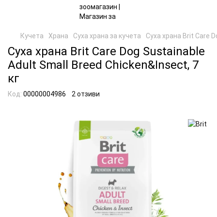
Кучета
Храна
Суха храна за кучета
Суха храна Brit Care D
Суха храна Brit Care Dog Sustainable
Adult Small Breed Chicken&Insect, 7
кг
Код:
00000004986
2 отзиви