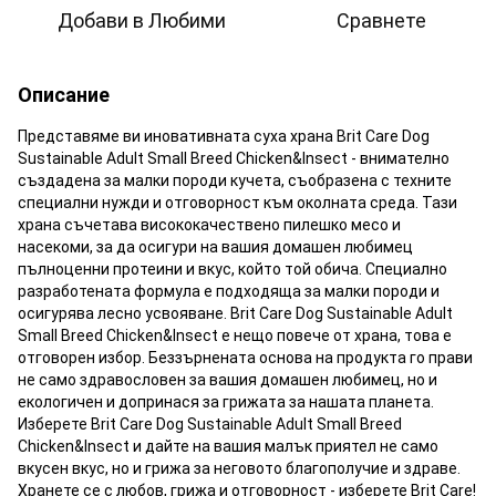
Добави в Любими
Сравнете
Описание
Представяме ви иновативната суха храна Brit Care Dog
Sustainable Adult Small Breed Chicken&Insect - внимателно
създадена за малки породи кучета, съобразена с техните
специални нужди и отговорност към околната среда. Тази
храна съчетава висококачествено пилешко месо и
насекоми, за да осигури на вашия домашен любимец
пълноценни протеини и вкус, който той обича. Специално
разработената формула е подходяща за малки породи и
осигурява лесно усвояване. Brit Care Dog Sustainable Adult
Small Breed Chicken&Insect е нещо повече от храна, това е
отговорен избор. Беззърнената основа на продукта го прави
не само здравословен за вашия домашен любимец, но и
екологичен и допринася за грижата за нашата планета.
Изберете Brit Care Dog Sustainable Adult Small Breed
Chicken&Insect и дайте на вашия малък приятел не само
вкусен вкус, но и грижа за неговото благополучие и здраве.
Хранете се с любов, грижа и отговорност - изберете Brit Care!