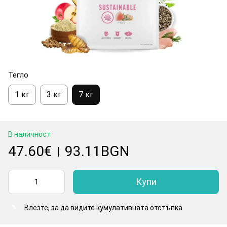
Тегло
1 кг
3 кг
7 кг
В наличност
47.60€
93.11BGN
|
Купи
Влезте
, за да видите кумулативната отстъпка
%